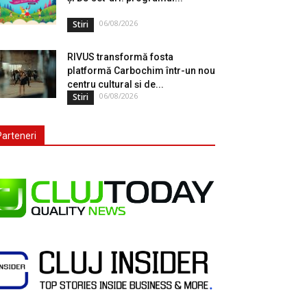
06/08/2026
Stiri
RIVUS transformă fosta
platformă Carbochim într-un nou
centru cultural și de...
06/08/2026
Stiri
Parteneri