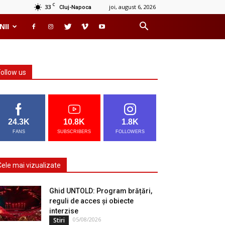
C
33
joi, august 6, 2026
Cluj-Napoca
NII
Follow us
24.3K
10.8K
1.8K
FANS
SUBSCRIBERS
FOLLOWERS
Cele mai vizualizate
Ghid UNTOLD: Program brățări,
reguli de acces și obiecte
interzise
05/08/2026
Stiri