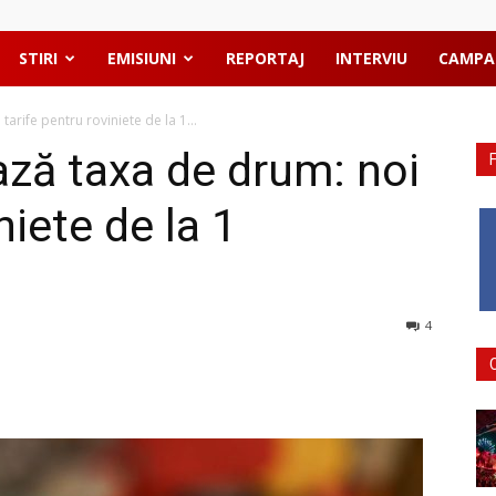
STIRI
EMISIUNI
REPORTAJ
INTERVIU
CAMPA
rife pentru roviniete de la 1...
ză taxa de drum: noi
niete de la 1
4