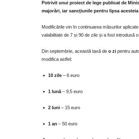
Potrivit unui proiect de lege publicat de Minis
majorări, iar sancțiunile pentru lipsa acesteia
Modificările vin în continuarea măsurilor aplicate
valabilitate de 7 și 90 de zile și a fost introdusă 
Din septembrie, această taxă de
o zi
pentru auto
modifica astfel:
10 zile
– 6 euro
1 lună
– 9,5 euro
2 luni
– 15 euro
1 an
– 50 euro