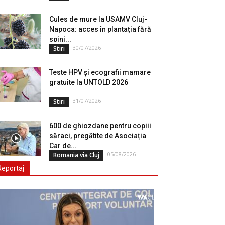
Cules de mure la USAMV Cluj-
Napoca: acces în plantația fără
spini...
30/07/2026
Stiri
Teste HPV și ecografii mamare
gratuite la UNTOLD 2026
31/07/2026
Stiri
600 de ghiozdane pentru copiii
săraci, pregătite de Asociația
Car de...
05/08/2026
Romania via Cluj
Reportaj