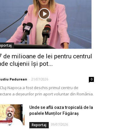
eportaj
7 de milioane de lei pentru centrul
de clujenii își pot...
audiu Padurean
-
21/07/2026
0
 Cluj-Napoca a fost deschis primul centru de
lectare a deșeurilor prin aport voluntar din România.
e vorba de o investiție cofinanțată de Uniunea...
Unde se află oaza tropicală de la
poalele Munților Făgăraș
09/07/2026
Reportaj