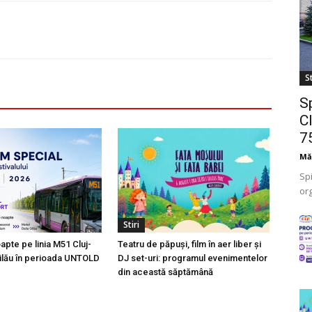
St
S
Cl
75
Mă
Spi
or
cât
Stiri
pte pe linia M51 Cluj-
Teatru de păpuși, film în aer liber și
lău în perioada UNTOLD
DJ set-uri: programul evenimentelor
din această săptămână