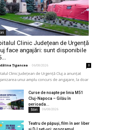
iri
pitalul Clinic Județean de Urgență
uj face angajări: sunt disponibile
...
dălina Țigancea
-
06/08/2026
0
talul Clinic Județean de Urgență Cluj a anunțat
ganizarea unui amplu concurs de angajare, la doar
eva zile după ce Ministerul Sănătății a deblocat...
Curse de noapte pe linia M51
Cluj-Napoca – Gilău în
perioada...
06/08/2026
Stiri
Teatru de păpuși, film în aer liber
și DJ set-uri: programul...