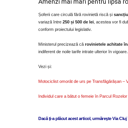
Amenzi mai mari pentru lipsa ro
Șoferii care circulă fără rovinietă riscă și
sancți
variază între
250 și 500 de lei
, acestea vor fi du
conform proiectului legislativ.
Ministerul precizează că
rovinietele achitate î
indiferent de noile tarife intrate ulterior în vigoare.
Vezi și:
Motociclist omorât de urs pe Transfăgărășan – Vi
Individul care a bătut o femeie în Parcul Rozelor 
Dacă ţi-a plăcut acest articol, urmăreşte Via Clu