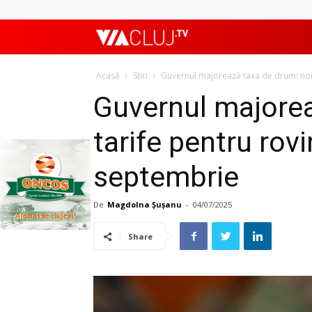
ViaClujTV
Acasă
Stiri
Guvernul majorează taxa de drum: noi ta
Guvernul majorea
tarife pentru rovi
septembrie
De
Magdolna Șușanu
-
04/07/2025
Share