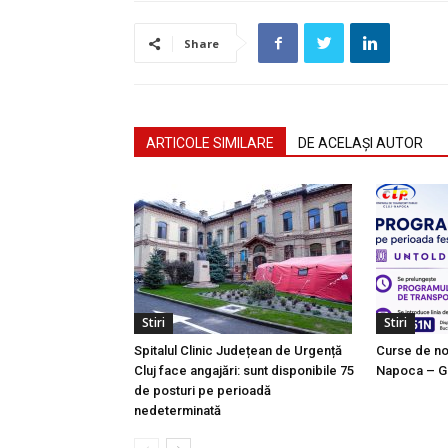
Share
ARTICOLE SIMILARE
DE ACELAȘI AUTOR
Stiri
Stiri
Spitalul Clinic Județean de Urgență
Curse de noa
Cluj face angajări: sunt disponibile 75
Napoca – Gi
de posturi pe perioadă
nedeterminată