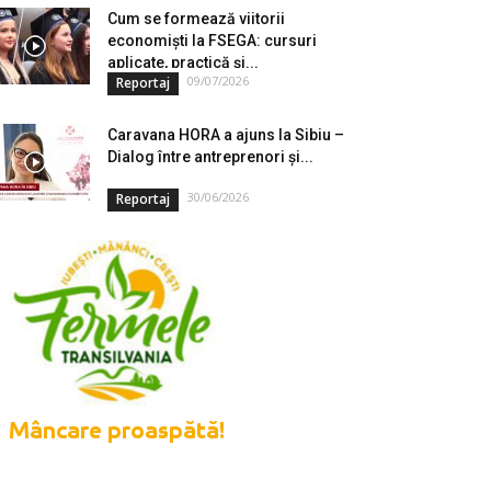
Cum se formează viitorii
economiști la FSEGA: cursuri
aplicate, practică și...
09/07/2026
Reportaj
Caravana HORA a ajuns la Sibiu –
Dialog între antreprenori și...
30/06/2026
Reportaj