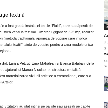
ație textilă
ic a fost gazda instalației textile “Fluid”, care a adăpostit de
St
acustică veniți la festival. Umbrarul gigant de 525 mp, realizat
A
ori (metodă tradițională japoneză de vopsire care implică
ut
rialului textil înainte de vopsire pentru a crea modele unice
s
cțional.
Mă
Ae
de drd. Larisa Petcuț, Ema Măhălean și Bianca Balaban, de la
cu 
 cu ajutorul lui Manea Nicolae, pe structura metalică
do
st materializarea viziunii artistice a creatorilor ei, care s-a
uti
i Artelor.
, vizitatorii au stat întinși pe pajiște sau așezați pe căpițe