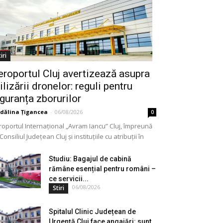
iri
eroportul Cluj avertizează asupra
ilizării dronelor: reguli pentru
iguranța zborurilor
dălina Țigancea
-
06/08/2026
0
roportul Internațional „Avram Iancu” Cluj, împreună
Consiliul Județean Cluj și instituțiile cu atribuții în
meniu, a lansat o campanie de informare privind
lizarea...
Studiu: Bagajul de cabină
rămâne esențial pentru români –
ce servicii...
06/08/2026
Stiri
Spitalul Clinic Județean de
Urgență Cluj face angajări: sunt