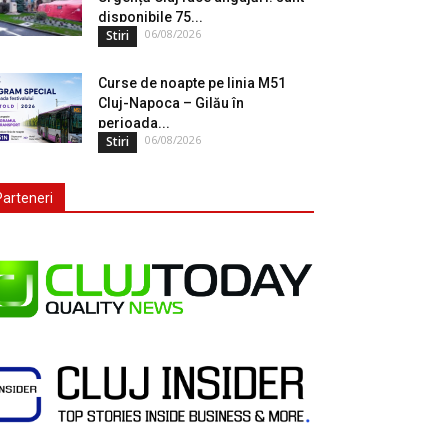
disponibile 75...
06/08/2026
Stiri
Curse de noapte pe linia M51
Cluj-Napoca – Gilău în
perioada...
06/08/2026
Stiri
Parteneri