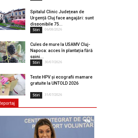
Spitalul Clinic Județean de
Urgență Cluj face angajări: sunt
disponibile 75...
06/08/2026
Stiri
Cules de mure la USAMV Cluj-
Napoca: acces în plantația fără
spini...
30/07/2026
Stiri
Teste HPV și ecografii mamare
gratuite la UNTOLD 2026
31/07/2026
Stiri
Reportaj