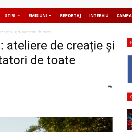
STIRI
EMISIUNI
REPORTAJ
INTERVIU
CAMPA
meșteșug cu vizitatori de toate...
ateliere de creație și
atori de toate
1