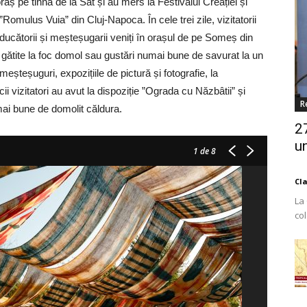
oraș pe tihna de la Sat și au mers la Festivalul Creației și
Romulus Vuia” din Cluj-Napoca. În cele trei zile, vizitatorii
cătorii și meșteșugarii veniți în orașul de pe Someș din
ale gătite la foc domol sau gustări numai bune de savurat la un
 meșteșuguri, expozițiile de pictură și fotografie, la
ii vizitatori au avut la dispoziție ”Ograda cu Năzbâtii” și
R
umai bune de domolit căldura.
2
un
1
de 8
Cl
La
co
Est