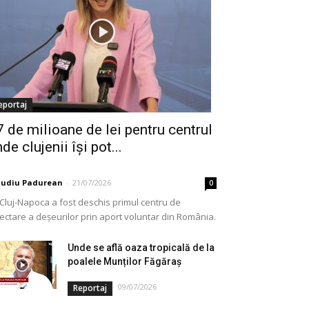
eportaj
7 de milioane de lei pentru centrul
de clujenii își pot...
audiu Padurean
-
21/07/2026
0
 Cluj-Napoca a fost deschis primul centru de
lectare a deșeurilor prin aport voluntar din România.
e vorba de o investiție cofinanțată de Uniunea...
Unde se află oaza tropicală de la
poalele Munților Făgăraș
09/07/2026
Reportaj