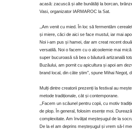
acasă: zacuscă și alte bunătăți la borcan, brânze
Vasi, organizator IARMAROC la Sat.
,,Am venit cu mied. În loc să fermentăm cereale
și miere, căci de aici se face mustul, iar mai ap
Noi i-am pus și hamei, dar am creat recent două 
versatilă. Noi o facem cu o alcoolemie mai mică 
super bucuroasă să bea o băutură artizanală tot
Buzăului, am pornit cu apicultura și apoi am dez
brand local, din câte știm”, spune Mihai Negoț, d
Mulți dintre creatorii prezenți la festival au mește
metode tradiționale, cât și contemporane.
,,Facem un scăunel pentru copii, cu motiv tradiț
de plop. În general, folosim esențe moi. Durează
complexitate. Am învățat meșteșugul de la socru
De la el am deprins meșteșugul și vrem să-l men