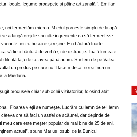
turi locale, legume proaspete și pâine artizanală.”, Emilian
le, noi fermentăm mierea. Miedul pornește simplu de la apă
oi se adaugă drojdie sau alte ingrediente ca să fermenteze.
variante noi cu busuioc și vișine. E o băutură foarte
ca să fie o băutură de vorbă și de distracție. Toată lumea e
al diferită față de ce avea până acum. Suntem de pe Valea
voltat un produs pe care nu îl facem decât noi și încă un
e la Miedăria.
Ș
șugit produsele chiar sub ochii vizitatorilor, folosind atât
ional, Floarea vieții se numește. Lucrăm cu lemn de tei, lemn
 câteva ore să faci un astfel de scăunel, dar depinde de
l meu care este meșter popular de mai bine de 25 de ani.
ținem actual”, spune Marius Iosub, de la Bunicul