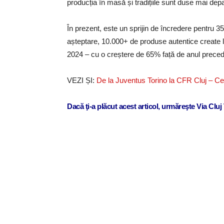
producția în masă și tradițiile sunt duse mai depar
În prezent, este un sprijin de încredere pentru 35
așteptare, 10.000+ de produse autentice create la 
2024 – cu o creștere de 65% față de anul preced
VEZI ȘI:
De la Juventus Torino la CFR Cluj – Cel
Dacă ţi-a plăcut acest articol, urmăreşte Via Clu