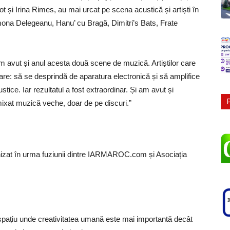
și Irina Rimes, au mai urcat pe scena acustică și artiști în
mona Delegeanu, Hanu’ cu Bragă, Dimitri’s Bats, Frate
 avut și anul acesta două scene de muzică. Artiștilor care
re: să se desprindă de aparatura electronică și să amplifice
ustice. Iar rezultatul a fost extraordinar. Și am avut și
mixat muzică veche, doar de pe discuri.”
izat în urma fuziunii dintre IARMAROC.com și Asociația
n spațiu unde creativitatea umană este mai importantă decât