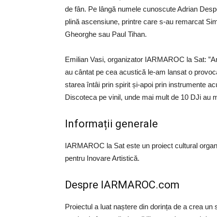
de fân. Pe lângă numele cunoscute Adrian Despot 
plină ascensiune, printre care s-au remarcat Si
Gheorghe sau Paul Tihan.
Emilian Vasi, organizator IARMAROC la Sat: ”Am
au cântat pe cea acustică le-am lansat o provoca
starea întâi prin spirit și-apoi prin instrumente ac
Discoteca pe vinil, unde mai mult de 10 DJi au 
Informații generale
IARMAROC la Sat este un proiect cultural organ
pentru Inovare Artistică.
Despre IARMAROC.com
Proiectul a luat naștere din dorința de a crea u