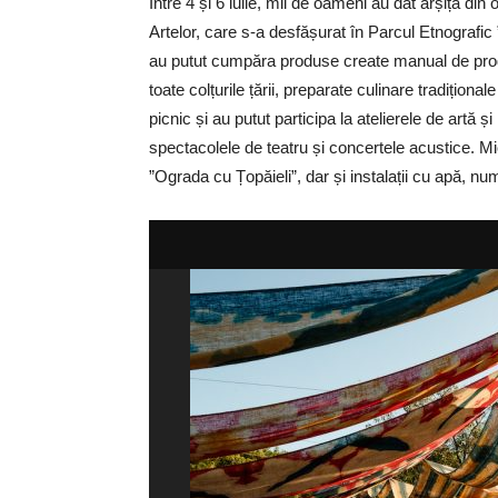
Între 4 și 6 iulie, mii de oameni au dat arșița din 
Artelor, care s-a desfășurat în Parcul Etnografic ”
au putut cumpăra produse create manual de produ
toate colțurile țării, preparate culinare tradițion
picnic și au putut participa la atelierele de artă și
spectacolele de teatru și concertele acustice. Mic
”Ograda cu Țopăieli”, dar și instalații cu apă, n