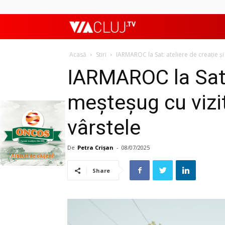
ViaClujTV
Acasă
Stiri
IARMAROC la Sat: ateliere de creație și 
IARMAROC la Sat: 
meșteșug cu vizit
vârstele
De
Petra Crișan
-
08/07/2025
Share