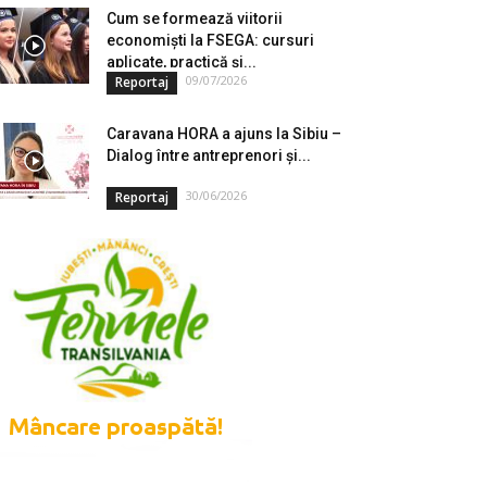
Cum se formează viitorii
economiști la FSEGA: cursuri
aplicate, practică și...
09/07/2026
Reportaj
Caravana HORA a ajuns la Sibiu –
Dialog între antreprenori și...
30/06/2026
Reportaj