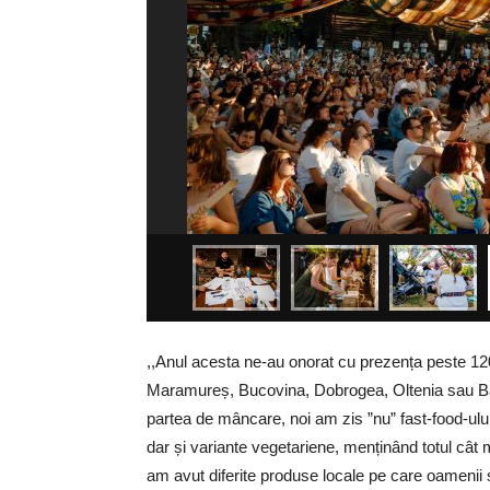
,,Anul acesta ne-au onorat cu prezența peste 120
Maramureș, Bucovina, Dobrogea, Oltenia sau Banat,
partea de mâncare, noi am zis ”nu” fast-food-ului
dar și variante vegetariene, menținând totul cât 
am avut diferite produse locale pe care oamenii ș