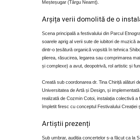
Meșteșugar (Târgu Neamț).
Arșița verii domolită de o instal
Scena principală a festivalului din Parcul Etnograf
soarele aprig al verii sute de iubitori de muzică 
dintr-o țesătură organică vopsită în tehnica Shib
plierea, răsucirea, legarea sau comprimarea mate
și complexe) a avut, deopotrivă, rol artistic și fun
Creată sub coordonarea dr. Tina Chiriță alături 
Universitatea de Artă și Design, și implementată
realizată de Cozmin Cotoi, instalația colectivă a fo
împletit firesc cu conceptul Festivalului Creației ș
Artiștii prezenți
Sub umbrar, audiția concertelor s-a făcut ca la Sat