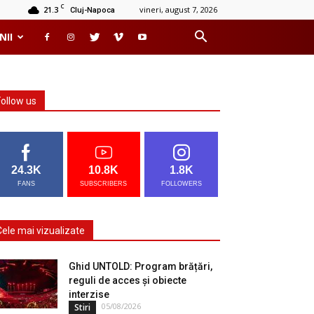
C
21.3
vineri, august 7, 2026
Cluj-Napoca
NII
Follow us
24.3K
10.8K
1.8K
FANS
SUBSCRIBERS
FOLLOWERS
Cele mai vizualizate
Ghid UNTOLD: Program brățări,
reguli de acces și obiecte
interzise
05/08/2026
Stiri