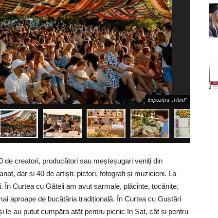
Expoziția ,,Fluid''
 de creatori, producători sau meșteșugari veniți din
 dar și 40 de artiști: pictori, fotografi și muzicieni. La
. În Curtea cu Găteli am avut sarmale, plăcinte, tocănițe,
mai aproape de bucătăria tradițională. În Curtea cu Gustări
i le-au putut cumpăra atât pentru picnic în Sat, cât și pentru