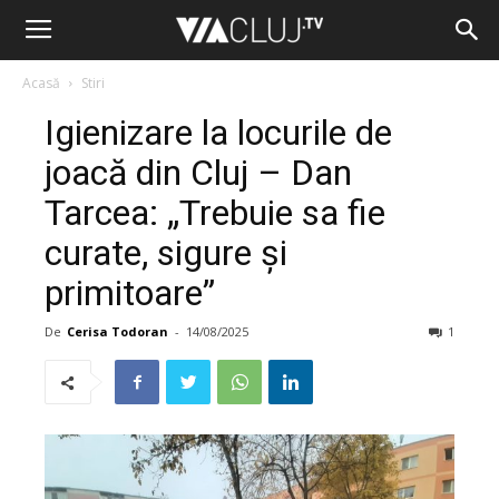
Acasă
Stiri
Igienizare la locurile de
joacă din Cluj – Dan
Tarcea: „Trebuie sa fie
curate, sigure și
primitoare”
De
Cerisa Todoran
-
14/08/2025
1