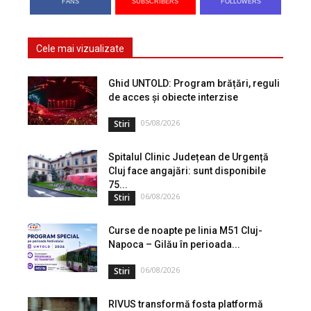
FANS
SUBSCRIBERS
FOLLOWERS
Cele mai vizualizate
Ghid UNTOLD: Program brățări, reguli
de acces și obiecte interzise
05/08/2026
Stiri
Spitalul Clinic Județean de Urgență
Cluj face angajări: sunt disponibile
75...
06/08/2026
Stiri
Curse de noapte pe linia M51 Cluj-
Napoca – Gilău în perioada...
06/08/2026
Stiri
RIVUS transformă fosta platformă