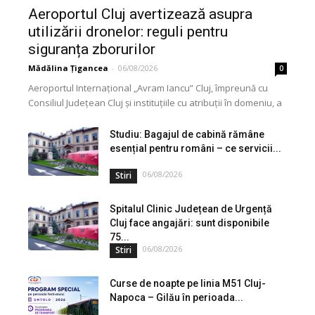
Aeroportul Cluj avertizează asupra
utilizării dronelor: reguli pentru
siguranța zborurilor
Mădălina Țigancea
-
06/08/2026
0
Aeroportul Internațional „Avram Iancu” Cluj, împreună cu
Consiliul Județean Cluj și instituțiile cu atribuții în domeniu, a
lansat o campanie de informare privind utilizarea...
Studiu: Bagajul de cabină rămâne
esențial pentru români – ce servicii...
06/08/2026
Stiri
Spitalul Clinic Județean de Urgență
Cluj face angajări: sunt disponibile
75...
06/08/2026
Stiri
Curse de noapte pe linia M51 Cluj-
Napoca – Gilău în perioada...