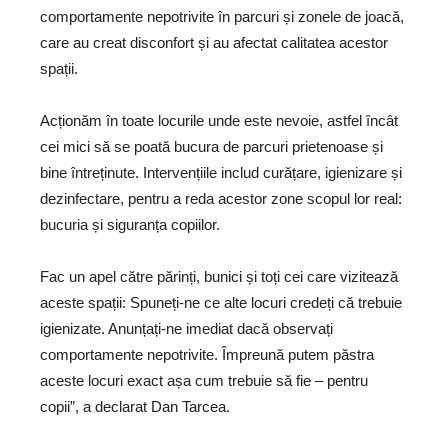
comportamente nepotrivite în parcuri și zonele de joacă,
care au creat disconfort și au afectat calitatea acestor
spații.
Acționăm în toate locurile unde este nevoie, astfel încât
cei mici să se poată bucura de parcuri prietenoase și
bine întreținute. Intervențiile includ curățare, igienizare și
dezinfectare, pentru a reda acestor zone scopul lor real:
bucuria și siguranța copiilor.
Fac un apel către părinți, bunici și toți cei care vizitează
aceste spații: Spuneți-ne ce alte locuri credeți că trebuie
igienizate. Anunțați-ne imediat dacă observați
comportamente nepotrivite. Împreună putem păstra
aceste locuri exact așa cum trebuie să fie – pentru
copii”, a declarat Dan Tarcea.