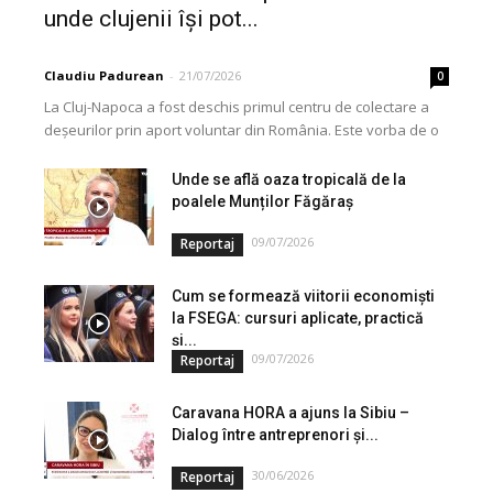
unde clujenii își pot...
Claudiu Padurean
-
21/07/2026
0
La Cluj-Napoca a fost deschis primul centru de colectare a
deșeurilor prin aport voluntar din România. Este vorba de o
investiție cofinanțată de Uniunea...
Unde se află oaza tropicală de la
poalele Munților Făgăraș
09/07/2026
Reportaj
Cum se formează viitorii economiști
la FSEGA: cursuri aplicate, practică
și...
09/07/2026
Reportaj
Caravana HORA a ajuns la Sibiu –
Dialog între antreprenori și...
30/06/2026
Reportaj