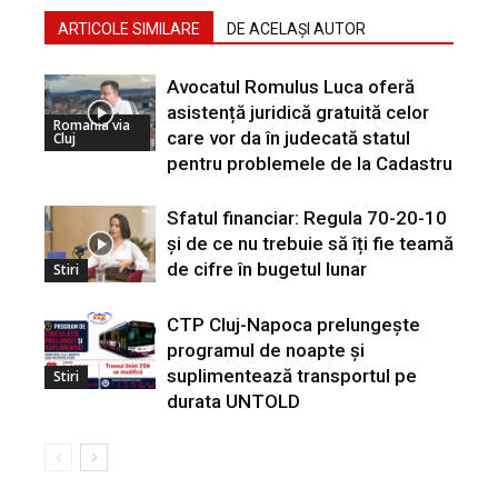
ARTICOLE SIMILARE
DE ACELAȘI AUTOR
Avocatul Romulus Luca oferă
asistență juridică gratuită celor
Romania via
care vor da în judecată statul
Cluj
pentru problemele de la Cadastru
Sfatul financiar: Regula 70-20-10
și de ce nu trebuie să îți fie teamă
de cifre în bugetul lunar
Stiri
CTP Cluj-Napoca prelungește
programul de noapte și
suplimentează transportul pe
Stiri
durata UNTOLD