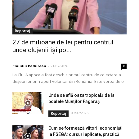
Reportaj
27 de milioane de lei pentru centrul
unde clujenii își pot...
Claudiu Padurean
-
21/07/2026
0
La Cluj-Napoca a fost deschis primul centru de colectare a
deșeurilor prin aport voluntar din România. Este vorba de o
investiție cofinanțată de Uniunea...
Unde se află oaza tropicală de la
poalele Munților Făgăraș
09/07/2026
Reportaj
Cum se formează viitorii economiști
la FSEGA: cursuri aplicate, practică