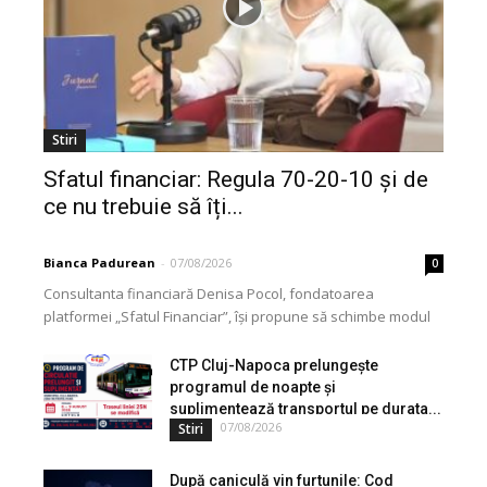
Stiri
Sfatul financiar: Regula 70-20-10 și de
ce nu trebuie să îți...
Bianca Padurean
-
07/08/2026
0
Consultanta financiară Denisa Pocol, fondatoarea
platformei „Sfatul Financiar”, își propune să schimbe modul
în care populația își gestionează veniturile. Cu o experiență
de peste...
CTP Cluj-Napoca prelungește
programul de noapte și
suplimentează transportul pe durata...
07/08/2026
Stiri
După caniculă vin furtunile: Cod