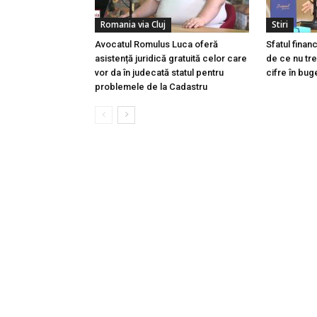
Romania via Cluj
Stiri
Avocatul Romulus Luca oferă
Sfatul finan
asistență juridică gratuită celor care
de ce nu tre
vor da în judecată statul pentru
cifre în buge
problemele de la Cadastru