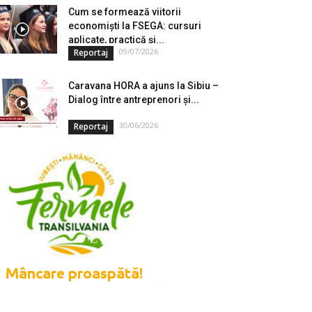
Cum se formează viitorii
economiști la FSEGA: cursuri
aplicate, practică și...
09/07/2026
Reportaj
Caravana HORA a ajuns la Sibiu –
Dialog între antreprenori și...
30/06/2026
Reportaj