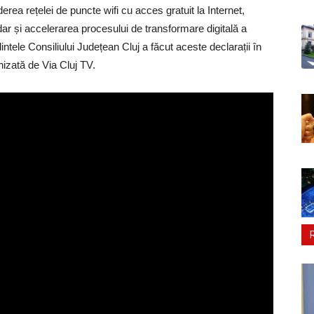
rea rețelei de puncte wifi cu acces gratuit la Internet,
ar și accelerarea procesului de transformare digitală a
ntele Consiliului Județean Cluj a făcut aceste declarații în
nizată de Via Cluj TV.