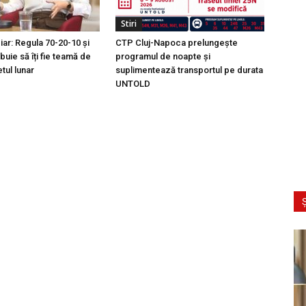
Stiri
ciar: Regula 70-20-10 și
CTP Cluj-Napoca prelungește
buie să îți fie teamă de
programul de noapte și
tul lunar
suplimentează transportul pe durata
UNTOLD
Ș