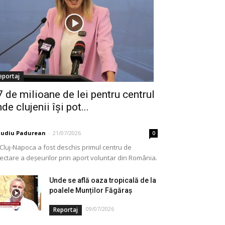
eportaj
7 de milioane de lei pentru centrul
de clujenii își pot...
audiu Padurean
-
21/07/2026
0
 Cluj-Napoca a fost deschis primul centru de
lectare a deșeurilor prin aport voluntar din România.
e vorba de o investiție cofinanțată de Uniunea...
Unde se află oaza tropicală de la
poalele Munților Făgăraș
09/07/2026
Reportaj