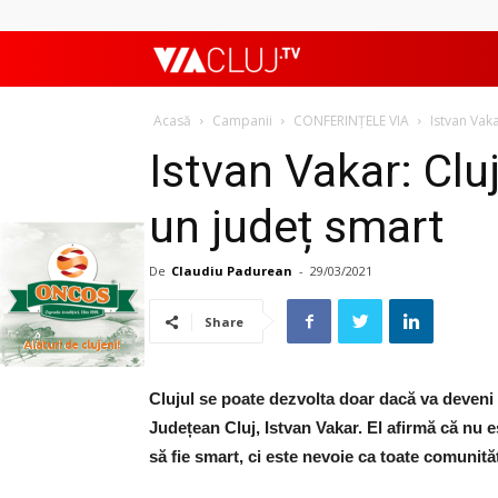
ViaClujTV
Acasă
Campanii
CONFERINȚELE VIA
Istvan Vaka
Istvan Vakar: Clu
un județ smart
De
Claudiu Padurean
-
29/03/2021
Share
Clujul se poate dezvolta doar dacă va deveni 
Județean Cluj, Istvan Vakar. El afirmă că nu 
să fie smart, ci este nevoie ca toate comunităț