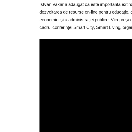
Istvan Vakar a adăugat că este importantă extinde
dezvoltarea de resurse on-line pentru educație, d
economiei și a administrației publice. Vicepreședi
cadrul conferinței Smart City, Smart Living, orga