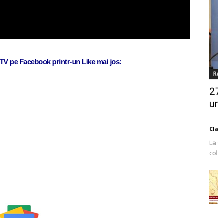
j TV pe Facebook printr-un Like mai jos:
R
2
un
Cl
La
co
Est