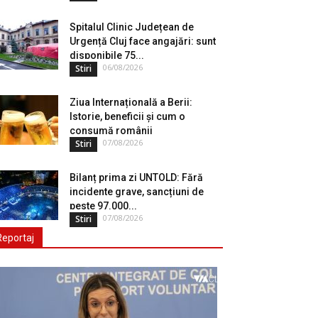
Spitalul Clinic Județean de
Urgență Cluj face angajări: sunt
disponibile 75...
06/08/2026
Stiri
Ziua Internațională a Berii:
Istorie, beneficii și cum o
consumă românii
07/08/2026
Stiri
Bilanț prima zi UNTOLD: Fără
incidente grave, sancțiuni de
peste 97.000...
07/08/2026
Stiri
Reportaj