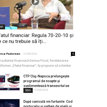
iri
fatul financiar: Regula 70-20-10 și
 ce nu trebuie să îți...
anca Padurean
-
07/08/2026
0
nsultanta financiară Denisa Pocol, fondatoarea
tformei „Sfatul Financiar”, își propune să schimbe
ul în care populația își gestionează veniturile. Cu o
periență de peste...
CTP Cluj-Napoca prelungește
programul de noapte și
suplimentează transportul pe
07/08/2026
Stiri
durata...
După caniculă vin furtunile: Cod
portocaliu și galben de vijelii și...