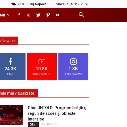
C
21.8
vineri, august 7, 2026
Cluj-Napoca
NII
Follow us
24.3K
10.8K
1.8K
FANS
SUBSCRIBERS
FOLLOWERS
Cele mai vizualizate
Ghid UNTOLD: Program brățări,
reguli de acces și obiecte
interzise
05/08/2026
Stiri