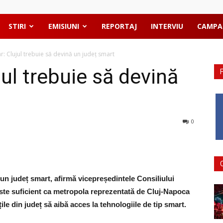
STIRI
EMISIUNI
REPORTAJ
INTERVIU
CAMPA
r: Clujul trebuie să devină un județ smart
jul trebuie să devină
0
un județ smart, afirmă vicepreședintele Consiliului
este suficient ca metropola reprezentată de Cluj-Napoca
ile din județ să aibă acces la tehnologiile de tip smart.