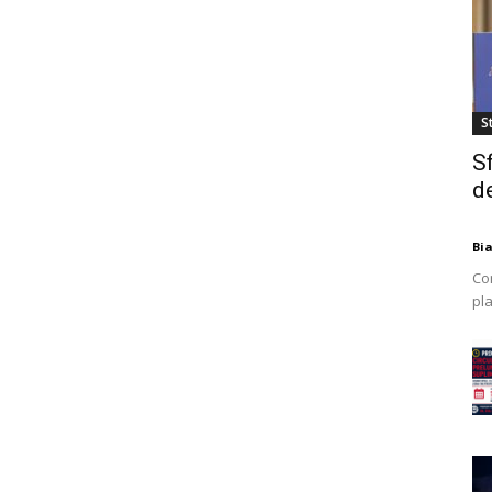
St
S
de
Bi
Co
pla
mod
ex