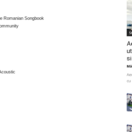
The Romanian Songbook
Community
St
A
ut
s
Mă
Acoustic
Ae
cu 
do
uti