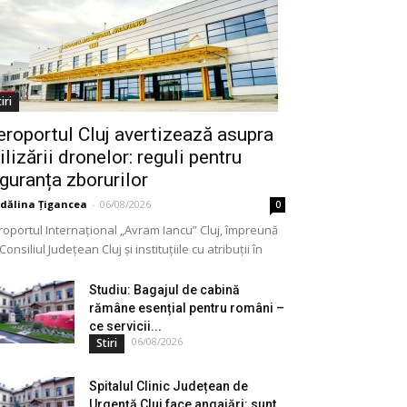
iri
eroportul Cluj avertizează asupra
ilizării dronelor: reguli pentru
iguranța zborurilor
dălina Țigancea
-
06/08/2026
0
roportul Internațional „Avram Iancu” Cluj, împreună
Consiliul Județean Cluj și instituțiile cu atribuții în
meniu, a lansat o campanie de informare privind
lizarea...
Studiu: Bagajul de cabină
rămâne esențial pentru români –
ce servicii...
06/08/2026
Stiri
Spitalul Clinic Județean de
Urgență Cluj face angajări: sunt