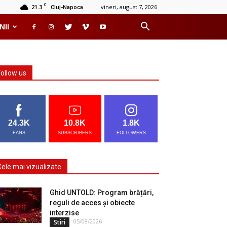
C
21.3
vineri, august 7, 2026
Cluj-Napoca
NII
Follow us
24.3K
10.8K
1.8K
FANS
SUBSCRIBERS
FOLLOWERS
Cele mai vizualizate
Ghid UNTOLD: Program brățări,
reguli de acces și obiecte
interzise
05/08/2026
Stiri