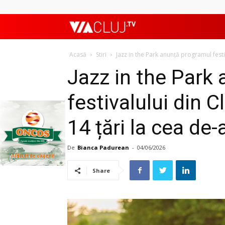
ViaClujTV
Acasă
Stiri
Jazz in the Park anunță programul festiv
Jazz in the Park
festivalului din C
14 țări la cea de-
De
Bianca Padurean
-
04/06/2026
Share