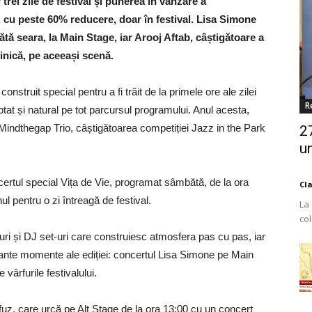
rei zile de festival și punerea în vânzare a
, cu peste 60% reducere, doar în festival. Lisa Simone
tă seara, la Main Stage, iar Arooj Aftab, câștigătoare a
inică, pe aceeași scenă.
onstruit special pentru a fi trăit de la primele ore ale zilei
R
ptat și natural pe tot parcursul programului. Anul acesta,
e Mindthegap Trio, câștigătoarea competiției Jazz in the Park
2
un
certul special Vița de Vie, programat sâmbătă, de la ora
Cl
 pentru o zi întreagă de festival.
La
co
Est
uri și DJ set-uri care construiesc atmosfera pas cu pas, iar
ante momente ale ediției: concertul Lisa Simone pe Main
vârfurile festivalului.
z, care urcă pe Alt Stage de la ora 13:00 cu un concert