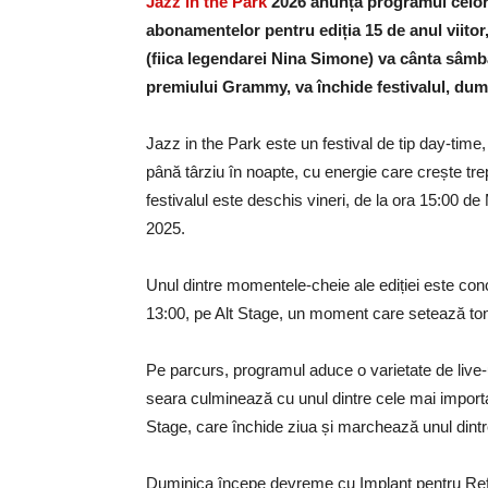
Jazz in the Park
2026 anunță programul celor t
abonamentelor pentru ediția 15 de anul viitor
(fiica legendarei Nina Simone) va cânta sâmbă
premiului Grammy, va închide festivalul, dum
Jazz in the Park este un festival de tip day-time, c
până târziu în noapte, cu energie care crește tre
festivalul este deschis vineri, de la ora 15:00 d
2025.
Unul dintre momentele-cheie ale ediției este con
13:00, pe Alt Stage, un moment care setează tonul
Pe parcurs, programul aduce o varietate de live-
seara culminează cu unul dintre cele mai import
Stage, care închide ziua și marchează unul dintre 
Duminica începe devreme cu Implant pentru Refu