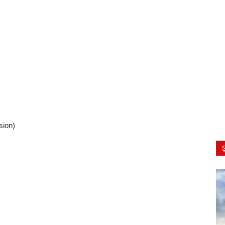
sion)
Ș