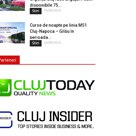
disponibile 75...
06/08/2026
Stiri
Curse de noapte pe linia M51
Cluj-Napoca – Gilău în
perioada...
06/08/2026
Stiri
Parteneri