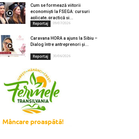
Cum se formează viitorii
economiști la FSEGA: cursuri
aplicate, practică și...
09/07/2026
Reportaj
Caravana HORA a ajuns la Sibiu –
Dialog între antreprenori și...
30/06/2026
Reportaj