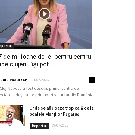
eportaj
7 de milioane de lei pentru centrul
de clujenii își pot...
audiu Padurean
-
21/07/2026
0
 Cluj-Napoca a fost deschis primul centru de
lectare a deșeurilor prin aport voluntar din România.
e vorba de o investiție cofinanțată de Uniunea...
Unde se află oaza tropicală de la
poalele Munților Făgăraș
09/07/2026
Reportaj