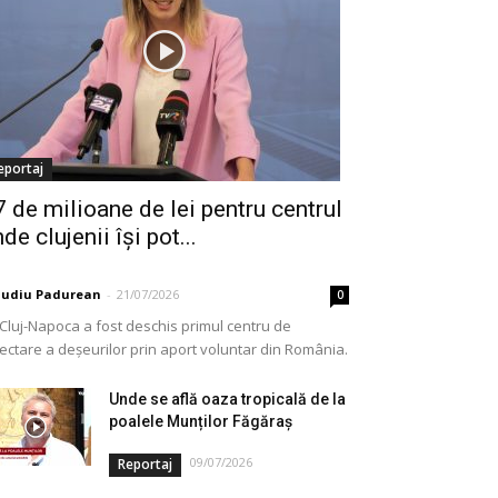
eportaj
7 de milioane de lei pentru centrul
de clujenii își pot...
audiu Padurean
-
21/07/2026
0
 Cluj-Napoca a fost deschis primul centru de
lectare a deșeurilor prin aport voluntar din România.
e vorba de o investiție cofinanțată de Uniunea...
Unde se află oaza tropicală de la
poalele Munților Făgăraș
09/07/2026
Reportaj