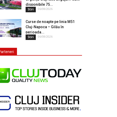
disponibile 75...
06/08/2026
Stiri
Curse de noapte pe linia M51
Cluj-Napoca – Gilău în
perioada...
06/08/2026
Stiri
Parteneri