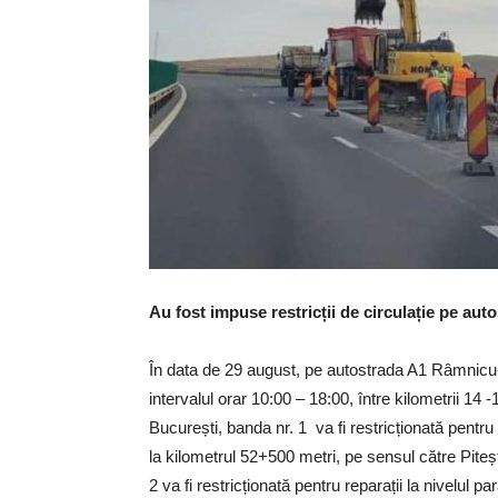
Au fost impuse restricții de circulație pe aut
În data de 29 august, pe autostrada A1 Râmnicu-Vâ
intervalul orar 10:00 – 18:00, între kilometrii 14 -
București, banda nr. 1 va fi restricționată pentru 
la kilometrul 52+500 metri, pe sensul către Piteșt
2 va fi restricționată pentru reparații la nivelul p