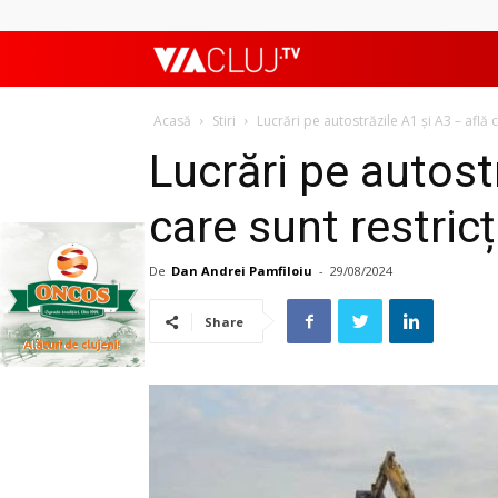
ViaClujTV
Acasă
Stiri
Lucrări pe autostrăzile A1 și A3 – află c
Lucrări pe autost
care sunt restricți
De
Dan Andrei Pamfiloiu
-
29/08/2024
Share