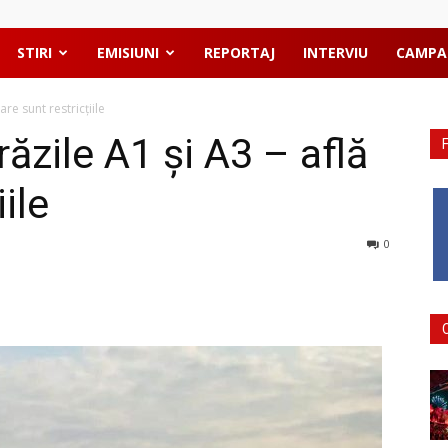
STIRI
EMISIUNI
REPORTAJ
INTERVIU
CAMPA
are sunt restricțiile
răzile A1 și A3 – află
ile
0