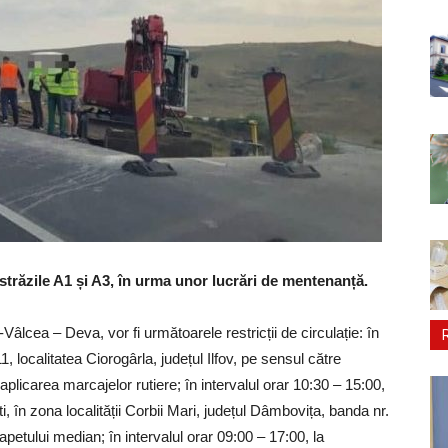
ostrăzile A1 și A3, în urma unor lucrări de mentenanță.
lcea – Deva, vor fi următoarele restricții de circulație: în
11, localitatea Ciorogârla, județul Ilfov, pe sensul către
aplicarea marcajelor rutiere; în intervalul orar 10:30 – 15:00,
i, în zona localității Corbii Mari, județul Dâmbovița, banda nr.
arapetului median; în intervalul orar 09:00 – 17:00, la