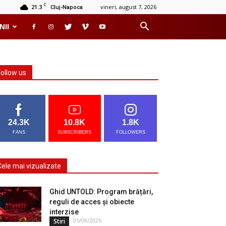
C
21.3
vineri, august 7, 2026
Cluj-Napoca
NII
Follow us
24.3K
10.8K
1.8K
FANS
SUBSCRIBERS
FOLLOWERS
Cele mai vizualizate
Ghid UNTOLD: Program brățări,
reguli de acces și obiecte
interzise
05/08/2026
Stiri