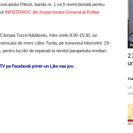
nicipiului Pitești, banda nr. 1 va fi restricționată pentru
rul
INFOTRAFIC din Inspectoratul General al Poliției
 Câmpia Turzii-Nădășelu, între orele 8:30-15:30, se
 a sensului de mers către Turda, pe tronsonul kilometric 19-
R
j, pentru lucrări de reparații la nivelul parapetului median.
2
un
j TV pe Facebook printr-un Like mai jos:
Cl
La
co
Est