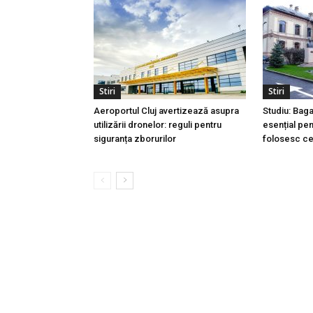
Stiri
Stiri
Aeroportul Cluj avertizează asupra
Studiu: Bag
utilizării dronelor: reguli pentru
esențial pen
siguranța zborurilor
folosesc ce