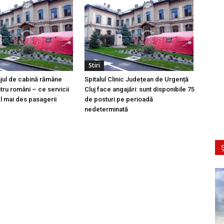
Stiri
ajul de cabină rămâne
Spitalul Clinic Județean de Urgență
tru români – ce servicii
Cluj face angajări: sunt disponibile 75
l mai des pasagerii
de posturi pe perioadă
nedeterminată
Ș