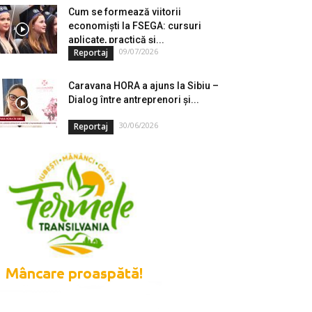
Cum se formează viitorii
economiști la FSEGA: cursuri
aplicate, practică și...
09/07/2026
Reportaj
Caravana HORA a ajuns la Sibiu –
Dialog între antreprenori și...
30/06/2026
Reportaj