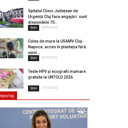
Spitalul Clinic Județean de
Urgență Cluj face angajări: sunt
disponibile 75...
06/08/2026
Stiri
Cules de mure la USAMV Cluj-
Napoca: acces în plantația fără
spini...
30/07/2026
Stiri
Teste HPV și ecografii mamare
gratuite la UNTOLD 2026
31/07/2026
Stiri
Reportaj