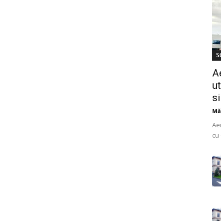
St
A
ut
s
Mă
Ae
cu 
do
uti