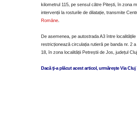
kilometrul 115, pe sensul către Pitești, în zona mu
intervenții la rosturile de dilatație, transmite Cent
Române
.
De asemenea, pe autostrada A3 între localitățile
restricționează circulația rutieră pe banda nr. 2
18, în zona localității Petreștii de Jos, județul Clu
Dacă ţi-a plăcut acest articol, urmăreşte Via Clu