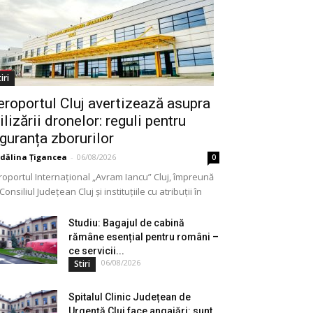
iri
eroportul Cluj avertizează asupra
ilizării dronelor: reguli pentru
iguranța zborurilor
dălina Țigancea
-
06/08/2026
0
roportul Internațional „Avram Iancu” Cluj, împreună
Consiliul Județean Cluj și instituțiile cu atribuții în
meniu, a lansat o campanie de informare privind
lizarea...
Studiu: Bagajul de cabină
rămâne esențial pentru români –
ce servicii...
06/08/2026
Stiri
Spitalul Clinic Județean de
Urgență Cluj face angajări: sunt