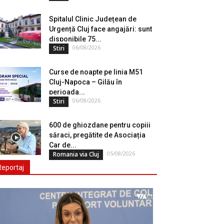
Spitalul Clinic Județean de
Urgență Cluj face angajări: sunt
disponibile 75...
06/08/2026
Stiri
Curse de noapte pe linia M51
Cluj-Napoca – Gilău în
perioada...
06/08/2026
Stiri
600 de ghiozdane pentru copiii
săraci, pregătite de Asociația
Car de...
05/08/2026
Romania via Cluj
Reportaj