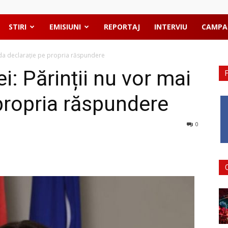
STIRI
EMISIUNI
REPORTAJ
INTERVIU
CAMPA
ai da declarație pe propria răspundere
i: Părinții nu vor mai
propria răspundere
0