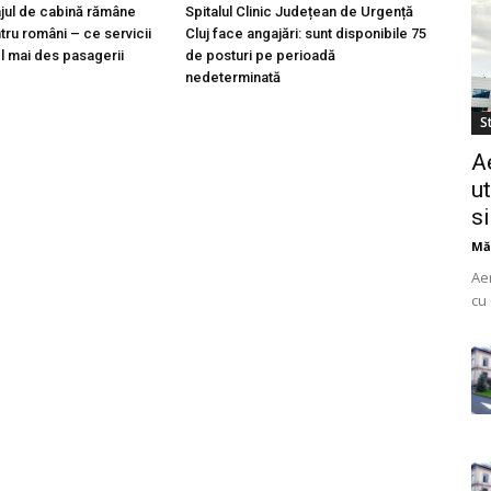
ajul de cabină rămâne
Spitalul Clinic Județean de Urgență
tru români – ce servicii
Cluj face angajări: sunt disponibile 75
l mai des pasagerii
de posturi pe perioadă
nedeterminată
St
A
ut
s
Mă
Ae
cu 
do
uti