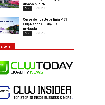
disponibile 75...
06/08/2026
Stiri
Curse de noapte pe linia M51
Cluj-Napoca – Gilău în
perioada...
06/08/2026
Stiri
Parteneri