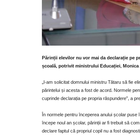
Părinții elevilor nu vor mai da declarație pe p
școală, potrivit ministrului Educației, Monica
„I-am solicitat domnului ministru Tătaru să fie e
părintelui și acesta a fost de acord. Normele pe
cuprinde declarația pe propria răspundere”, a pr
În normele pentru începerea anului școlar puse î
începe noul an școlar, părinții ar fi trebuit să c
declare faptul că propriul copil nu a fost diagno