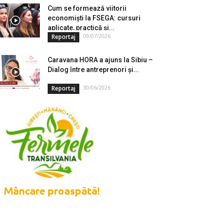
Cum se formează viitorii
economiști la FSEGA: cursuri
aplicate, practică și...
09/07/2026
Reportaj
Caravana HORA a ajuns la Sibiu –
Dialog între antreprenori și...
30/06/2026
Reportaj