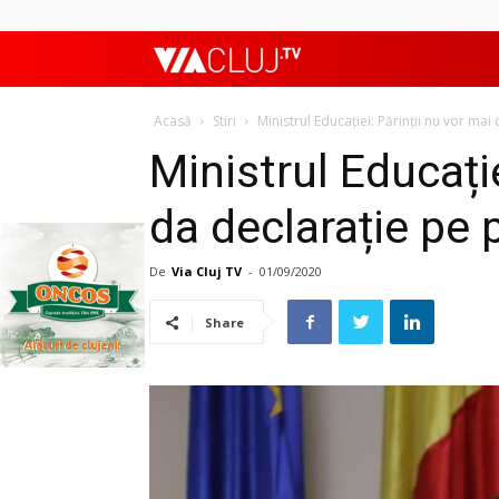
ViaClujTV
Acasă
Stiri
Ministrul Educației: Părinții nu vor m
Ministrul Educație
da declarație pe 
De
Via Cluj TV
-
01/09/2020
Share