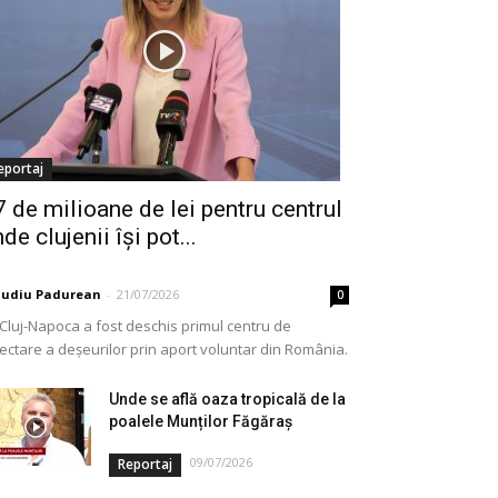
eportaj
7 de milioane de lei pentru centrul
de clujenii își pot...
audiu Padurean
-
21/07/2026
0
 Cluj-Napoca a fost deschis primul centru de
lectare a deșeurilor prin aport voluntar din România.
e vorba de o investiție cofinanțată de Uniunea...
Unde se află oaza tropicală de la
poalele Munților Făgăraș
09/07/2026
Reportaj