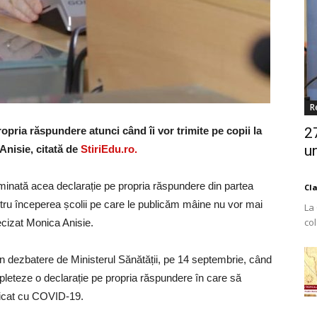
R
ropria răspundere atunci când îi vor trimite pe copii la
2
un
 Anisie, citată de
StiriEdu.ro.
liminată acea declarație pe propria răspundere din partea
Cl
ntru începerea școlii pe care le publicăm mâine nu vor mai
La
co
ecizat Monica Anisie.
Est
n dezbatere de Ministerul Sănătății, pe 14 septembrie, când
ompleteze o declarație pe propria răspundere în care să
sticat cu COVID-19.