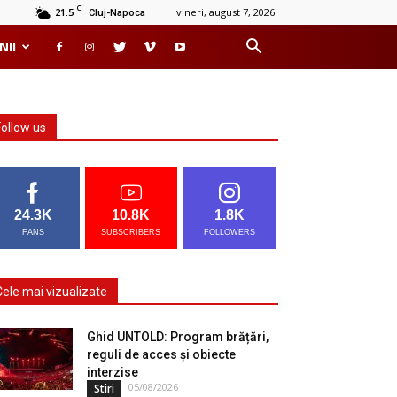
C
21.5
vineri, august 7, 2026
Cluj-Napoca
NII
Follow us
24.3K
10.8K
1.8K
FANS
SUBSCRIBERS
FOLLOWERS
Cele mai vizualizate
Ghid UNTOLD: Program brățări,
reguli de acces și obiecte
interzise
05/08/2026
Stiri