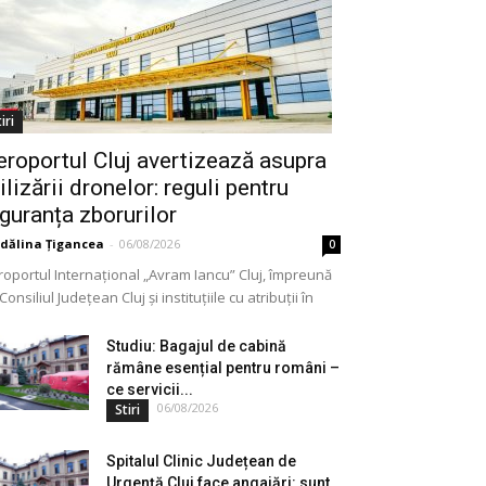
iri
eroportul Cluj avertizează asupra
ilizării dronelor: reguli pentru
iguranța zborurilor
dălina Țigancea
-
06/08/2026
0
roportul Internațional „Avram Iancu” Cluj, împreună
Consiliul Județean Cluj și instituțiile cu atribuții în
meniu, a lansat o campanie de informare privind
lizarea...
Studiu: Bagajul de cabină
rămâne esențial pentru români –
ce servicii...
06/08/2026
Stiri
Spitalul Clinic Județean de
Urgență Cluj face angajări: sunt