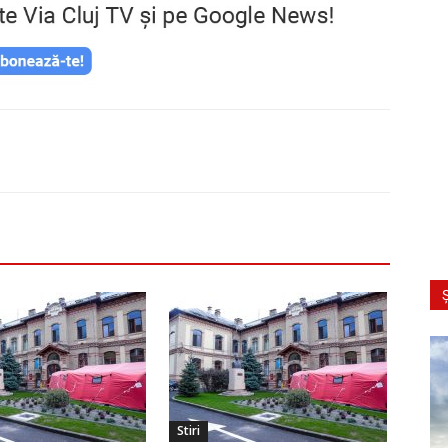
Ș
Stiri