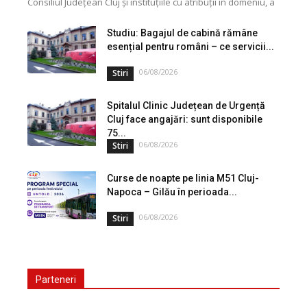
Consiliul Județean Cluj și instituțiile cu atribuții în domeniu, a
lansat o campanie de informare privind utilizarea...
Studiu: Bagajul de cabină rămâne
esențial pentru români – ce servicii...
06/08/2026
Stiri
Spitalul Clinic Județean de Urgență
Cluj face angajări: sunt disponibile
75...
06/08/2026
Stiri
Curse de noapte pe linia M51 Cluj-
Napoca – Gilău în perioada...
06/08/2026
Stiri
Parteneri