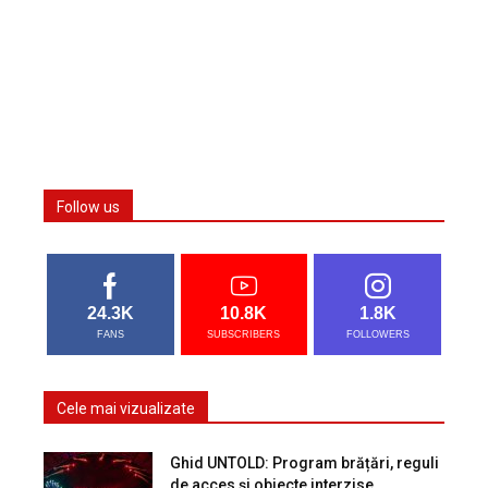
Follow us
24.3K
10.8K
1.8K
FANS
SUBSCRIBERS
FOLLOWERS
Cele mai vizualizate
Ghid UNTOLD: Program brățări, reguli
de acces și obiecte interzise