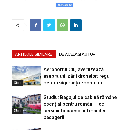
ARTICOLE SIMILARE
DE ACELAȘI AUTOR
Aeroportul Cluj avertizează
asupra utilizării dronelor: reguli
pentru siguranța zborurilor
Stiri
Studiu: Bagajul de cabină rămâne
esențial pentru români – ce
servicii folosesc cel mai des
Stiri
pasagerii