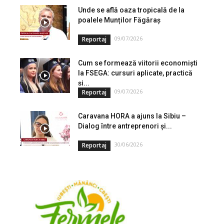
Unde se află oaza tropicală de la
poalele Munților Făgăraș
09/07/2026
Reportaj
Cum se formează viitorii economiști
la FSEGA: cursuri aplicate, practică
și...
09/07/2026
Reportaj
Caravana HORA a ajuns la Sibiu –
Dialog între antreprenori și...
30/06/2026
Reportaj