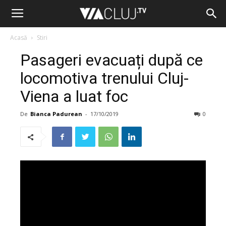
Acasă
Stiri
Pasageri evacuați după ce
locomotiva trenului Cluj-
Viena a luat foc
De
Bianca Padurean
-
17/10/2019
0