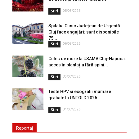
05/08/2026
Stiri
Spitalul Clinic Județean de Urgență
Cluj face angajări: sunt disponibile
75...
06/08/2026
Stiri
Cules de mure la USAMV Cluj-Napoca:
acces în plantația fără spini...
30/07/2026
Stiri
Teste HPV și ecografii mamare
gratuite la UNTOLD 2026
31/07/2026
Stiri
Reportaj