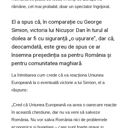
rămâne, cel mai probabil, doar un spectator îngrijorat.
El a spus că, în comparație cu George
Simion, victoria lui Nicușor Dan în turul al
doilea ar fi cu siguranță „o ușurare”, dar că,
deocamdată, este greu de spus ce ar
însemna președinția sa pentru România și
pentru comunitatea maghiară.
La întrebarea cum crede că va reacționa Uniunea
Europeană la o eventuală victorie a lui Simion, el a
răspuns:
„Cred că Uniunea Europeană va avea o oarecare reacție
în această chestiune, dar nu va veni să salveze
România. Nu vor salva România nici de problemele
economice și bugetare – care sunt foarte grave și