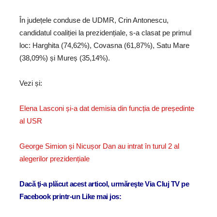
În județele conduse de UDMR, Crin Antonescu,
candidatul coaliției la prezidențiale, s-a clasat pe primul
loc: Harghita (74,62%), Covasna (61,87%), Satu Mare
(38,09%) și Mureș (35,14%).
Vezi și:
Elena Lasconi și-a dat demisia din funcția de președinte
al USR
George Simion și Nicușor Dan au intrat în turul 2 al
alegerilor prezidențiale
Dacă ţi-a plăcut acest articol, urmăreşte Via Cluj TV pe
Facebook printr-un Like mai jos: