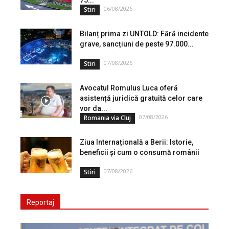
75...
06/08/2026
Stiri
Bilanț prima zi UNTOLD: Fără incidente
grave, sancțiuni de peste 97.000...
07/08/2026
Stiri
Avocatul Romulus Luca oferă
asistență juridică gratuită celor care
vor da...
07/08/2026
Romania via Cluj
Ziua Internațională a Berii: Istorie,
beneficii și cum o consumă românii
07/08/2026
Stiri
Reportaj