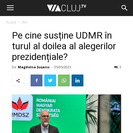
Acasă
Stiri
Pe cine susține UDMR în
turul al doilea al alegerilor
prezidențiale?
De
Magdolna Șușanu
-
05/05/2025
3