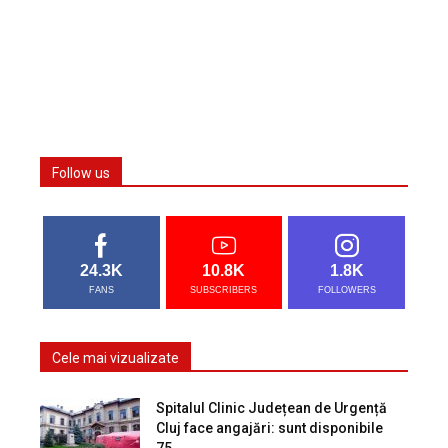
Follow us
24.3K
10.8K
1.8K
FANS
SUBSCRIBERS
FOLLOWERS
Cele mai vizualizate
Spitalul Clinic Județean de Urgență
Cluj face angajări: sunt disponibile