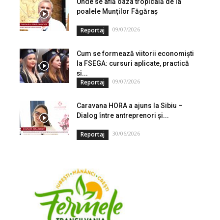
Unde se află oaza tropicală de la
poalele Munților Făgăraș
09/07/2026
Reportaj
Cum se formează viitorii economiști
la FSEGA: cursuri aplicate, practică
și...
09/07/2026
Reportaj
Caravana HORA a ajuns la Sibiu –
Dialog între antreprenori și...
30/06/2026
Reportaj