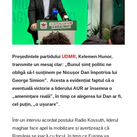
Președintele partidului
UDMR
, Kelemen Hunor,
transmite un mesaj clar: „Bunul simț politic ne
obligă să-l susținem pe Nicușor Dan împotriva lui
George Simion”. Acesta a evidențiat faptul că o
eventuală victorie a liderului AUR ar însemna o
„amenințare reală”, în timp ce alegerea lui Dan ar fi,
cel puțin, „o ușurare”.
Într-un interviu acordat postului Radio Kossuth, liderul
maghiar face apel la mobilizare și avertizează că
România se joacă cu focul, în timp ce Europa va