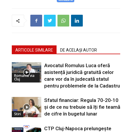
ARTICOLE SIMILARE
DE ACELAȘI AUTOR
Avocatul Romulus Luca oferă
asistență juridică gratuită celor
Romania via
care vor da în judecată statul
Cluj
pentru problemele de la Cadastru
Sfatul financiar: Regula 70-20-10
și de ce nu trebuie să îți fie teamă
de cifre în bugetul lunar
Stiri
CTP Cluj-Napoca prelungește