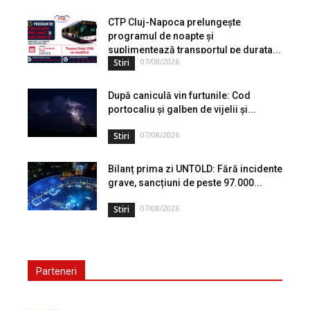
în care populația își gestionează veniturile. Cu o experiență
de peste...
CTP Cluj-Napoca prelungește
programul de noapte și
suplimentează transportul pe durata...
07/08/2026
Stiri
După caniculă vin furtunile: Cod
portocaliu și galben de vijelii și...
07/08/2026
Stiri
Bilanț prima zi UNTOLD: Fără incidente
grave, sancțiuni de peste 97.000...
07/08/2026
Stiri
Parteneri