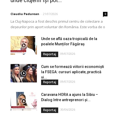
unde clujenii își pot...
Claudiu Padurean
-
21/07/2026
0
La Cluj-Napoca a fost deschis primul centru de colectare a
deșeurilor prin aport voluntar din România. Este vorba de o
investiție cofinanțată de Uniunea...
Unde se află oaza tropicală de la
poalele Munților Făgăraș
09/07/2026
Reportaj
Cum se formează viitorii economiști
la FSEGA: cursuri aplicate, practică
și...
09/07/2026
Reportaj
Caravana HORA a ajuns la Sibiu –
Dialog între antreprenori și...
30/06/2026
Reportaj