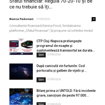
Sfatul financiar: Regula 70-20-10 și de
ce nu trebuie să îți...
Bianca Padurean
-
07/08/2026
0
Consultanta financiară Denisa Pocol, fondatoarea
platformei „Sfatul Financiar”, își propune să schimbe modul
în care populația își gestionează veniturile. Cu o experiență
de peste...
CTP Cluj-Napoca prelungește
programul de noapte și
suplimentează transportul pe durata...
07/08/2026
Stiri
După caniculă vin furtunile: Cod
portocaliu și galben de vijelii și...
07/08/2026
Stiri
Bilanț prima zi UNTOLD: Fără incidente
grave, sancțiuni de peste 97.000...
07/08/2026
Stiri