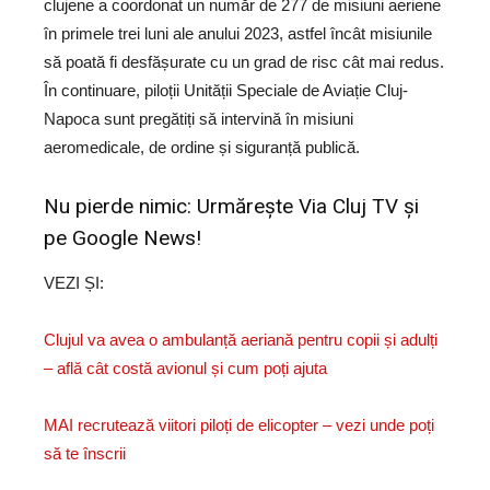
clujene a coordonat un număr de 277 de misiuni aeriene
în primele trei luni ale anului 2023, astfel încât misiunile
să poată fi desfășurate cu un grad de risc cât mai redus.
În continuare, piloții Unității Speciale de Aviație Cluj-
Napoca sunt pregătiți să intervină în misiuni
aeromedicale, de ordine și siguranță publică.
Nu pierde nimic: Urmărește
Via Cluj TV
și
pe
Google News!
VEZI ȘI:
Clujul va avea o ambulanță aeriană pentru copii și adulți
– află cât costă avionul și cum poți ajuta
MAI recrutează viitori piloți de elicopter – vezi unde poți
să te înscrii