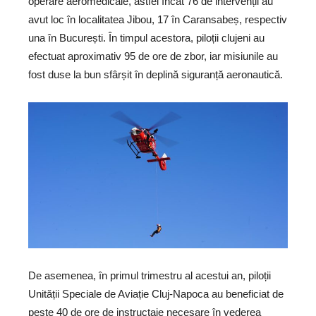
operare aeromedicale, astfel încât 76 de intervenții au
avut loc în localitatea Jibou, 17 în Caransabeș, respectiv
una în București. În timpul acestora, piloții clujeni au
efectuat aproximativ 95 de ore de zbor, iar misiunile au
fost duse la bun sfârșit în deplină siguranță aeronautică.
De asemenea, în primul trimestru al acestui an, piloții
Unității Speciale de Aviație Cluj-Napoca au beneficiat de
peste 40 de ore de instructaje necesare în vederea