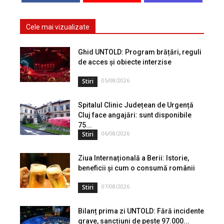
Cele mai vizualizate
Ghid UNTOLD: Program brățări, reguli
de acces și obiecte interzise
05/08/2026
Stiri
Spitalul Clinic Județean de Urgență
Cluj face angajări: sunt disponibile
75...
06/08/2026
Stiri
Ziua Internațională a Berii: Istorie,
beneficii și cum o consumă românii
07/08/2026
Stiri
Bilanț prima zi UNTOLD: Fără incidente
grave, sancțiuni de peste 97.000...