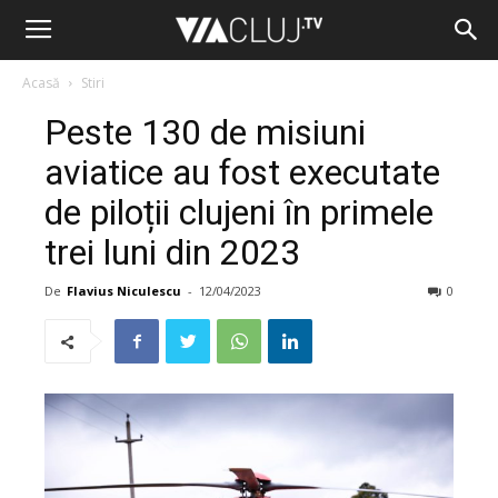
Acasă
Stiri
Peste 130 de misiuni
aviatice au fost executate
de piloții clujeni în primele
trei luni din 2023
De
Flavius Niculescu
-
12/04/2023
0