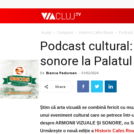
ViaClujTV
Acasă
Campanii
Historic Cafes Route
Podcast c
Podcast cultural:
sonore la Palatul
De
Bianca Padurean
-
01/02/2024
Share
Știm că arta vizuală se combină fericit cu muz
unui eveniment cultural care se petrece într-
despre ARMONII VIZUALE ȘI SONORE, cu Serg
Urmărește o nouă ediție a
Historic Cafes Rou