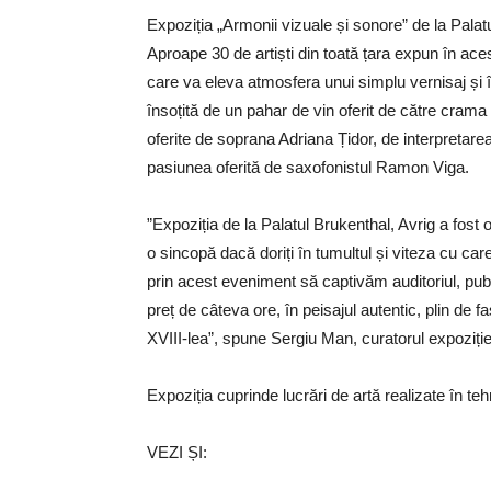
Expoziția „Armonii vizuale și sonore” de la Palatu
Aproape 30 de artiști din toată țara expun în ace
care va eleva atmosfera unui simplu vernisaj și 
însoțită de un pahar de vin oferit de către cram
oferite de soprana Adriana Țidor, de interpretarea
pasiunea oferită de saxofonistul Ramon Viga.
”Expoziția de la Palatul Brukenthal, Avrig a fo
o sincopă dacă doriți în tumultul și viteza cu ca
prin acest eveniment să captivăm auditoriul, publi
preț de câteva ore, în peisajul autentic, plin de fa
XVIII-lea”, spune Sergiu Man, curatorul expoziție
Expoziția cuprinde lucrări de artă realizate în teh
VEZI ȘI: