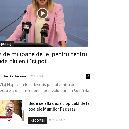
eportaj
7 de milioane de lei pentru centrul
de clujenii își pot...
audiu Padurean
-
21/07/2026
0
 Cluj-Napoca a fost deschis primul centru de
lectare a deșeurilor prin aport voluntar din România.
e vorba de o investiție cofinanțată de Uniunea...
Unde se află oaza tropicală de la
poalele Munților Făgăraș
09/07/2026
Reportaj