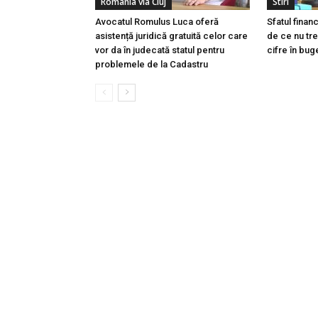
Romania via Cluj
Stiri
Avocatul Romulus Luca oferă
Sfatul finan
asistență juridică gratuită celor care
de ce nu tre
vor da în judecată statul pentru
cifre în buge
problemele de la Cadastru