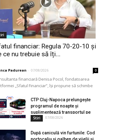
iri
fatul financiar: Regula 70-20-10 și
 ce nu trebuie să îți...
anca Padurean
-
07/08/2026
0
nsultanta financiară Denisa Pocol, fondatoarea
tformei „Sfatul Financiar”, își propune să schimbe
ul în care populația își gestionează veniturile. Cu o
periență de peste...
CTP Cluj-Napoca prelungește
programul de noapte și
suplimentează transportul pe
07/08/2026
Stiri
durata...
După caniculă vin furtunile: Cod
portocaliu și galben de vijelii și...