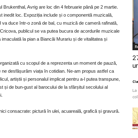
l Brukenthal, Avrig are loc din 4 februarie până pe 2 martie.
st inedit loc. Expoziția include și o componentă muzicală,
îl va duce într-o zonă de bal, cu muzică de cameră rafinată,
a Cricova, publicul se va putea bucura de acordurile muzicale
 imaculată la pian a Biancăi Murariu și de vitalitatea și
R
2
st organizată cu scopul de a reprezenta un moment de pauză,
un
re ne desfășurăm viața în cotidian. Ne-am propus astfel ca
cul, artiștii și personalul implicat pentru a-l putea transpune,
Cl
st și de bun-gust al barocului de la sfârșitul secolului al
La
i.
co
Est
nici consacrate: pictură în ulei, acuareală, grafică și gravură.