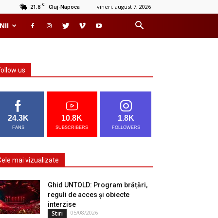
C
21.8
vineri, august 7, 2026
Cluj-Napoca
NII
Follow us
24.3K
10.8K
1.8K
FANS
SUBSCRIBERS
FOLLOWERS
Cele mai vizualizate
Ghid UNTOLD: Program brățări,
reguli de acces și obiecte
interzise
05/08/2026
Stiri