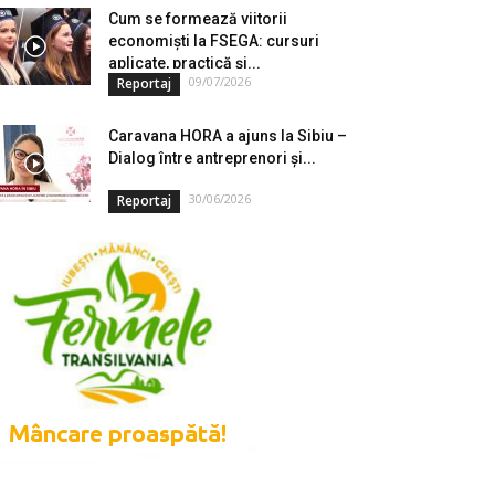
Cum se formează viitorii
economiști la FSEGA: cursuri
aplicate, practică și...
09/07/2026
Reportaj
Caravana HORA a ajuns la Sibiu –
Dialog între antreprenori și...
30/06/2026
Reportaj