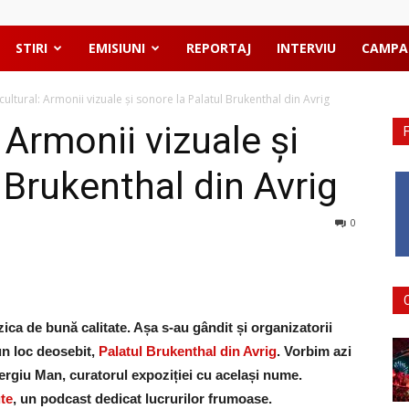
STIRI
EMISIUNI
REPORTAJ
INTERVIU
CAMPA
ultural: Armonii vizuale și sonore la Palatul Brukenthal din Avrig
 Armonii vizuale și
 Brukenthal din Avrig
0
ica de bună calitate. Așa s-au gândit și organizatorii
un loc deosebit,
Palatul Brukenthal din Avrig
. Vorbim azi
iu Man, curatorul expoziției cu același nume.
te
, un podcast dedicat lucrurilor frumoase.