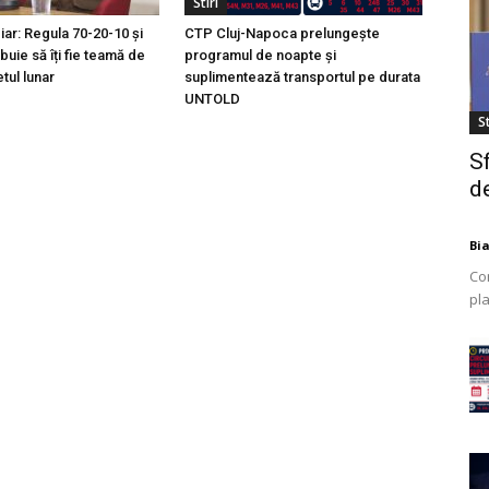
Stiri
ciar: Regula 70-20-10 și
CTP Cluj-Napoca prelungește
buie să îți fie teamă de
programul de noapte și
tul lunar
suplimentează transportul pe durata
UNTOLD
St
S
de
Bi
Co
pla
mod
ex