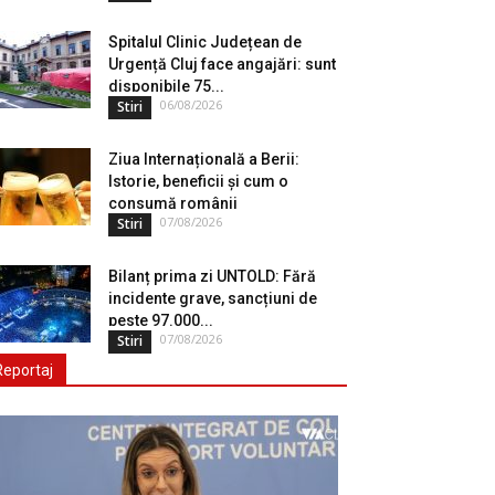
Spitalul Clinic Județean de
Urgență Cluj face angajări: sunt
disponibile 75...
06/08/2026
Stiri
Ziua Internațională a Berii:
Istorie, beneficii și cum o
consumă românii
07/08/2026
Stiri
Bilanț prima zi UNTOLD: Fără
incidente grave, sancțiuni de
peste 97.000...
07/08/2026
Stiri
Reportaj