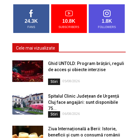
24.3K
10.8K
1.8K
FANS
SUBSCRIBERS
FOLLOWERS
Cele mai vizualizate
Ghid UNTOLD: Program brățări, reguli
de acces și obiecte interzise
05/08/2026
Stiri
Spitalul Clinic Județean de Urgență
Cluj face angajări: sunt disponibile
75...
06/08/2026
Stiri
Ziua Internațională a Berii: Istorie,
beneficii și cum o consumă românii