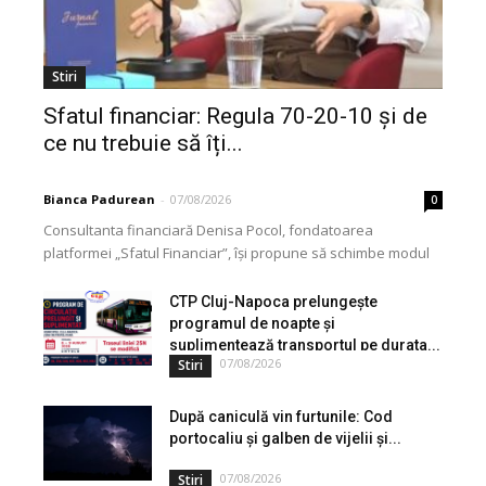
Stiri
Sfatul financiar: Regula 70-20-10 și de
ce nu trebuie să îți...
Bianca Padurean
-
07/08/2026
0
Consultanta financiară Denisa Pocol, fondatoarea
platformei „Sfatul Financiar”, își propune să schimbe modul
în care populația își gestionează veniturile. Cu o experiență
de peste...
CTP Cluj-Napoca prelungește
programul de noapte și
suplimentează transportul pe durata...
07/08/2026
Stiri
După caniculă vin furtunile: Cod
portocaliu și galben de vijelii și...
07/08/2026
Stiri