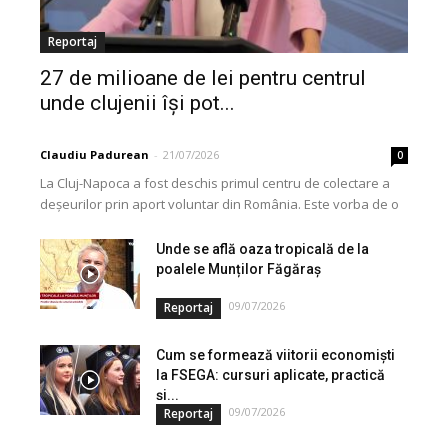
Reportaj
27 de milioane de lei pentru centrul
unde clujenii își pot...
Claudiu Padurean
-
21/07/2026
0
La Cluj-Napoca a fost deschis primul centru de colectare a
deșeurilor prin aport voluntar din România. Este vorba de o
investiție cofinanțată de Uniunea...
Unde se află oaza tropicală de la
poalele Munților Făgăraș
09/07/2026
Reportaj
Cum se formează viitorii economiști
la FSEGA: cursuri aplicate, practică
și...
09/07/2026
Reportaj