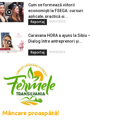
Cum se formează viitorii
economiști la FSEGA: cursuri
aplicate, practică și...
09/07/2026
Reportaj
Caravana HORA a ajuns la Sibiu –
Dialog între antreprenori și...
30/06/2026
Reportaj