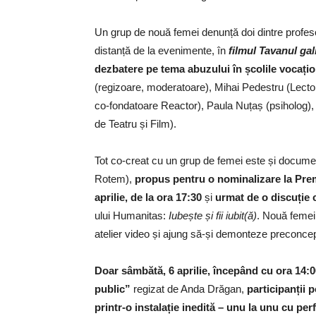
Un grup de nouă femei denunță doi dintre profesori
distanță de la evenimente, în
filmul Tavanul gal
dezbatere pe tema abuzului în școlile vocaționa
(regizoare, moderatoare), Mihai Pedestru (Lector
co-fondatoare Reactor), Paula Nuțaș (psiholog),
de Teatru și Film).
Tot co-creat cu un grup de femei este și docum
Rotem),
propus pentru o nominalizare la Premi
aprilie, de la ora 17:30
și
urmat de o discuție
ului Humanitas:
Iubește și fii iubit(ă)
. Nouă femei
atelier video și ajung să-și demonteze preconcepț
Doar sâmbătă, 6 aprilie, începând cu ora 14:00
public”
regizat de Anda Drăgan,
participanții 
printr-o instalație inedită – unu la unu cu per