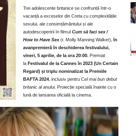
Trei adolescente britanice se confruntă într-o
vacanță a exceselor din Creta cu complexitățile
sexului, ale consimțământului și ale
autodescoperirii în filmul
Cum să faci sex /
How to Have Sex
(r. Molly Manning Walker),
în
avanpremieră în deschiderea festivalului,
vineri, 5 aprilie, de la ora 20:00.
Premiat
la
Festivalul de la Cannes în 2023 (Un Certain
Regard) și triplu nominalizat la Premiile
BAFTA 2024
, inclusiv pentru C
el mai bun debut
britanic al anului.
Proiecție specială înainte cu o
lună de lansarea oficială la cinema.