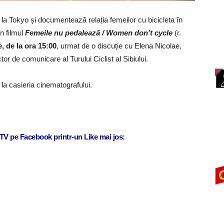
 la Tokyo și documentează relația femeilor cu bicicleta în
în filmul
Femeile nu pedalează / Women don’t cycle
(r.
e, de la ora 15:00
, urmat de o discuție cu Elena Nicolae,
or de comunicare al Turului Ciclist al Sibiului.
 la casieria cinematografului.
j TV pe Facebook printr-un Like mai jos: