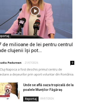
eportaj
7 de milioane de lei pentru centrul
de clujenii își pot...
audiu Padurean
-
21/07/2026
0
 Cluj-Napoca a fost deschis primul centru de
lectare a deșeurilor prin aport voluntar din România.
e vorba de o investiție cofinanțată de Uniunea...
Unde se află oaza tropicală de la
poalele Munților Făgăraș
09/07/2026
Reportaj