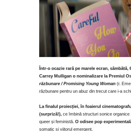
Într-o ocazie rară pe marele ecran, sâmbătă, 6 
Carrey Mulligan o nominalizare la Premiul O
răzbunare / Promising Young Woman
(r. Emer
răzbunare pentru un abuz din trecut care i-a sch
La finalul proiecției, în foaierul cinematograf
(surpriză!),
ce îmbină structuri sonice organice și
queer și feministă.
O odisee pop experimenta
somatic și viitorul emergent.