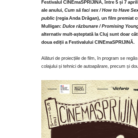
Festivalul CINEmaSPRIJINĂ, între 5 și 7 april
ale anului,
Cum să faci sex / How to Have Se
public
(regia Anda Drăgan), un film premiat c
Mulligan:
Dulce răzbunare / Promising You
alternativ mult-așteptată la Cluj sunt doar câ
doua ediții a Festivalului CINEmaSPRIJINĂ.
Alături de proiecțiile de film, în program se regă
colajului și tehnici de autoapărare, precum și dou