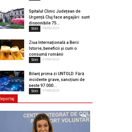
Spitalul Clinic Județean de
Urgență Cluj face angajări: sunt
disponibile 75...
06/08/2026
Stiri
Ziua Internațională a Berii:
Istorie, beneficii și cum o
consumă românii
07/08/2026
Stiri
Bilanț prima zi UNTOLD: Fără
incidente grave, sancțiuni de
peste 97.000...
07/08/2026
Stiri
Reportaj