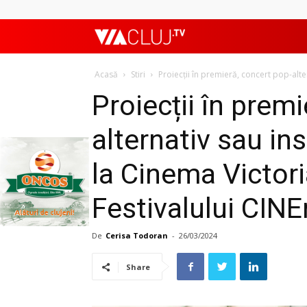
ViaClujTV
Acasă
Stiri
Proiecții în premieră, concert pop-alte
Proiecții în prem
alternativ sau in
la Cinema Victori
Festivalului CI
De
Cerisa Todoran
-
26/03/2024
Share