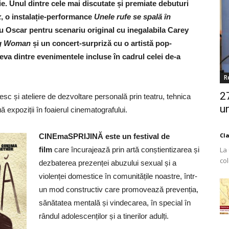
ie. Unul dintre cele mai discutate și premiate debuturi
x
, o instalație-performance
Unele rufe se spală în
u Oscar pentru scenariu original cu inegalabila Carey
ng Woman
și un concert-surpriză cu o artistă pop-
teva dintre evenimentele incluse în cadrul celei de-a
R
2
sesc și ateliere de dezvoltare personală prin teatru, tehnica
un
ă expoziții în foaierul cinematografului.
Cl
CINEmaSPRIJINĂ
este un festival de
film
care încurajează prin artă conștientizarea și
La
co
dezbaterea prezenței abuzului sexual și a
Est
violenței domestice în comunitățile noastre, într-
un mod constructiv care promovează prevenția,
sănătatea mentală și vindecarea, în special în
rândul adolescenților și a tinerilor adulți.