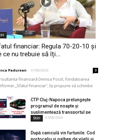
iri
fatul financiar: Regula 70-20-10 și
 ce nu trebuie să îți...
anca Padurean
-
07/08/2026
0
nsultanta financiară Denisa Pocol, fondatoarea
tformei „Sfatul Financiar”, își propune să schimbe
ul în care populația își gestionează veniturile. Cu o
periență de peste...
CTP Cluj-Napoca prelungește
programul de noapte și
suplimentează transportul pe
07/08/2026
Stiri
durata...
După caniculă vin furtunile: Cod
portocaliu și galben de vijelii și...