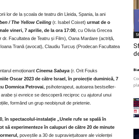
i lor de la școala de teatru din Lleida, Spania, la ani
ben / The Yellow Ceiling
(r. Isabel Coixet)
urmat de o
le vineri, 7 aprilie, de la ora 17:00
, cu Olivia Grecea
St
 dr. Facultatea de Teatru și Film), Oana Mardare (actriță,
S
 Ioana Trană (avocat), Claudiu Turcuș (Prodecan Facultatea
de
Bi
entarul emoționant
Cinema Sabaya
(r. Orit Fouks
Co
ile Oscar 2023 de către Israel, în proiecție duminică, 7
pla
 cu Domnica Petrovai,
psihoterapeut, autoarea bestseller-
mod
 arabe și evreice se descoperă reciproc cu ajutorul unui
ex
iile, formând un grup neobișnuit de prietenie.
, în spectacolul-instalație „Unele rufe se spală în
pot să experimenteze în calupuri de către 20 de minute
formerul,
poveștile a 30 de supraviețuitoare ale violenței