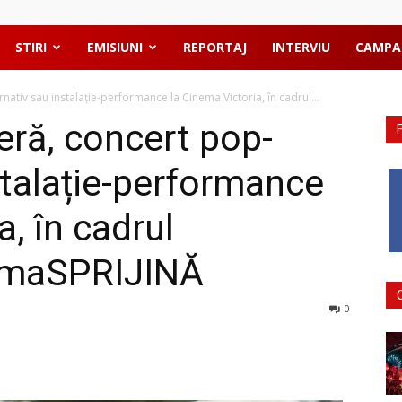
STIRI
EMISIUNI
REPORTAJ
INTERVIU
CAMPA
rnativ sau instalație-performance la Cinema Victoria, în cadrul...
ieră, concert pop-
stalație-performance
a, în cadrul
NEmaSPRIJINĂ
0