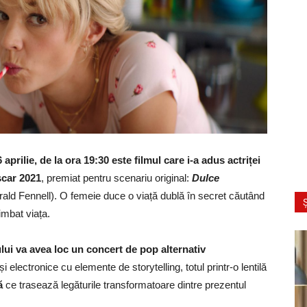
aprilie, de la ora 19:30 este filmul care i-a adus actriței
scar 2021
, premiat pentru scenariu original:
Dulce
ald Fennell). O femeie duce o viață dublă în secret căutând
Ș
imbat viața.
ului va avea loc un concert de pop alternativ
 electronice cu elemente de storytelling, totul printr-o lentilă
lă
ce trasează legăturile transformatoare dintre prezentul