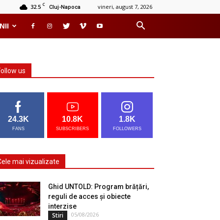
C
32.5
vineri, august 7, 2026
Cluj-Napoca
NII
Follow us
24.3K
10.8K
1.8K
FANS
SUBSCRIBERS
FOLLOWERS
Cele mai vizualizate
Ghid UNTOLD: Program brățări,
reguli de acces și obiecte
interzise
05/08/2026
Stiri