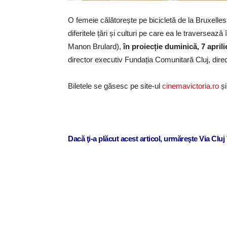
O femeie călătorește pe bicicletă de la Bruxelles
diferitele țări și culturi pe care ea le traversează 
Manon Brulard),
în proiecție duminică, 7 aprili
director executiv Fundația Comunitară Cluj, direct
Biletele se găsesc pe site-ul
cinemavictoria.ro
și
Dacă ţi-a plăcut acest articol, urmăreşte Via Clu