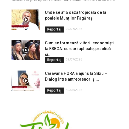
investiție cofinanțată de Uniunea...
Unde se află oaza tropicală de la
poalele Munților Făgăraș
09/07/2026
Reportaj
Cum se formează viitorii economiști
la FSEGA: cursuri aplicate, practică
și...
09/07/2026
Reportaj
Caravana HORA a ajuns la Sibiu –
Dialog între antreprenori și...
30/06/2026
Reportaj