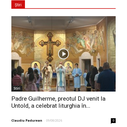
Știri
Stiri
Padre Guilherme, preotul DJ venit la
Untold, a celebrat liturghia în...
Claudiu Padurean
-
09/08/2026
0