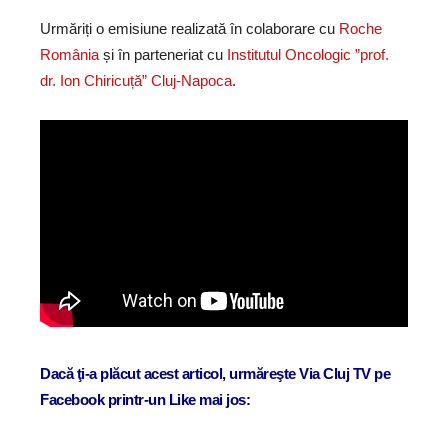
Urmăriți o emisiune realizată în colaborare cu
Roche
România
și în parteneriat cu
Institutul Oncologic ”prof.
dr. Ion Chiricuță” Cluj-Napoca
.
Dacă ţi-a plăcut acest articol, urmăreşte Via Cluj TV pe
Facebook printr-un Like mai jos: