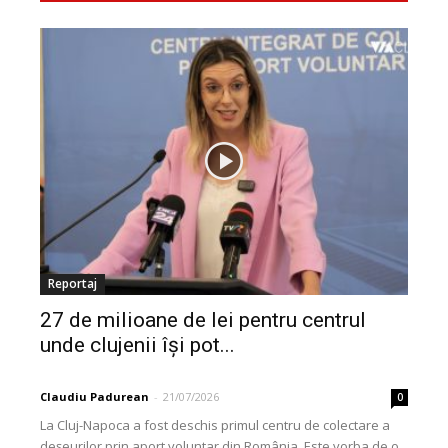
Reportaj
27 de milioane de lei pentru centrul
unde clujenii își pot...
Claudiu Padurean
-
21/07/2026
0
La Cluj-Napoca a fost deschis primul centru de colectare a
deșeurilor prin aport voluntar din România. Este vorba de o