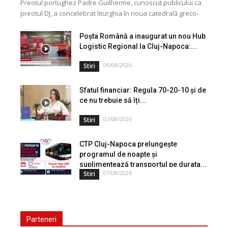
Preotul portughez Padre Guilherme, cunoscut publicului ca
preotul DJ, a concelebrat liturghia în noua catedrală greco-
catolică din Cluj, dedicată Martirilor și Mărturisitorilor
Credinței din...
Poșta Română a inaugurat un nou Hub
Logistic Regional la Cluj-Napoca:...
09/08/2026
Stiri
Sfatul financiar: Regula 70-20-10 și de
ce nu trebuie să îți...
07/08/2026
Stiri
CTP Cluj-Napoca prelungește
programul de noapte și
suplimentează transportul pe durata...
07/08/2026
Stiri
Parteneri