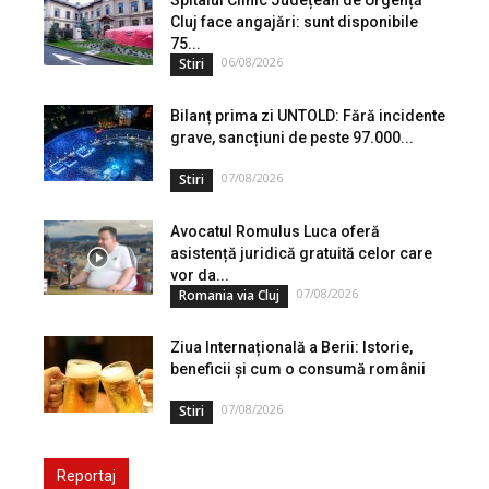
Cluj face angajări: sunt disponibile
75...
06/08/2026
Stiri
Bilanț prima zi UNTOLD: Fără incidente
grave, sancțiuni de peste 97.000...
07/08/2026
Stiri
Avocatul Romulus Luca oferă
asistență juridică gratuită celor care
vor da...
07/08/2026
Romania via Cluj
Ziua Internațională a Berii: Istorie,
beneficii și cum o consumă românii
07/08/2026
Stiri
Reportaj