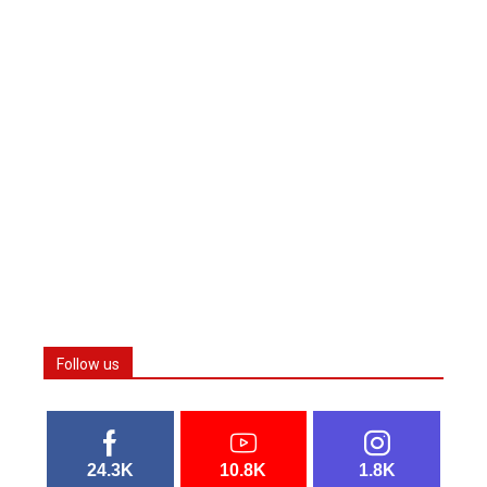
Follow us
24.3K
10.8K
1.8K