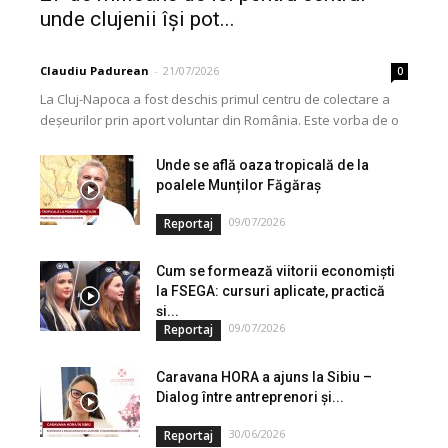
unde clujenii își pot...
Claudiu Padurean
-
21/07/2026
0
La Cluj-Napoca a fost deschis primul centru de colectare a
deșeurilor prin aport voluntar din România. Este vorba de o
investiție cofinanțată de Uniunea...
Unde se află oaza tropicală de la
poalele Munților Făgăraș
09/07/2026
Reportaj
Cum se formează viitorii economiști
la FSEGA: cursuri aplicate, practică
și...
09/07/2026
Reportaj
Caravana HORA a ajuns la Sibiu –
Dialog între antreprenori și...
30/06/2026
Reportaj