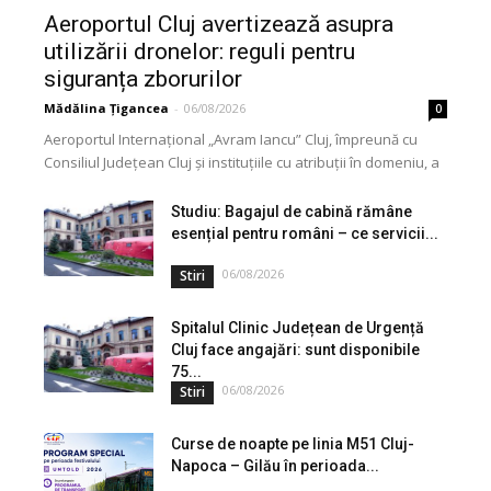
Aeroportul Cluj avertizează asupra
utilizării dronelor: reguli pentru
siguranța zborurilor
Mădălina Țigancea
-
06/08/2026
0
Aeroportul Internațional „Avram Iancu” Cluj, împreună cu
Consiliul Județean Cluj și instituțiile cu atribuții în domeniu, a
lansat o campanie de informare privind utilizarea...
Studiu: Bagajul de cabină rămâne
esențial pentru români – ce servicii...
06/08/2026
Stiri
Spitalul Clinic Județean de Urgență
Cluj face angajări: sunt disponibile
75...
06/08/2026
Stiri
Curse de noapte pe linia M51 Cluj-
Napoca – Gilău în perioada...