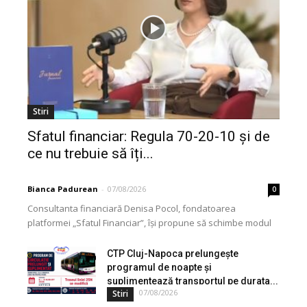
Stiri
Sfatul financiar: Regula 70-20-10 și de
ce nu trebuie să îți...
Bianca Padurean
-
07/08/2026
0
Consultanta financiară Denisa Pocol, fondatoarea
platformei „Sfatul Financiar”, își propune să schimbe modul
în care populația își gestionează veniturile. Cu o experiență
de peste...
CTP Cluj-Napoca prelungește
programul de noapte și
suplimentează transportul pe durata...
07/08/2026
Stiri