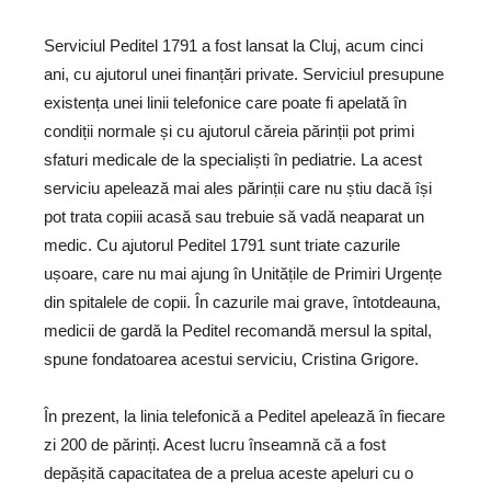
Serviciul Peditel 1791 a fost lansat la Cluj, acum cinci
ani, cu ajutorul unei finanțări private. Serviciul presupune
existența unei linii telefonice care poate fi apelată în
condiții normale și cu ajutorul căreia părinții pot primi
sfaturi medicale de la specialiști în pediatrie. La acest
serviciu apelează mai ales părinții care nu știu dacă își
pot trata copiii acasă sau trebuie să vadă neaparat un
medic. Cu ajutorul Peditel 1791 sunt triate cazurile
ușoare, care nu mai ajung în Unitățile de Primiri Urgențe
din spitalele de copii. În cazurile mai grave, întotdeauna,
medicii de gardă la Peditel recomandă mersul la spital,
spune fondatoarea acestui serviciu, Cristina Grigore.
În prezent, la linia telefonică a Peditel apelează în fiecare
zi 200 de părinți. Acest lucru înseamnă că a fost
depășită capacitatea de a prelua aceste apeluri cu o