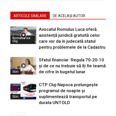
ARTICOLE SIMILARE
DE ACELAȘI AUTOR
Avocatul Romulus Luca oferă
asistență juridică gratuită celor
Romania via
care vor da în judecată statul
Cluj
pentru problemele de la Cadastru
Sfatul financiar: Regula 70-20-10
și de ce nu trebuie să îți fie teamă
de cifre în bugetul lunar
Stiri
CTP Cluj-Napoca prelungește
programul de noapte și
suplimentează transportul pe
Stiri
durata UNTOLD