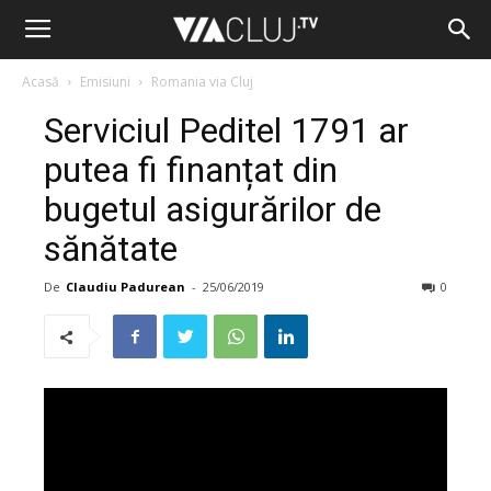
Acasă
Emisiuni
Romania via Cluj
Serviciul Peditel 1791 ar
putea fi finanțat din
bugetul asigurărilor de
sănătate
De
Claudiu Padurean
-
25/06/2019
0