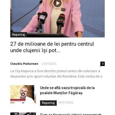
Reportaj
27 de milioane de lei pentru centrul
unde clujenii își pot...
Claudiu Padurean
-
21/07/2026
0
La Cluj-Napoca a fost deschis primul centru de colectare a
deșeurilor prin aport voluntar din România. Este vorba de o
investiție cofinanțată de Uniunea...
Unde se află oaza tropicală de la
poalele Munților Făgăraș
09/07/2026
Reportaj
Cum se formează viitorii economiști