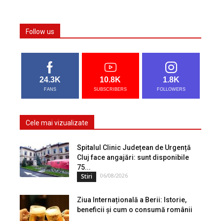
Follow us
24.3K
10.8K
1.8K
FANS
SUBSCRIBERS
FOLLOWERS
Cele mai vizualizate
Spitalul Clinic Județean de Urgență
Cluj face angajări: sunt disponibile
75...
06/08/2026
Stiri
Ziua Internațională a Berii: Istorie,
beneficii și cum o consumă românii