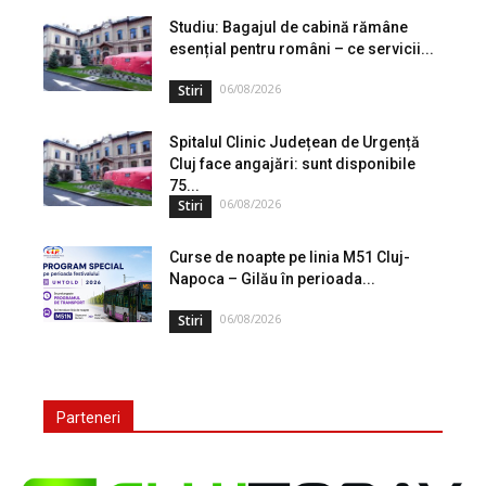
lansat o campanie de informare privind utilizarea...
Studiu: Bagajul de cabină rămâne
esențial pentru români – ce servicii...
06/08/2026
Stiri
Spitalul Clinic Județean de Urgență
Cluj face angajări: sunt disponibile
75...
06/08/2026
Stiri
Curse de noapte pe linia M51 Cluj-
Napoca – Gilău în perioada...
06/08/2026
Stiri
Parteneri