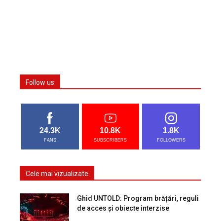
Follow us
24.3K
10.8K
1.8K
FANS
SUBSCRIBERS
FOLLOWERS
Cele mai vizualizate
Ghid UNTOLD: Program brățări, reguli
de acces și obiecte interzise