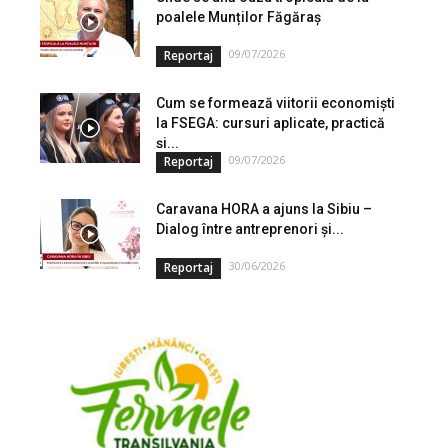
poalele Munților Făgăraș
09/07/2026
Reportaj
Cum se formează viitorii economiști
la FSEGA: cursuri aplicate, practică
și...
09/07/2026
Reportaj
Caravana HORA a ajuns la Sibiu –
Dialog între antreprenori și...
30/06/2026
Reportaj