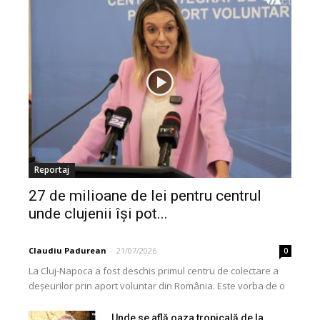
Reportaj
27 de milioane de lei pentru centrul
unde clujenii își pot...
Claudiu Padurean
-
21/07/2026
0
La Cluj-Napoca a fost deschis primul centru de colectare a
deșeurilor prin aport voluntar din România. Este vorba de o
investiție cofinanțată de Uniunea...
Unde se află oaza tropicală de la