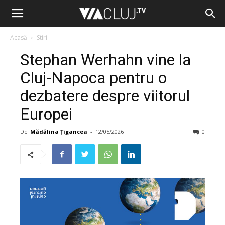
Acasă
Stiri
Stephan Werhahn vine la
Cluj-Napoca pentru o
dezbatere despre viitorul
Europei
De
Mădălina Țigancea
-
12/05/2026
0