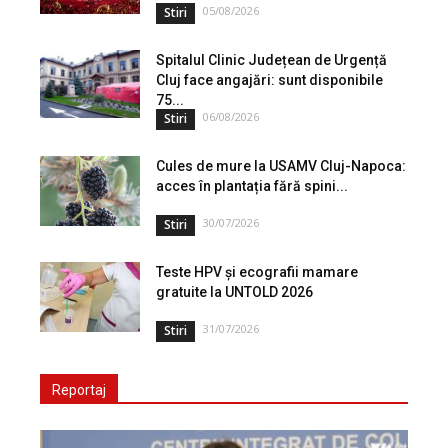
05/08/2026
Stiri
Spitalul Clinic Județean de Urgență
Cluj face angajări: sunt disponibile
75...
06/08/2026
Stiri
Cules de mure la USAMV Cluj-Napoca:
acces în plantația fără spini...
30/07/2026
Stiri
Teste HPV și ecografii mamare
gratuite la UNTOLD 2026
31/07/2026
Stiri
Reportaj