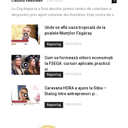
Claudiu Padurean
-
21/07/2026
0
La Cluj-Napoca a fost deschis primul centru de colectare a
deșeurilor prin aport voluntar din România. Este vorba de o
investiție cofinanțată de Uniunea...
Unde se află oaza tropicală de la
poalele Munților Făgăraș
09/07/2026
Reportaj
Cum se formează viitorii economiști
la FSEGA: cursuri aplicate, practică
și...
09/07/2026
Reportaj
Caravana HORA a ajuns la Sibiu –
Dialog între antreprenori și...
30/06/2026
Reportaj