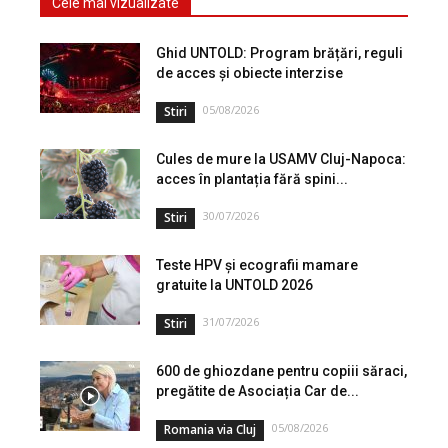
Cele mai vizualizate
Ghid UNTOLD: Program brățări, reguli
de acces și obiecte interzise
05/08/2026
Stiri
Cules de mure la USAMV Cluj-Napoca:
acces în plantația fără spini...
30/07/2026
Stiri
Teste HPV și ecografii mamare
gratuite la UNTOLD 2026
31/07/2026
Stiri
600 de ghiozdane pentru copiii săraci,
pregătite de Asociația Car de...
05/08/2026
Romania via Cluj