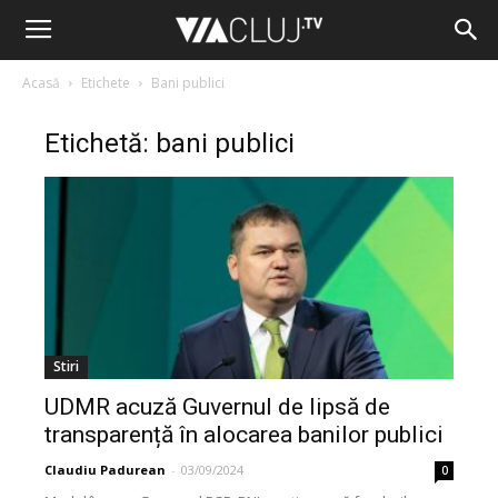
Acasă
Etichete
Bani publici
Etichetă: bani publici
Stiri
UDMR acuză Guvernul de lipsă de
transparență în alocarea banilor publici
Claudiu Padurean
-
03/09/2024
0