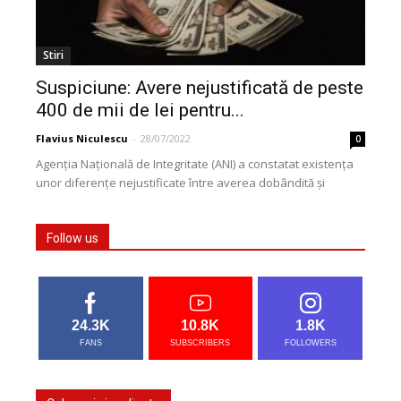
Stiri
Suspiciune: Avere nejustificată de peste
400 de mii de lei pentru...
Flavius Niculescu
-
28/07/2022
0
Agenția Națională de Integritate (ANI) a constatat existența
unor diferențe nejustificate între averea dobândită și
veniturile înregistrate de patru funcționari publici. Printre
aceștia, se...
Follow us
24.3K
10.8K
1.8K
FANS
SUBSCRIBERS
FOLLOWERS