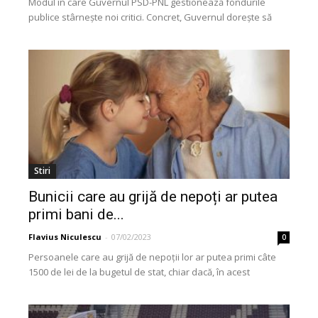
Modul în care Guvernul PSD-PNL gestionează fondurile
publice stârnește noi critici. Concret, Guvernul dorește să
utilizeze banii publici într-0 manieră lipsită de transparență
și...
Stiri
Bunicii care au grijă de nepoți ar putea
primi bani de...
Flavius Niculescu
-
07/02/2023
0
Persoanele care au grijă de nepoții lor ar putea primi câte
1500 de lei de la bugetul de stat, chiar dacă, în acest
moment,...