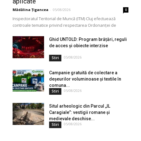
aplicate
Mădălina Țigancea
-
05/08/2026
0
Inspectoratul Teritorial de Muncă (ITM) Cluj efectuează
controale tematice privind respectarea Ordonanței de
Urgență nr. 99/2000. Acțiunea vizează modul în care
angajatorii aplică măsurile...
Ghid UNTOLD: Program brățări, reguli
de acces și obiecte interzise
05/08/2026
Stiri
Campanie gratuită de colectare a
deșeurilor voluminoase și textile în
comuna...
05/08/2026
Stiri
Situl arheologic din Parcul „IL
Caragiale”: vestigii romane și
medievale deschise...
05/08/2026
Stiri