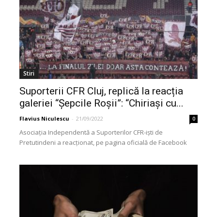
Stiri
Suporterii CFR Cluj, replică la reacția
galeriei “Șepcile Roșii”: “Chiriași cu...
Flavius Niculescu
-
21/09/2022
0
Asociația Independentă a Suporterilor CFR-iști de
Pretutindeni a reacționat, pe pagina oficială de Facebook
AISCP, la comunicatul trimis de galeria fanilor Universității
Cluj, "Șepcile...