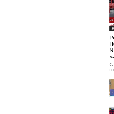
St
P
H
N
Bi
Co
Hub
obi
mil