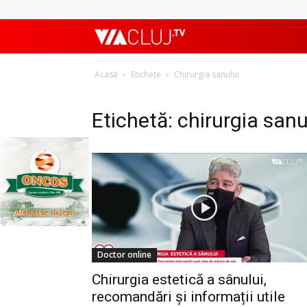
ViaClujTV
Acasă
Etichete
Chirurgia sanului
Etichetă: chirurgia sanu
Doctor online
Chirurgia estetică a sânului,
recomandări și informații utile