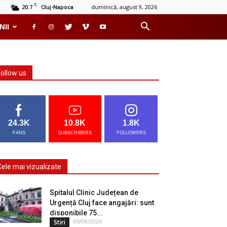
C
20.7
duminică, august 9, 2026
Cluj-Napoca
NII
Follow us
24.3K
10.8K
1.8K
FANS
SUBSCRIBERS
FOLLOWERS
Cele mai vizualizate
Spitalul Clinic Județean de
Urgență Cluj face angajări: sunt
disponibile 75...
06/08/2026
Stiri