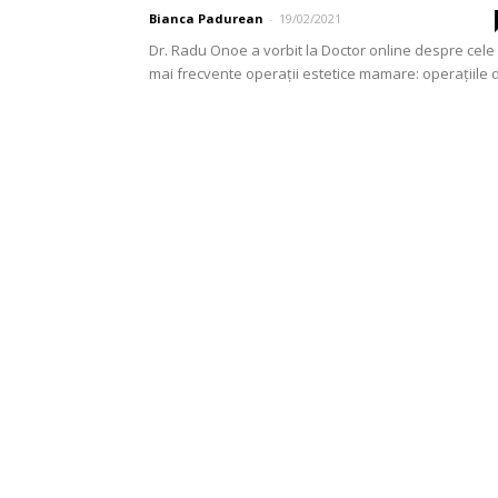
Bianca Padurean
-
19/02/2021
Dr. Radu Onoe a vorbit la Doctor online despre cele
mai frecvente operații estetice mamare: operațiile 
mărire de sâni. Care sunt riscurile sau...