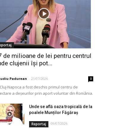
eportaj
7 de milioane de lei pentru centrul
de clujenii își pot...
audiu Padurean
-
21/07/2026
0
 Cluj-Napoca a fost deschis primul centru de
lectare a deșeurilor prin aport voluntar din România.
e vorba de o investiție cofinanțată de Uniunea...
Unde se află oaza tropicală de la
poalele Munților Făgăraș
09/07/2026
Reportaj