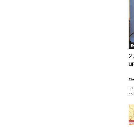
R
2
un
Cl
La
co
Est