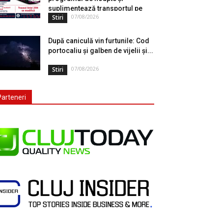
suplimentează transportul pe
07/08/2026
Stiri
durata...
După caniculă vin furtunile: Cod
portocaliu și galben de vijelii și...
07/08/2026
Stiri
Parteneri