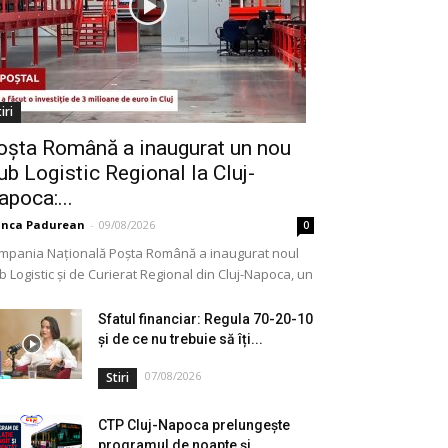
iri
oșta Română a inaugurat un nou
ub Logistic Regional la Cluj-
apoca:...
anca Padurean
-
09/08/2026
0
mpania Națională Poșta Română a inaugurat noul
 Logistic și de Curierat Regional din Cluj-Napoca, un
ectiv modernizat printr-o investiție de aproximativ 3
ioane...
Sfatul financiar: Regula 70-20-10
și de ce nu trebuie să îți...
07/08/2026
Stiri
CTP Cluj-Napoca prelungește
programul de noapte și