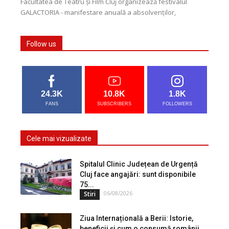
Facultatea de Teatru și Film Cluj organizează festivalul
GALACTORIA - manifestare anuală a absolvenților,
desfășurată de la sfârșitul lunii mai și până la început...
Follow us
24.3K
10.8K
1.8K
FANS
SUBSCRIBERS
FOLLOWERS
Cele mai vizualizate
Spitalul Clinic Județean de Urgență
Cluj face angajări: sunt disponibile
75...
06/08/2026
Stiri
Ziua Internațională a Berii: Istorie,
beneficii și cum o consumă românii