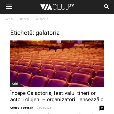
Acasă
Etichete
Galatoria
Etichetă: galatoria
Stiri
Începe Galactoria, festivalul tinerilor
actori clujeni – organizatorii lansează o
cerere...
Cerisa Todoran
-
25/05/2023
0