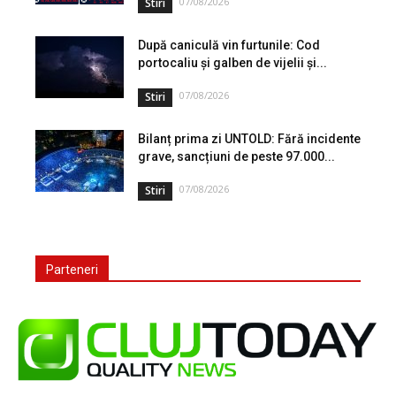
07/08/2026
Stiri
După caniculă vin furtunile: Cod
portocaliu și galben de vijelii și...
07/08/2026
Stiri
Bilanț prima zi UNTOLD: Fără incidente
grave, sancțiuni de peste 97.000...
07/08/2026
Stiri
Parteneri