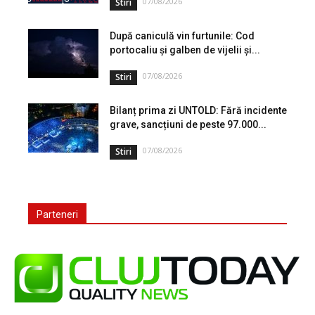
07/08/2026
Stiri
După caniculă vin furtunile: Cod
portocaliu și galben de vijelii și...
07/08/2026
Stiri
Bilanț prima zi UNTOLD: Fără incidente
grave, sancțiuni de peste 97.000...
07/08/2026
Stiri
Parteneri