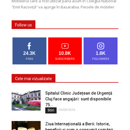
Mobilierul care a fost utilizat până acum în Colegiul Național
”Emil Racoviță” va ajunge în Basarabia. Piesele de mobilier
au devenit disponibile după ce...
Follow us
24.3K
10.8K
1.8K
FANS
SUBSCRIBERS
FOLLOWERS
Cele mai vizualizate
Spitalul Clinic Județean de Urgență
Cluj face angajări: sunt disponibile
75...
06/08/2026
Stiri
Ziua Internațională a Berii: Istorie,
beneficii și cum o consumă românii