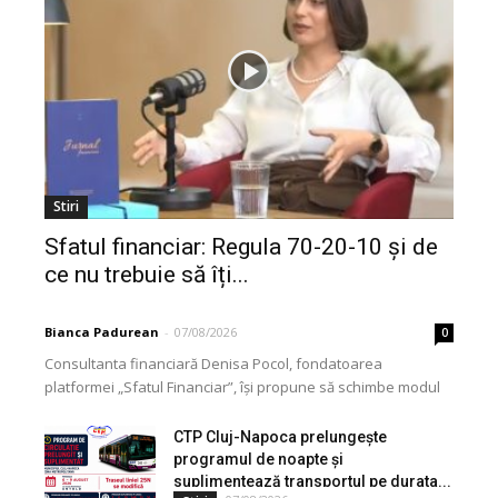
Stiri
Sfatul financiar: Regula 70-20-10 și de
ce nu trebuie să îți...
Bianca Padurean
-
07/08/2026
0
Consultanta financiară Denisa Pocol, fondatoarea
platformei „Sfatul Financiar”, își propune să schimbe modul
în care populația își gestionează veniturile. Cu o experiență
de peste...
CTP Cluj-Napoca prelungește
programul de noapte și
suplimentează transportul pe durata...