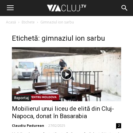
Acasă
Etichete
Gimnaziul ion sarbu
Etichetă: gimnaziul ion sarbu
Reportaj
Mobilierul unui liceu de elită din Cluj-
Napoca, donat în Basarabia
Claudiu Padurean
-
27/02/2025
2