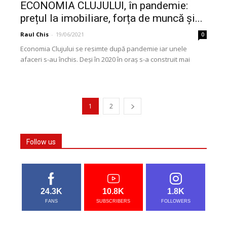
ECONOMIA CLUJULUI, în pandemie:
prețul la imobiliare, forța de muncă și...
Raul Chis
-
19/06/2021
0
Economia Clujului se resimte după pandemie iar unele
afaceri s-au închis. Deși în 2020 în oraș s-a construit mai
puțin, prețul la imobiliare este...
1
2
Follow us
24.3K
10.8K
1.8K
FANS
SUBSCRIBERS
FOLLOWERS