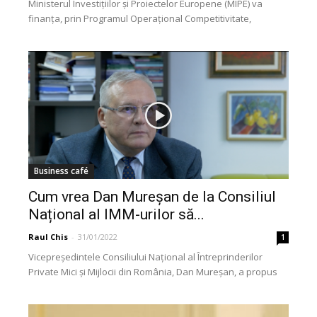
Ministerul Investiţiilor şi Proiectelor Europene (MIPE) va
finanţa, prin Programul Operaţional Competitivitate,
microgranturi şi granturi pentru capital de lucru în valoare de
300 de...
Business café
Cum vrea Dan Mureșan de la Consiliul
Național al IMM-urilor să...
Raul Chis
-
31/01/2022
1
Vicepreședintele Consiliului Național al Întreprinderilor
Private Mici și Mijlocii din România, Dan Mureșan, a propus
Fondului Național de Garantare a Creditelor pentru IMM-uri
implementarea...