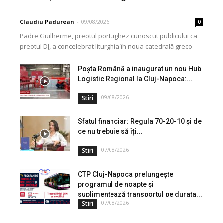
Claudiu Padurean
-
09/08/2026
0
Padre Guilherme, preotul portughez cunoscut publicului ca
preotul DJ, a concelebrat liturghia în noua catedrală greco-
catolică din Cluj, dedicată Martirilor și Mărturisitorilor
Credinței din...
Poșta Română a inaugurat un nou Hub
Logistic Regional la Cluj-Napoca:...
09/08/2026
Stiri
Sfatul financiar: Regula 70-20-10 și de
ce nu trebuie să îți...
07/08/2026
Stiri
CTP Cluj-Napoca prelungește
programul de noapte și
suplimentează transportul pe durata...
07/08/2026
Stiri