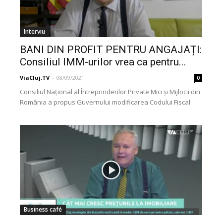
Interviu
BANI DIN PROFIT PENTRU ANGAJAȚI:
Consiliul IMM-urilor vrea ca pentru...
ViaCluj.TV
-
08/09/2021
0
Consiliul Național al Întreprinderilor Private Mici și Mijlocii din
România a propus Guvernului modificarea Codului Fiscal
astfel încât salariații să poată primi cote părți...
Business café