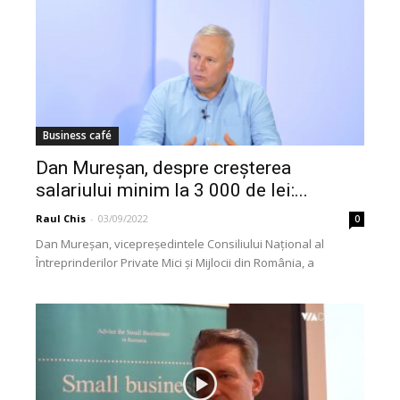
Business café
Dan Mureșan, despre creșterea
salariului minim la 3 000 de lei:...
Raul Chis
-
03/09/2022
0
Dan Mureșan, vicepreședintele Consiliului Național al
Întreprinderilor Private Mici și Mijlocii din România, a
comentat anunțul ministrului Muncii, Marius Budăi, privind
creștere la 3000...