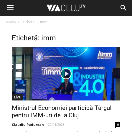
Acasă
Etichete
Imm
Etichetă: imm
Live
Ministrul Economiei participă Târgul
pentru IMM-uri de la Cluj
Claudiu Padurean
-
22/11/2023
0