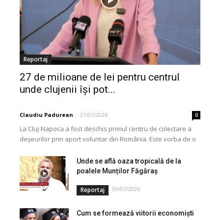
Reportaj
27 de milioane de lei pentru centrul
unde clujenii își pot...
Claudiu Padurean
-
21/07/2026
0
La Cluj-Napoca a fost deschis primul centru de colectare a
deșeurilor prin aport voluntar din România. Este vorba de o
investiție cofinanțată de Uniunea...
Unde se află oaza tropicală de la
poalele Munților Făgăraș
09/07/2026
Reportaj
Cum se formează viitorii economiști