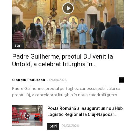
Stiri
Padre Guilherme, preotul DJ venit la
Untold, a celebrat liturghia în...
Claudiu Padurean
-
09/08/2026
0
Padre Guilherme, preotul portughez cunoscut publicului ca
preotul DJ, a concelebrat liturghia în noua catedrală greco-
catolică din Cluj, dedicată Martirilor și Mărturisitorilor
Credinței din...
Poșta Română a inaugurat un nou Hub
Logistic Regional la Cluj-Napoca:...
09/08/2026
Stiri