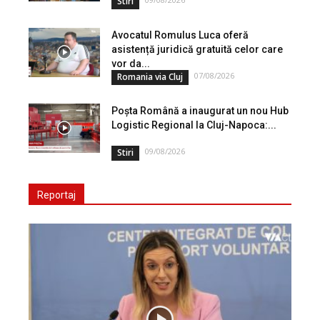
Stiri
Avocatul Romulus Luca oferă
asistență juridică gratuită celor care
vor da...
07/08/2026
Romania via Cluj
Poșta Română a inaugurat un nou Hub
Logistic Regional la Cluj-Napoca:...
09/08/2026
Stiri
Reportaj