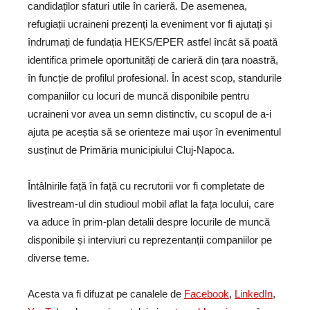
candidaților sfaturi utile în carieră. De asemenea,
refugiații ucraineni prezenți la eveniment vor fi ajutați și
îndrumați de fundația HEKS/EPER astfel încât să poată
identifica primele oportunități de carieră din țara noastră,
în funcție de profilul profesional. În acest scop, standurile
companiilor cu locuri de muncă disponibile pentru
ucraineni vor avea un semn distinctiv, cu scopul de a-i
ajuta pe aceștia să se orienteze mai ușor în evenimentul
susținut de Primăria municipiului Cluj-Napoca.
Întâlnirile față în față cu recrutorii vor fi completate de
livestream-ul din studioul mobil aflat la fața locului, care
va aduce în prim-plan detalii despre locurile de muncă
disponibile și interviuri cu reprezentanții companiilor pe
diverse teme.
Acesta va fi difuzat pe canalele de
Facebook
,
LinkedIn
,