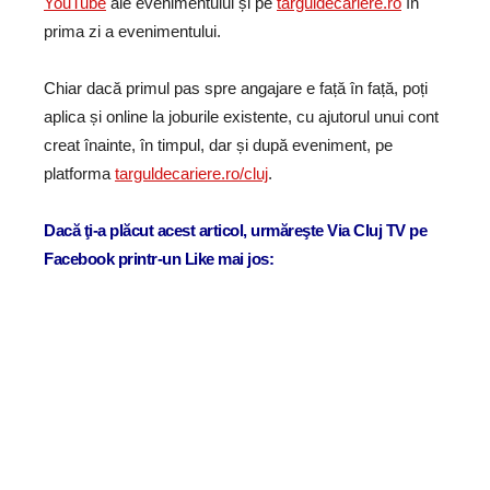
YouTube
ale evenimentului și pe
targuldecariere.ro
în
prima zi a evenimentului.
Chiar dacă primul pas spre angajare e față în față, poți
aplica și online la joburile existente, cu ajutorul unui cont
creat înainte, în timpul, dar și după eveniment, pe
platforma
targuldecariere.ro/cluj
.
Dacă ţi-a plăcut acest articol, urmăreşte Via Cluj TV pe
Facebook printr-un Like mai jos: