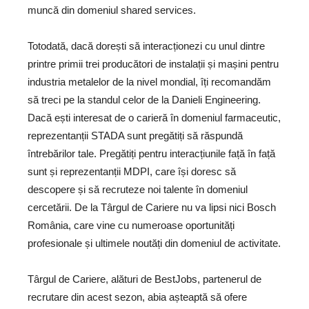
muncă din domeniul shared services.
Totodată, dacă dorești să interacționezi cu unul dintre
printre primii trei producători de instalații și mașini pentru
industria metalelor de la nivel mondial, îți recomandăm
să treci pe la standul celor de la Danieli Engineering.
Dacă ești interesat de o carieră în domeniul farmaceutic,
reprezentanții STADA sunt pregătiți să răspundă
întrebărilor tale. Pregătiți pentru interacțiunile față în față
sunt și reprezentanții MDPI, care își doresc să
descopere și să recruteze noi talente în domeniul
cercetării. De la Târgul de Cariere nu va lipsi nici Bosch
România, care vine cu numeroase oportunități
profesionale și ultimele noutăți din domeniul de activitate.
Târgul de Cariere, alături de BestJobs, partenerul de
recrutare din acest sezon, abia așteaptă să ofere