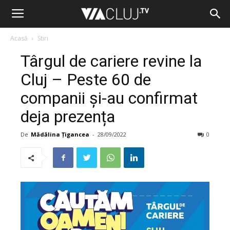
Acasă
Stiri
Târgul de cariere revine la
Cluj – Peste 60 de
companii și-au confirmat
deja prezența
De
Mădălina Țigancea
-
28/09/2022
0