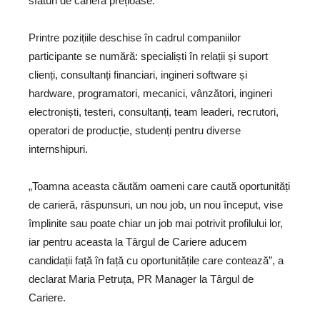
sfaturi de carieră prețioase.
Printre pozițiile deschise în cadrul companiilor
participante se numără: specialiști în relații și suport
clienți, consultanți financiari, ingineri software și
hardware, programatori, mecanici, vânzători, ingineri
electroniști, testeri, consultanți, team leaderi, recrutori,
operatori de producție, studenți pentru diverse
internshipuri.
„Toamna aceasta căutăm oameni care caută oportunități
de carieră, răspunsuri, un nou job, un nou început, vise
împlinite sau poate chiar un job mai potrivit profilului lor,
iar pentru aceasta la Târgul de Cariere aducem
candidații față în față cu oportunitățile care contează”, a
declarat Maria Petruța, PR Manager la Târgul de
Cariere.