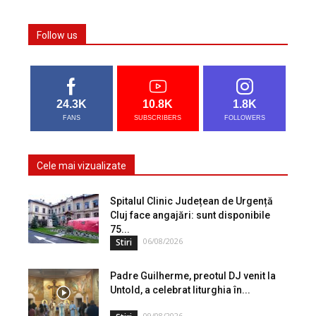
Follow us
24.3K
10.8K
1.8K
FANS
SUBSCRIBERS
FOLLOWERS
Cele mai vizualizate
Spitalul Clinic Județean de Urgență
Cluj face angajări: sunt disponibile
75...
06/08/2026
Stiri
Padre Guilherme, preotul DJ venit la
Untold, a celebrat liturghia în...
09/08/2026