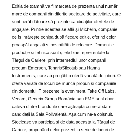
Ediția de toamnă va fi marcată de prezența unui număr
mare de companii din diferite sectoare de activitate, care
sunt nerăbdătoare să prezinte candidaților ofertele de
angajare. Printre acestea se află și Michelin, companie
ce își mărește echipa după fiecare ediție, oferind celor
proaspăt angajați și posibilități de relocare. Domeniile
producție și tehnică sunt și ele bine reprezentate la
Târgul de Cariere, prin intermediul unor companii
precum Emerson, TenarisSilcotub sau Hanna
Instruments, care au pregătit o ofertă variată de joburi. O
ofertă variată de locuri de muncă propun și companiile
din domeniul IT prezente la eveniment. Take Off Labs,
Veeam, Generix Group România sau FME sunt doar
câteva dintre brandurile care așteaptă cu nerăbdare
candidații la Sala Polivalentă. Așa cum ne-a obișnuit,
Steelcase va participa și de data aceasta la Târgul de
Cariere, propunând celor prezenți o serie de locuri de