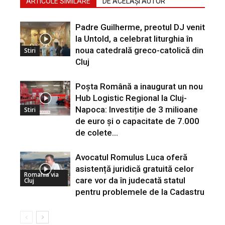
ARTICOLE SIMILARE
DE ACELAȘI AUTOR
Padre Guilherme, preotul DJ venit
la Untold, a celebrat liturghia în
noua catedrală greco-catolică din
Stiri
Cluj
Poșta Română a inaugurat un nou
Hub Logistic Regional la Cluj-
Napoca: Investiție de 3 milioane
Stiri
de euro și o capacitate de 7.000
de colete...
Avocatul Romulus Luca oferă
asistență juridică gratuită celor
Romania via
care vor da în judecată statul
Cluj
pentru problemele de la Cadastru