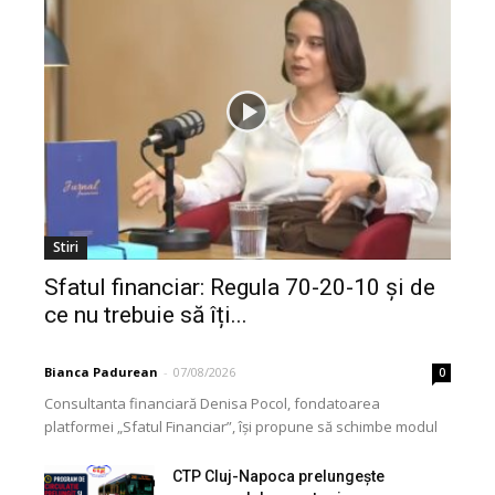
Stiri
Sfatul financiar: Regula 70-20-10 și de
ce nu trebuie să îți...
Bianca Padurean
-
07/08/2026
0
Consultanta financiară Denisa Pocol, fondatoarea
platformei „Sfatul Financiar”, își propune să schimbe modul
în care populația își gestionează veniturile. Cu o experiență
de peste...
CTP Cluj-Napoca prelungește