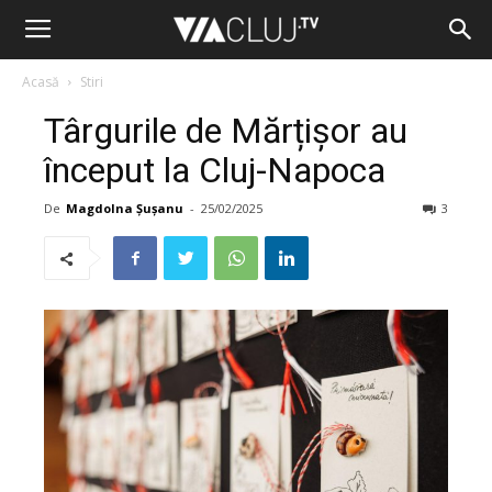
Acasă
Stiri
Târgurile de Mărțișor au
început la Cluj-Napoca
De
Magdolna Șușanu
-
25/02/2025
3