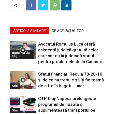
ARTICOLE SIMILARE
DE ACELAȘI AUTOR
Avocatul Romulus Luca oferă
asistență juridică gratuită celor
Romania via
care vor da în judecată statul
Cluj
pentru problemele de la Cadastru
Sfatul financiar: Regula 70-20-10
și de ce nu trebuie să îți fie teamă
de cifre în bugetul lunar
Stiri
CTP Cluj-Napoca prelungește
programul de noapte și
suplimentează transportul pe
Stiri