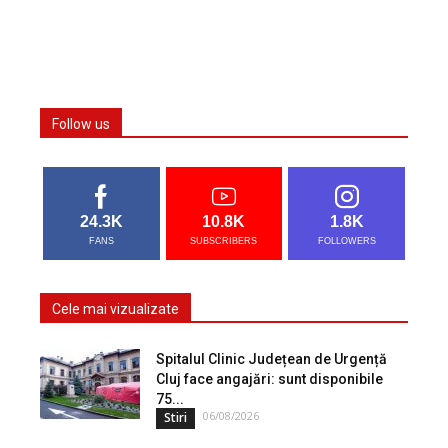
Follow us
24.3K
10.8K
1.8K
FANS
SUBSCRIBERS
FOLLOWERS
Cele mai vizualizate
Spitalul Clinic Județean de Urgență
Cluj face angajări: sunt disponibile
75...
06/08/2026
Stiri