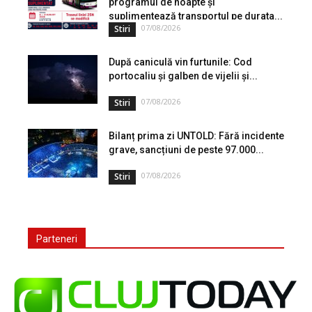
programul de noapte și
suplimentează transportul pe durata...
07/08/2026
Stiri
După caniculă vin furtunile: Cod
portocaliu și galben de vijelii și...
07/08/2026
Stiri
Bilanț prima zi UNTOLD: Fără incidente
grave, sancțiuni de peste 97.000...
07/08/2026
Stiri
Parteneri