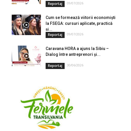
09/07/2026
Reportaj
Cum se formează viitorii economiști
la FSEGA: cursuri aplicate, practică
și...
09/07/2026
Reportaj
Caravana HORA a ajuns la Sibiu –
Dialog între antreprenori și...
30/06/2026
Reportaj