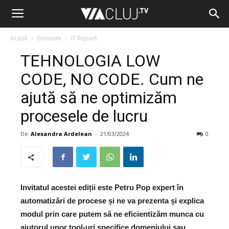
Acasă
Emisiuni
IT Report
TEHNOLOGIA LOW
CODE, NO CODE. Cum ne
ajută să ne optimizăm
procesele de lucru
De
Alexandra Ardelean
-
21/03/2024
0
Invitatul acestei ediții este Petru Pop expert în
automatizări de procese și ne va prezenta și explica
modul prin care putem să ne eficientizăm munca cu
ajutorul unor tool-uri specifice domeniului sau