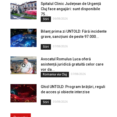
Spitalul Clinic Județean de Urgență
Cluj face angajări: sunt disponibile
75...
06/08/2026
Stiri
Bilanț prima zi UNTOLD: Fără incidente
grave, sancțiuni de peste 97.000...
07/08/2026
Stiri
Avocatul Romulus Luca oferă
asistență juridică gratuită celor care
vor da...
07/08/2026
Romania via Cluj
Ghid UNTOLD: Program brățări, reguli
de acces și obiecte interzise
05/08/2026
Stiri