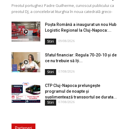
Preotul portughez Padre Guilherme, cunoscut publicului ca
preotul DJ, a concelebrat liturghia în noua catedrală greco-
catolică din Cluj, dedicată Martirilor și Mărturisitorilor
Credinței din...
Poșta Română a inaugurat un nou Hub
Logistic Regional la Cluj-Napoca:...
09/08/2026
Stiri
Sfatul financiar: Regula 70-20-10 și de
ce nu trebuie să îți...
07/08/2026
Stiri
CTP Cluj-Napoca prelungește
programul de noapte și
suplimentează transportul pe durata...
07/08/2026
Stiri
Parteneri