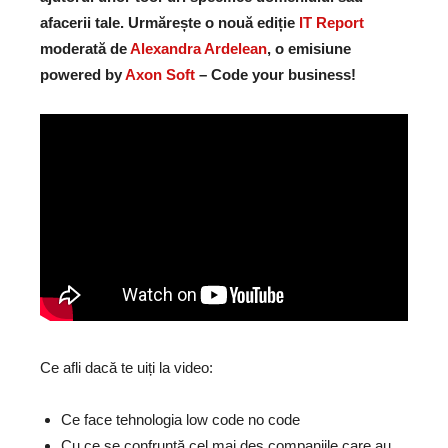
afacerii tale. Urmărește o nouă ediție
IT Report
moderată de
Alexandra Ardelean
, o emisiune
powered by
Axon Soft
– Code your business!
Ce afli dacă te uiți la video:
Ce face tehnologia low code no code
Cu ce se confruntă cel mai des companiile care au