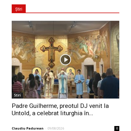
Știri
Stiri
Padre Guilherme, preotul DJ venit la
Untold, a celebrat liturghia în...
Claudiu Padurean
-
09/08/2026
0