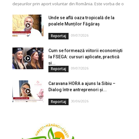
deșeurilor prin aport voluntar din România. Este vorba de o
investiție cofinanțată de Uniunea...
Unde se află oaza tropicală de la
poalele Munților Făgăraș
09/07/2026
Reportaj
Cum se formează viitorii economiști
la FSEGA: cursuri aplicate, practică
și...
09/07/2026
Reportaj
Caravana HORA a ajuns la Sibiu –
Dialog între antreprenori și...
30/06/2026
Reportaj