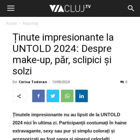
Acasă
Reportaj
Ținute impresionante la
UNTOLD 2024: Despre
make-up, păr, sclipici și
solzi
De
Cerisa Todoran
-
13/08/2024
0
Ținutele impresionante nu au lipsit de la UNTOLD
2024 nici în ultima zi. Participanții costumați în haine
extravagante, sexy sau pur și simplu colorați și
accesorizați au fost sarea și piperul celorlalți