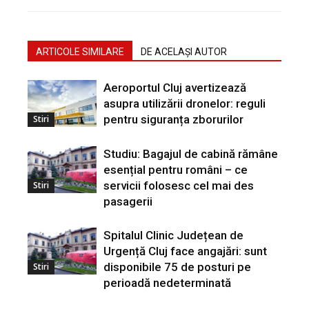
ARTICOLE SIMILARE
DE ACELAȘI AUTOR
Aeroportul Cluj avertizează
asupra utilizării dronelor: reguli
pentru siguranța zborurilor
Stiri
Studiu: Bagajul de cabină rămâne
esențial pentru români – ce
servicii folosesc cel mai des
Stiri
pasagerii
Spitalul Clinic Județean de
Urgență Cluj face angajări: sunt
disponibile 75 de posturi pe
Stiri
perioadă nedeterminată