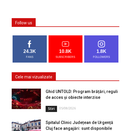
Follow us
24.3K
10.8K
1.8K
FANS
SUBSCRIBERS
FOLLOWERS
Cele mai vizualizate
Ghid UNTOLD: Program brățări, reguli
de acces și obiecte interzise
05/08/2026
Stiri
Spitalul Clinic Județean de Urgență
Cluj face angajări: sunt disponibile