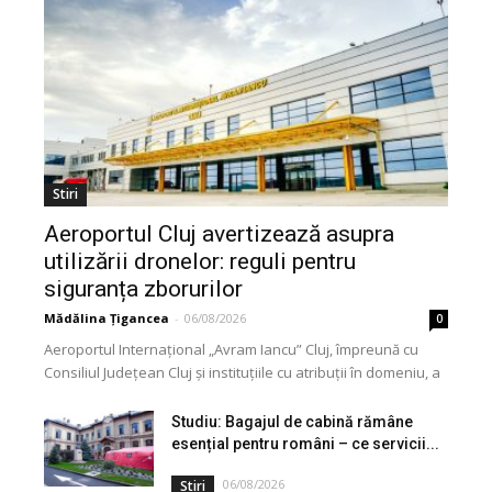
Stiri
Aeroportul Cluj avertizează asupra
utilizării dronelor: reguli pentru
siguranța zborurilor
Mădălina Țigancea
-
06/08/2026
0
Aeroportul Internațional „Avram Iancu” Cluj, împreună cu
Consiliul Județean Cluj și instituțiile cu atribuții în domeniu, a
lansat o campanie de informare privind utilizarea...
Studiu: Bagajul de cabină rămâne
esențial pentru români – ce servicii...
06/08/2026
Stiri