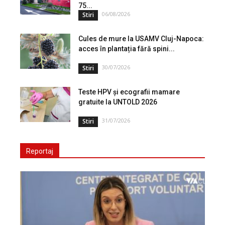
75...
06/08/2026
Stiri
Cules de mure la USAMV Cluj-Napoca:
acces în plantația fără spini...
30/07/2026
Stiri
Teste HPV și ecografii mamare
gratuite la UNTOLD 2026
31/07/2026
Stiri
Reportaj