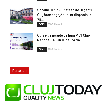
Spitalul Clinic Județean de Urgență
Cluj face angajări: sunt disponibile
75...
06/08/2026
Stiri
Curse de noapte pe linia M51 Cluj-
Napoca – Gilău în perioada...
06/08/2026
Stiri
Parteneri