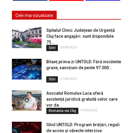
Cele mai vizualizate
Spitalul Clinic Județean de Urgență
Cluj face angajări: sunt disponibile
75...
06/08/2026
Stiri
Bilanț prima zi UNTOLD: Fără incidente
grave, sancțiuni de peste 97.000...
07/08/2026
Stiri
Avocatul Romulus Luca oferă
asistență juridică gratuită celor care
vor da...
07/08/2026
Romania via Cluj
Ghid UNTOLD: Program brățări, reguli
de acces și obiecte interzise