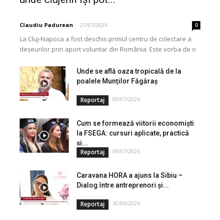
Claudiu Padurean
-
21/07/2026
0
La Cluj-Napoca a fost deschis primul centru de colectare a
deșeurilor prin aport voluntar din România. Este vorba de o
investiție cofinanțată de Uniunea...
Unde se află oaza tropicală de la
poalele Munților Făgăraș
09/07/2026
Reportaj
Cum se formează viitorii economiști
la FSEGA: cursuri aplicate, practică
și...
09/07/2026
Reportaj
Caravana HORA a ajuns la Sibiu –
Dialog între antreprenori și...
30/06/2026
Reportaj