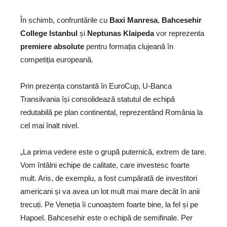
În schimb, confruntările cu
Baxi Manresa
,
Bahcesehir
College Istanbul
și
Neptunas Klaipeda
vor reprezenta
premiere absolute
pentru formația clujeană în
competiția europeană.
Prin prezența constantă în EuroCup, U-Banca
Transilvania își consolidează statutul de echipă
redutabilă pe plan continental, reprezentând România la
cel mai înalt nivel.
„La prima vedere este o grupă puternică, extrem de tare.
Vom întâlni echipe de calitate, care investesc foarte
mult. Aris, de exemplu, a fost cumpărată de investitori
americani și va avea un lot mult mai mare decât în anii
trecuți. Pe Veneția îi cunoaștem foarte bine, la fel și pe
Hapoel. Bahcesehir este o echipă de semifinale. Per