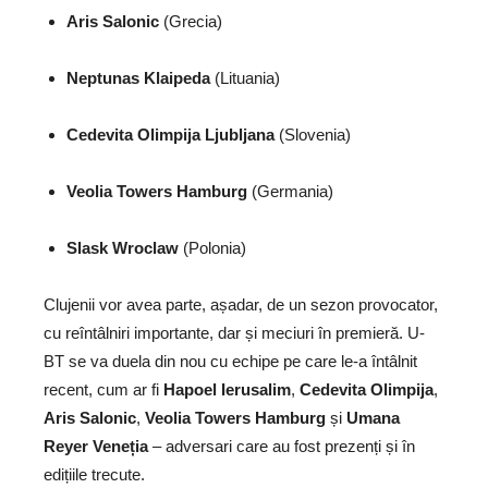
Aris Salonic
(Grecia)
Neptunas Klaipeda
(Lituania)
Cedevita Olimpija Ljubljana
(Slovenia)
Veolia Towers Hamburg
(Germania)
Slask Wroclaw
(Polonia)
Clujenii vor avea parte, așadar, de un sezon provocator,
cu reîntâlniri importante, dar și meciuri în premieră. U-
BT se va duela din nou cu echipe pe care le-a întâlnit
recent, cum ar fi
Hapoel Ierusalim
,
Cedevita Olimpija
,
Aris Salonic
,
Veolia Towers Hamburg
și
Umana
Reyer Veneția
– adversari care au fost prezenți și în
edițiile trecute.