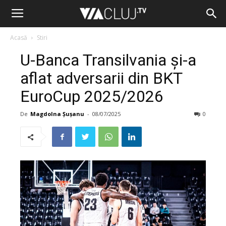
Acasă
Stiri
U-Banca Transilvania și-a
aflat adversarii din BKT
EuroCup 2025/2026
De
Magdolna Șușanu
-
08/07/2025
0