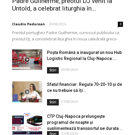
Padre Guilherme, preotul DJ venit la
Untold, a celebrat liturghia în...
Claudiu Padurean
-
09/08/2026
0
Preotul portughez Padre Guilherme, cunoscut publicului ca
preotul DJ, a concelebrat liturghia în noua catedrală greco-
catolică din Cluj, dedicată Martirilor și Mărturisitorilor
Credinței din...
Poșta Română a inaugurat un nou Hub
Logistic Regional la Cluj-Napoca:...
09/08/2026
Stiri
Sfatul financiar: Regula 70-20-10 și de
ce nu trebuie să îți...
07/08/2026
Stiri
CTP Cluj-Napoca prelungește
programul de noapte și
suplimentează transportul pe durata...
07/08/2026
Stiri