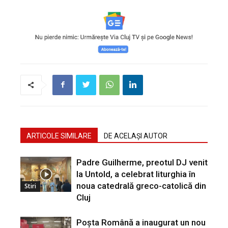
ARTICOLE SIMILARE
DE ACELAȘI AUTOR
Padre Guilherme, preotul DJ venit
la Untold, a celebrat liturghia în
noua catedrală greco-catolică din
Stiri
Cluj
Poșta Română a inaugurat un nou