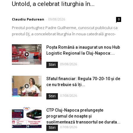
Untold, a celebrat liturghia în...
Claudiu Padurean
-
09/08/2026
0
Preotul portughez Padre Guilherme, cunoscut publicului ca
preotul DJ, a concelebrat liturghia în noua catedrală greco-
catolică din Cluj, dedicată Martirilor și Mărturisitorilor
Credinței din...
Poșta Română a inaugurat un nou Hub
Logistic Regional la Cluj-Napoca:...
09/08/2026
Stiri
Sfatul financiar: Regula 70-20-10 și de
ce nu trebuie să îți...
07/08/2026
Stiri
CTP Cluj-Napoca prelungește
programul de noapte și
suplimentează transportul pe durata...
07/08/2026
Stiri