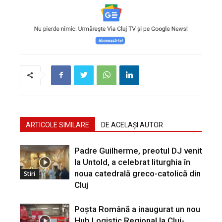
ARTICOLE SIMILARE
DE ACELAȘI AUTOR
Padre Guilherme, preotul DJ venit
la Untold, a celebrat liturghia în
noua catedrală greco-catolică din
Stiri
Cluj
Poșta Română a inaugurat un nou
Hub Logistic Regional la Cluj-