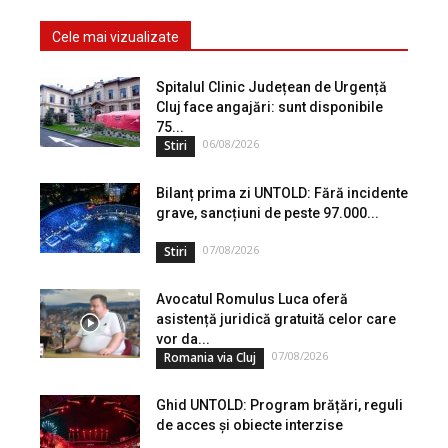
Cele mai vizualizate
Spitalul Clinic Județean de Urgență
Cluj face angajări: sunt disponibile
75...
06/08/2026
Stiri
Bilanț prima zi UNTOLD: Fără incidente
grave, sancțiuni de peste 97.000...
07/08/2026
Stiri
Avocatul Romulus Luca oferă
asistență juridică gratuită celor care
vor da...
07/08/2026
Romania via Cluj
Ghid UNTOLD: Program brățări, reguli
de acces și obiecte interzise