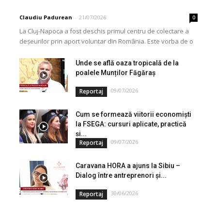
Claudiu Padurean
-
21/07/2026
0
La Cluj-Napoca a fost deschis primul centru de colectare a
deșeurilor prin aport voluntar din România. Este vorba de o
investiție cofinanțată de Uniunea...
Unde se află oaza tropicală de la
poalele Munților Făgăraș
09/07/2026
Reportaj
Cum se formează viitorii economiști
la FSEGA: cursuri aplicate, practică
și...
09/07/2026
Reportaj
Caravana HORA a ajuns la Sibiu –
Dialog între antreprenori și...
30/06/2026
Reportaj