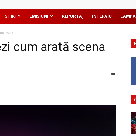
STIRI
EMISIUNI
REPORTAJ
INTERVIU
CAMPA
incipală
zi cum arată scena
0