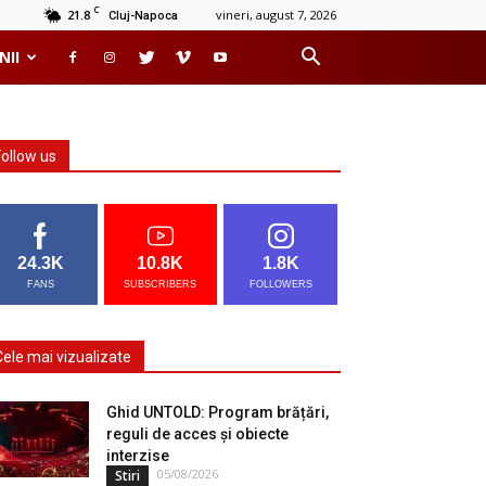
C
21.8
vineri, august 7, 2026
Cluj-Napoca
NII
Follow us
24.3K
10.8K
1.8K
FANS
SUBSCRIBERS
FOLLOWERS
Cele mai vizualizate
Ghid UNTOLD: Program brățări,
reguli de acces și obiecte
interzise
05/08/2026
Stiri