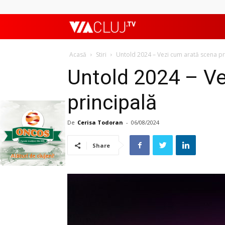
ViaClujTV
Acasă
Stiri
Untold 2024 – Vezi cum arată scena pr
Untold 2024 – Ve
principală
De
Cerisa Todoran
-
06/08/2024
Share