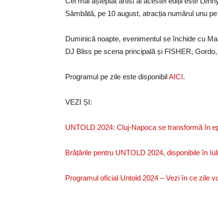
Cel mai așteptat artist al acestei ediții este Len
Sâmbătă, pe 10 august, atracția numărul unu p
Duminică noapte, evenimentul se închide cu Ma
DJ Bliss pe scena principală și FISHER, Gordo
Programul pe zile este disponibil
AICI
.
VEZI ȘI:
UNTOLD 2024: Cluj-Napoca se transformă în epic
Brățările pentru UNTOLD 2024, disponibile în Iul
Programul oficial Untold 2024 – Vezi în ce zile vor 