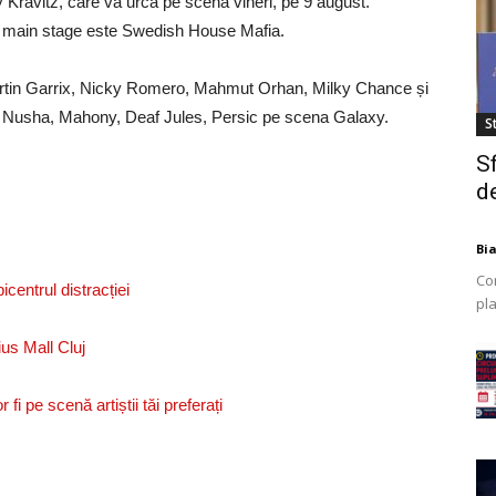
ny Kravitz, care va urca pe scenă vineri, pe 9 august.
e main stage este Swedish House Mafia.
rtin Garrix, Nicky Romero, Mahmut Orhan, Milky Chance și
, Nusha, Mahony, Deaf Jules, Persic pe scena Galaxy.
St
S
de
Bi
Co
entrul distracției
pla
mod
ius Mall Cluj
ex
fi pe scenă artiștii tăi preferați