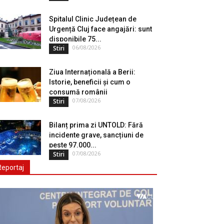
Spitalul Clinic Județean de
Urgență Cluj face angajări: sunt
disponibile 75...
06/08/2026
Stiri
Ziua Internațională a Berii:
Istorie, beneficii și cum o
consumă românii
07/08/2026
Stiri
Bilanț prima zi UNTOLD: Fără
incidente grave, sancțiuni de
peste 97.000...
07/08/2026
Stiri
Reportaj