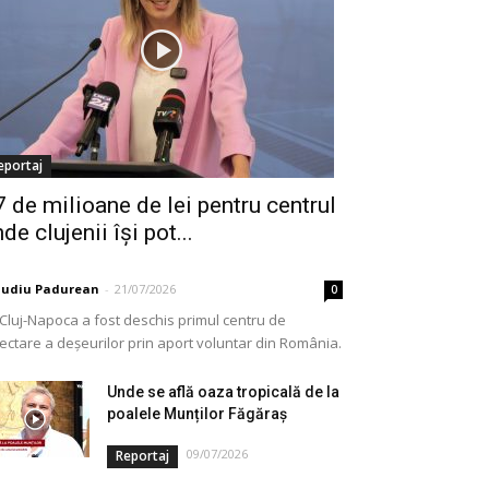
eportaj
7 de milioane de lei pentru centrul
de clujenii își pot...
audiu Padurean
-
21/07/2026
0
 Cluj-Napoca a fost deschis primul centru de
lectare a deșeurilor prin aport voluntar din România.
e vorba de o investiție cofinanțată de Uniunea...
Unde se află oaza tropicală de la
poalele Munților Făgăraș
09/07/2026
Reportaj