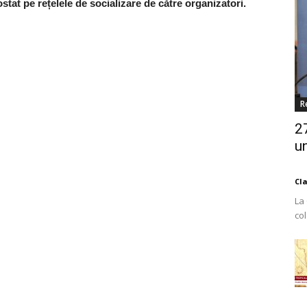
tat pe rețelele de socializare de către organizatori.
R
2
un
Cl
La
co
Est