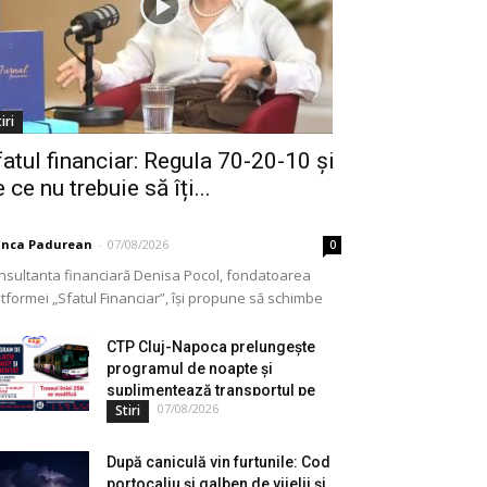
iri
fatul financiar: Regula 70-20-10 și
 ce nu trebuie să îți...
anca Padurean
-
07/08/2026
0
nsultanta financiară Denisa Pocol, fondatoarea
tformei „Sfatul Financiar”, își propune să schimbe
ul în care populația își gestionează veniturile. Cu o
periență de peste...
CTP Cluj-Napoca prelungește
programul de noapte și
suplimentează transportul pe
07/08/2026
Stiri
durata...
După caniculă vin furtunile: Cod
portocaliu și galben de vijelii și...