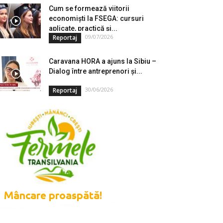
Cum se formează viitorii
economiști la FSEGA: cursuri
aplicate, practică și...
09/07/2026
Reportaj
Caravana HORA a ajuns la Sibiu –
Dialog între antreprenori și...
30/06/2026
Reportaj