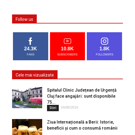
Follow us
24.3K
10.8K
1.8K
FANS
SUBSCRIBERS
FOLLOWERS
Cele mai vizualizate
Spitalul Clinic Județean de Urgență
Cluj face angajări: sunt disponibile
75...
06/08/2026
Stiri
Ziua Internațională a Berii: Istorie,
beneficii și cum o consumă românii