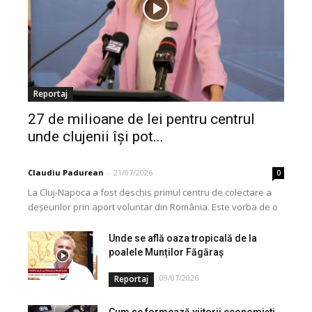
Reportaj
27 de milioane de lei pentru centrul
unde clujenii își pot...
Claudiu Padurean
-
21/07/2026
0
La Cluj-Napoca a fost deschis primul centru de colectare a
deșeurilor prin aport voluntar din România. Este vorba de o
investiție cofinanțată de Uniunea...
Unde se află oaza tropicală de la
poalele Munților Făgăraș
09/07/2026
Reportaj
Cum se formează viitorii economiști