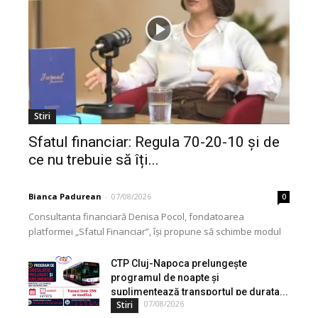
Stiri
Sfatul financiar: Regula 70-20-10 și de
ce nu trebuie să îți...
Bianca Padurean
-
07/08/2026
0
Consultanta financiară Denisa Pocol, fondatoarea
platformei „Sfatul Financiar”, își propune să schimbe modul
în care populația își gestionează veniturile. Cu o experiență
de peste...
CTP Cluj-Napoca prelungește
programul de noapte și
suplimentează transportul pe durata...
07/08/2026
Stiri