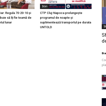
Stiri
ciar: Regula 70-20-10 și
CTP Cluj-Napoca prelungește
buie să îți fie teamă de
programul de noapte și
tul lunar
suplimentează transportul pe durata
St
UNTOLD
S
de
Bi
Co
pla
mod
ex