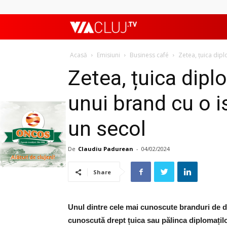
ViaClujTV
Acasă
Emisiuni
Business café
Zetea, țuica dipl
Zetea, țuica dipl
unui brand cu o i
un secol
De
Claudiu Padurean
-
04/02/2024
Share
Unul dintre cele mai cunoscute branduri de di
cunoscută drept țuica sau pălinca diplomațilo