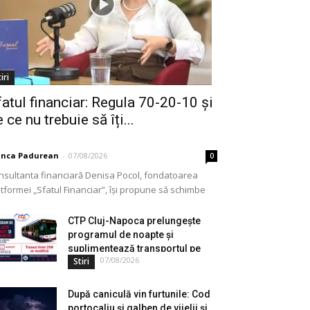
iri
fatul financiar: Regula 70-20-10 și
 ce nu trebuie să îți...
anca Padurean
-
07/08/2026
0
nsultanta financiară Denisa Pocol, fondatoarea
tformei „Sfatul Financiar”, își propune să schimbe
ul în care populația își gestionează veniturile. Cu o
periență de peste...
CTP Cluj-Napoca prelungește
programul de noapte și
suplimentează transportul pe
07/08/2026
Stiri
durata...
După caniculă vin furtunile: Cod
portocaliu și galben de vijelii și...