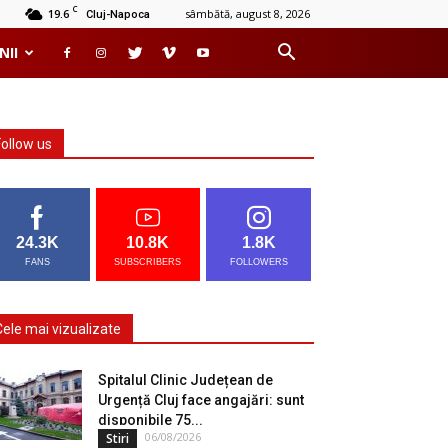
C
19.6
sâmbătă, august 8, 2026
Cluj-Napoca
NII
Follow us
24.3K
10.8K
1.8K
FANS
SUBSCRIBERS
FOLLOWERS
Cele mai vizualizate
Spitalul Clinic Județean de
Urgență Cluj face angajări: sunt
disponibile 75...
06/08/2026
Stiri