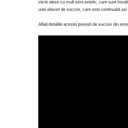
sticle alese cu mult simț estetic, care sunt însoț
unei afaceri de succes, care este continuată azi 
Aflați detaliile acestei povești de succes din e