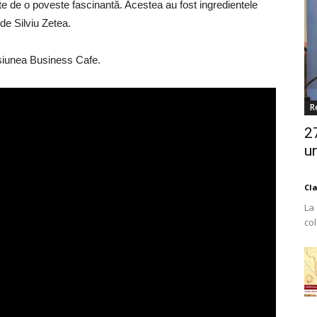
ite de o poveste fascinantă. Acestea au fost ingredientele
de Silviu Zetea.
misiunea Business Cafe.
R
2
un
Cl
La
co
Est