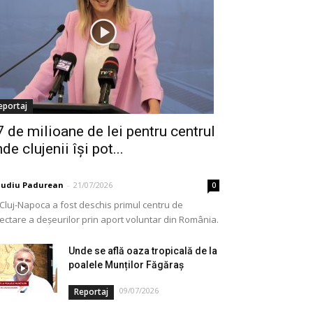
eportaj
7 de milioane de lei pentru centrul
de clujenii își pot...
audiu Padurean
-
21/07/2026
0
 Cluj-Napoca a fost deschis primul centru de
lectare a deșeurilor prin aport voluntar din România.
e vorba de o investiție cofinanțată de Uniunea...
Unde se află oaza tropicală de la
poalele Munților Făgăraș
09/07/2026
Reportaj