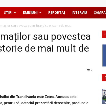
STIRI
EMISIUNI
REPORTAJ
INTERVIU
CAMPA
omaților sau povestea unui brand cu o istorie de mai...
omaților sau povestea
storie de mai mult de
0
stilat din Transilvania este Zetea. Aceasta este
r, pentru că, datorită prezentării deosebite, produsele