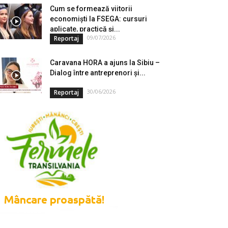
Cum se formează viitorii
economiști la FSEGA: cursuri
aplicate, practică și...
09/07/2026
Reportaj
Caravana HORA a ajuns la Sibiu –
Dialog între antreprenori și...
30/06/2026
Reportaj