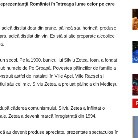
 reprezentanții României în întreaga lume celor pe care
adică distilat doar din prune, pălincă sau horincă, produse
rs, adică distilat din vin. Există și alte preparate alcoolice
a.
 secol. Pe la 1900, bunicul lui Silviu Zetea, Ioan, a fondat
 sub numele de Pe Groapă. Povestea pălinciilor de familie a
truit astfel de instalații în Viile Apei, Viile Racșei și
r fiul său cel mic, Silviu Zetea, a preluat pălincia din Medieșu
e după căderea comunismului. Silviu Zetea a înființat o
ale. Zetea a devenit marcă înregistrată din 1994.
țuică au devenit produse apreciate, prezentate spectaculos în