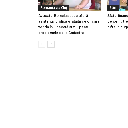
Romania via Cluj
Stiri
Avocatul Romulus Luca oferă
Sfatul finan
asistență juridică gratuită celor care
de ce nu tre
vor da în judecată statul pentru
cifre în buge
problemele de la Cadastru