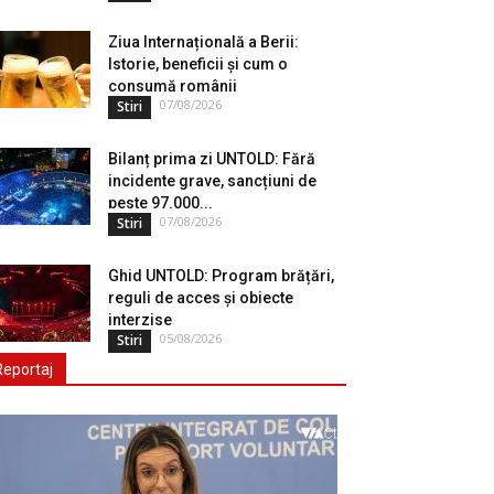
Ziua Internațională a Berii:
Istorie, beneficii și cum o
consumă românii
07/08/2026
Stiri
Bilanț prima zi UNTOLD: Fără
incidente grave, sancțiuni de
peste 97.000...
07/08/2026
Stiri
Ghid UNTOLD: Program brățări,
reguli de acces și obiecte
interzise
05/08/2026
Stiri
Reportaj