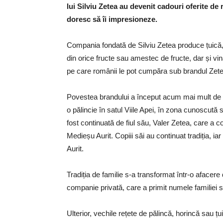
lui Silviu Zetea au devenit cadouri oferite de
doresc să îi impresioneze.
Compania fondată de Silviu Zetea produce țuică, 
din orice fructe sau amestec de fructe, dar și vina
pe care românii le pot cumpăra sub brandul Zete
Povestea brandului a început acum mai mult de un
o pălincie în satul Viile Apei, în zona cunoscută
fost continuată de fiul său, Valer Zetea, care a cons
Medieșu Aurit. Copiii săi au continuat tradiția, ia
Aurit.
Tradiția de familie s-a transformat într-o afacer
companie privată, care a primit numele familiei s
Ulterior, vechile rețete de pălincă, horincă sau 