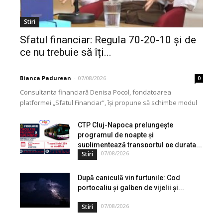
Stiri
Sfatul financiar: Regula 70-20-10 și de
ce nu trebuie să îți...
Bianca Padurean
-
07/08/2026
0
Consultanta financiară Denisa Pocol, fondatoarea
platformei „Sfatul Financiar”, își propune să schimbe modul
în care populația își gestionează veniturile. Cu o experiență
de peste...
CTP Cluj-Napoca prelungește
programul de noapte și
suplimentează transportul pe durata...
07/08/2026
Stiri
După caniculă vin furtunile: Cod
portocaliu și galben de vijelii și...
07/08/2026
Stiri