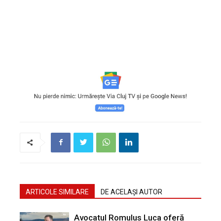
ARTICOLE SIMILARE
DE ACELAȘI AUTOR
Avocatul Romulus Luca oferă