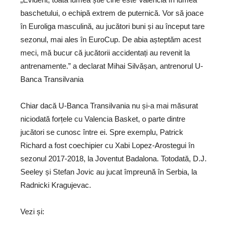
baschetului, o echipă extrem de puternică. Vor să joace
în Euroliga masculină, au jucători buni și au început tare
sezonul, mai ales în EuroCup. De abia așteptăm acest
meci, mă bucur că jucătorii accidentați au revenit la
antrenamente.” a declarat Mihai Silvășan, antrenorul U-
Banca Transilvania
Chiar dacă U-Banca Transilvania nu și-a mai măsurat
niciodată forțele cu Valencia Basket, o parte dintre
jucători se cunosc între ei. Spre exemplu, Patrick
Richard a fost coechipier cu Xabi Lopez-Arostegui în
sezonul 2017-2018, la Joventut Badalona. Totodată, D.J.
Seeley și Stefan Jovic au jucat împreună în Serbia, la
Radnicki Kragujevac.
Vezi și: