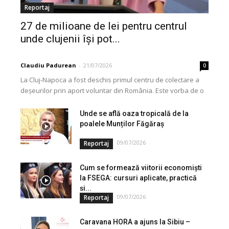
Reportaj
27 de milioane de lei pentru centrul
unde clujenii își pot...
Claudiu Padurean
-
21/07/2026
0
La Cluj-Napoca a fost deschis primul centru de colectare a
deșeurilor prin aport voluntar din România. Este vorba de o
investiție cofinanțată de Uniunea...
Unde se află oaza tropicală de la
poalele Munților Făgăraș
09/07/2026
Reportaj
Cum se formează viitorii economiști
la FSEGA: cursuri aplicate, practică
și...
09/07/2026
Reportaj
Caravana HORA a ajuns la Sibiu –