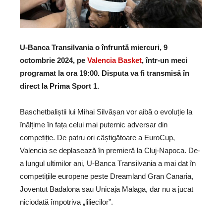
U-Banca Transilvania o înfruntă miercuri, 9
octombrie 2024, pe
Valencia Basket
, într-un meci
programat la ora 19
:00. Di
sputa va fi transmisă în
direct la Prima Sport 1.
Baschetbaliștii lui Mihai Silvășan vor aibă o evoluție la
înălțime în fața celui mai puternic adversar din
competiție. De patru ori câștigătoare a EuroCup,
Valencia se deplasează în premieră la Cluj-Napoca. De-
a lungul ultimilor ani, U-Banca Transilvania a mai dat în
competițiile europene peste Dreamland Gran Canaria,
Joventut Badalona sau Unicaja Malaga, dar nu a jucat
niciodată împotriva „liliecilor
”.