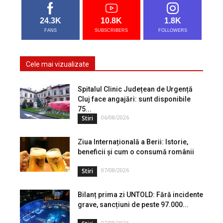
24.3K
10.8K
1.8K
FANS
SUBSCRIBERS
FOLLOWERS
Cele mai vizualizate
Spitalul Clinic Județean de Urgență
Cluj face angajări: sunt disponibile
75...
06/08/2026
Stiri
Ziua Internațională a Berii: Istorie,
beneficii și cum o consumă românii
07/08/2026
Stiri
Bilanț prima zi UNTOLD: Fără incidente
grave, sancțiuni de peste 97.000...
07/08/2026