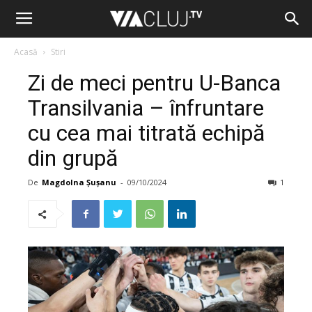
Acasă
Stiri
Zi de meci pentru U-Banca
Transilvania – înfruntare
cu cea mai titrată echipă
din grupă
De
Magdolna Șușanu
-
09/10/2024
1