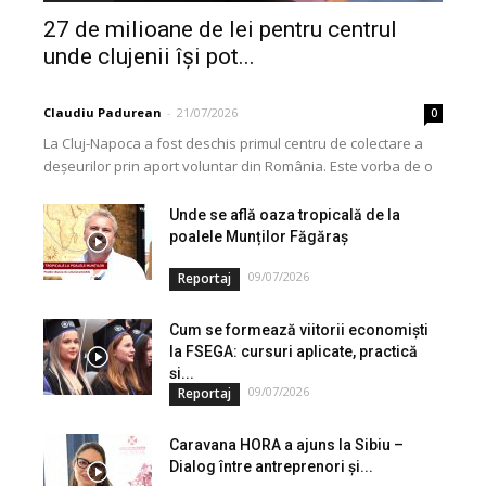
27 de milioane de lei pentru centrul
unde clujenii își pot...
Claudiu Padurean
-
21/07/2026
0
La Cluj-Napoca a fost deschis primul centru de colectare a
deșeurilor prin aport voluntar din România. Este vorba de o
investiție cofinanțată de Uniunea...
Unde se află oaza tropicală de la
poalele Munților Făgăraș
09/07/2026
Reportaj
Cum se formează viitorii economiști
la FSEGA: cursuri aplicate, practică
și...
09/07/2026
Reportaj
Caravana HORA a ajuns la Sibiu –
Dialog între antreprenori și...