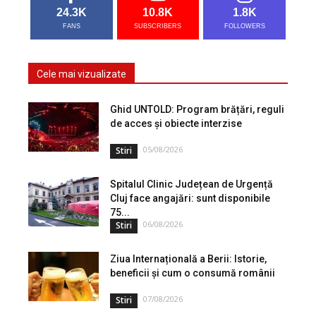
24.3K
10.8K
1.8K
FANS
SUBSCRIBERS
FOLLOWERS
Cele mai vizualizate
Ghid UNTOLD: Program brățări, reguli
de acces și obiecte interzise
05/08/2026
Stiri
Spitalul Clinic Județean de Urgență
Cluj face angajări: sunt disponibile
75...
06/08/2026
Stiri
Ziua Internațională a Berii: Istorie,
beneficii și cum o consumă românii
07/08/2026
Stiri