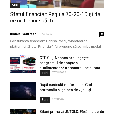
Stiri
Sfatul financiar: Regula 70-20-10 și de
ce nu trebuie să îți...
Bianca Padurean
-
07/08/2026
0
Consultanta financiară Denisa Pocol, fondatoarea
platformei „Sfatul Financiar”, își propune să schimbe modul
în care populația își gestionează veniturile. Cu o experiență
de peste...
CTP Cluj-Napoca prelungește
programul de noapte și
suplimentează transportul pe durata...
07/08/2026
Stiri
După caniculă vin furtunile: Cod
portocaliu și galben de vijelii și...
07/08/2026
Stiri
Bilanț prima zi UNTOLD: Fără incidente