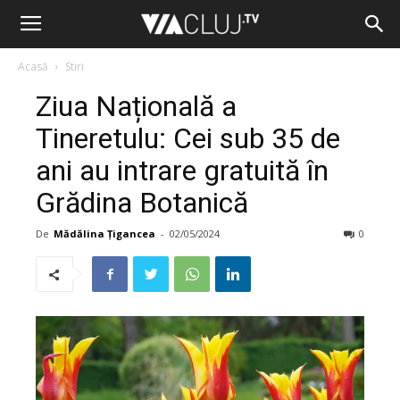
Acasă
Stiri
Ziua Națională a
Tineretulu: Cei sub 35 de
ani au intrare gratuită în
Grădina Botanică
De
Mădălina Țigancea
-
02/05/2024
0