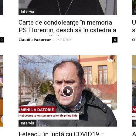
Interviu
Carte de condoleanțe în memoria
U
.
PS Florentin, deschisă în catedrala
s
greco-catolică...
Claudiu Padurean
-
13/01/2021
C
0
0
Interviu
Feleacu, în luptă cu COVID19 –
A