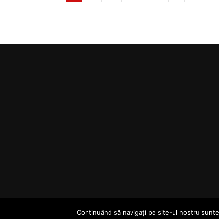
Continuând să navigați pe site-ul nostru sunteț
© ViaCluj.TV 2025