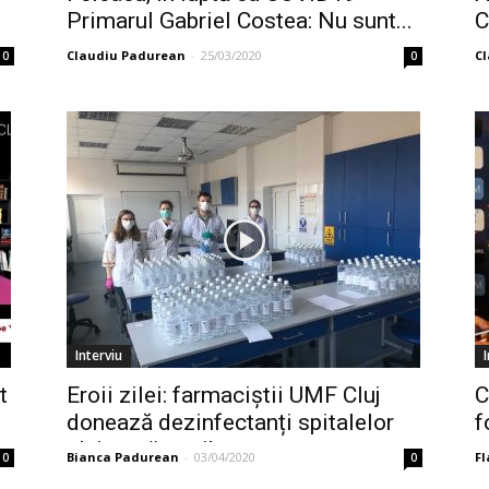
Primarul Gabriel Costea: Nu sunt...
C
r
Claudiu Padurean
-
25/03/2020
C
0
0
Interviu
t
Eroii zilei: farmaciștii UMF Cluj
C
donează dezinfectanți spitalelor
f
clujene #vestibune
Bianca Padurean
-
03/04/2020
Fl
0
0