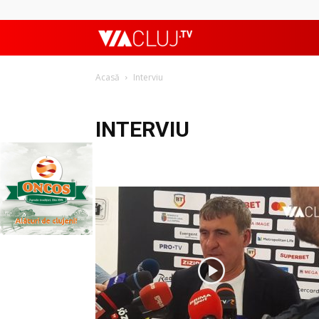
ViaClujTV
Acasă
Interviu
INTERVIU