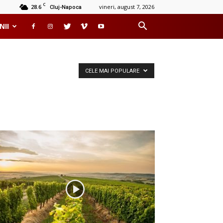
C
28.6
vineri, august 7, 2026
Cluj-Napoca
NII
CELE MAI POPULARE