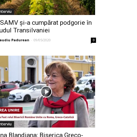
Interviu
SAMV și-a cumpărat podgorie în
udul Transilvaniei
laudiu Padurean
-
09/05/2020
0
Interviu
na Blandiana: Biserica Greco-