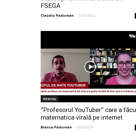
FSEGA
Claudiu Padurean
-
31/01/2022
Interviu
”Profesorul YouTuber” care a făcu
matematica virală pe internet
Bianca Padurean
-
13/05/2020