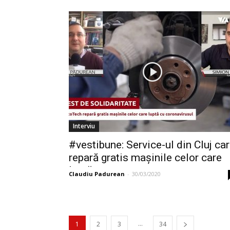
Interviu
#vestibune: Service-ul din Cluj ca
repară gratis mașinile celor care
luptă...
Claudiu Padurean
-
30/03/2020
...
1
2
3
34