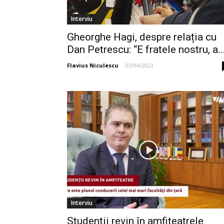
Interviu
Gheorghe Hagi, despre relația cu
Dan Petrescu: “E fratele nostru, a..
Flavius Niculescu
-
03/06/2023
Interviu
Studenții revin în amfiteatrele