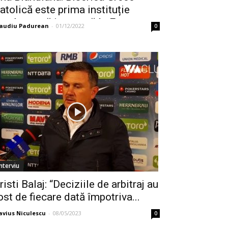
atolică este prima instituție
omânească integrată în Europa
laudiu Padurean
-
01/12/2022
0
Interviu
risti Balaj: “Deciziile de arbitraj au
ost de fiecare dată împotriva...
avius Niculescu
-
08/05/2023
0