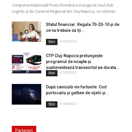
Compania Națională Poșta Română a inaugurat noul Hub
Logistic și de Curierat Regional din Cluj-Napoca, un obiectiv
modernizat printr-o investiție de aproximativ 3 milioane...
Sfatul financiar: Regula 70-20-10 și de
ce nu trebuie să îți...
07/08/2026
Stiri
CTP Cluj-Napoca prelungește
programul de noapte și
suplimentează transportul pe durata...
07/08/2026
Stiri
După caniculă vin furtunile: Cod
portocaliu și galben de vijelii și...
07/08/2026
Stiri
Parteneri