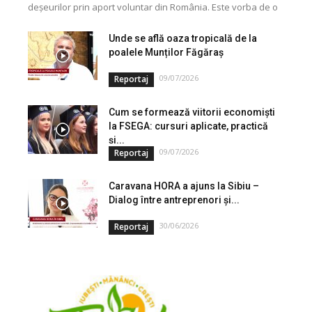
deșeurilor prin aport voluntar din România. Este vorba de o
investiție cofinanțată de Uniunea...
Unde se află oaza tropicală de la
poalele Munților Făgăraș
09/07/2026
Reportaj
Cum se formează viitorii economiști
la FSEGA: cursuri aplicate, practică
și...
09/07/2026
Reportaj
Caravana HORA a ajuns la Sibiu –
Dialog între antreprenori și...
30/06/2026
Reportaj