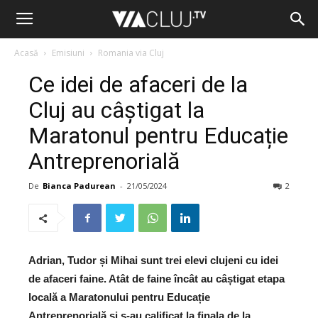
Acasă
Emisiuni
Romania via Cluj
Ce idei de afaceri de la
Cluj au câștigat la
Maratonul pentru Educație
Antreprenorială
De
Bianca Padurean
-
21/05/2024
2
Adrian, Tudor și Mihai sunt trei elevi clujeni cu idei
de afaceri faine. Atât de faine încât au câștigat etapa
locală a Maratonului pentru Educație
Antreprenorială și s-au calificat la finala de la