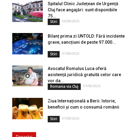
Spitalul Clinic Județean de Urgență
Cluj face angajări: sunt disponibile
75...
06/08/2026
Stiri
Bilanț prima zi UNTOLD: Fără incidente
grave, sancțiuni de peste 97.000...
07/08/2026
Stiri
Avocatul Romulus Luca oferă
asistență juridică gratuită celor care
vor da...
07/08/2026
Romania via Cluj
Ziua Internațională a Berii: Istorie,
beneficii și cum o consumă românii
07/08/2026
Stiri
Reportaj