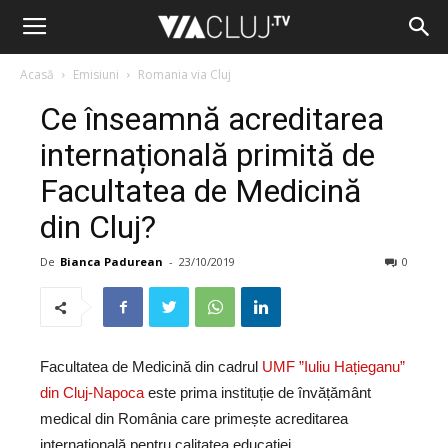
Acasă
Emisiuni
Romania via Cluj
Ce înseamnă acreditarea
internațională primită de
Facultatea de Medicină
din Cluj?
De
Bianca Padurean
-
23/10/2019
0
Facultatea de Medicină din cadrul
UMF ”Iuliu Hațieganu”
din Cluj-Napoca
este prima instituție de învățământ
medical din România care primește acreditarea
internațională pentru calitatea educației.