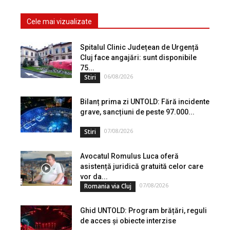
Cele mai vizualizate
Spitalul Clinic Județean de Urgență
Cluj face angajări: sunt disponibile
75...
06/08/2026
Stiri
Bilanț prima zi UNTOLD: Fără incidente
grave, sancțiuni de peste 97.000...
07/08/2026
Stiri
Avocatul Romulus Luca oferă
asistență juridică gratuită celor care
vor da...
07/08/2026
Romania via Cluj
Ghid UNTOLD: Program brățări, reguli
de acces și obiecte interzise