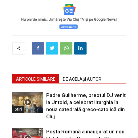
ARTICOLE SIMILARE
DE ACELAȘI AUTOR
Padre Guilherme, preotul DJ venit
la Untold, a celebrat liturghia în
noua catedrală greco-catolică din
Stiri
Cluj
Poșta Română a inaugurat un nou