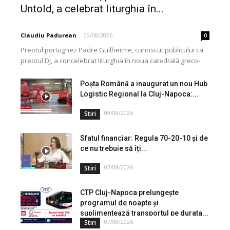
Untold, a celebrat liturghia în...
Claudiu Padurean
-
09/08/2026
0
Preotul portughez Padre Guilherme, cunoscut publicului ca
preotul DJ, a concelebrat liturghia în noua catedrală greco-
catolică din Cluj, dedicată Martirilor și Mărturisitorilor
Credinței din...
Poșta Română a inaugurat un nou Hub
Logistic Regional la Cluj-Napoca:...
09/08/2026
Stiri
Sfatul financiar: Regula 70-20-10 și de
ce nu trebuie să îți...
07/08/2026
Stiri
CTP Cluj-Napoca prelungește
programul de noapte și
suplimentează transportul pe durata...
07/08/2026
Stiri