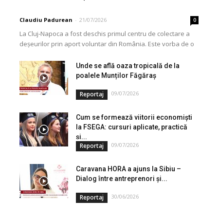
Claudiu Padurean
-
21/07/2026
0
La Cluj-Napoca a fost deschis primul centru de colectare a
deșeurilor prin aport voluntar din România. Este vorba de o
investiție cofinanțată de Uniunea...
Unde se află oaza tropicală de la
poalele Munților Făgăraș
09/07/2026
Reportaj
Cum se formează viitorii economiști
la FSEGA: cursuri aplicate, practică
și...
09/07/2026
Reportaj
Caravana HORA a ajuns la Sibiu –
Dialog între antreprenori și...
30/06/2026
Reportaj