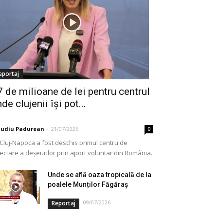
eportaj
7 de milioane de lei pentru centrul
de clujenii își pot...
audiu Padurean
-
21/07/2026
0
 Cluj-Napoca a fost deschis primul centru de
lectare a deșeurilor prin aport voluntar din România.
e vorba de o investiție cofinanțată de Uniunea...
Unde se află oaza tropicală de la
poalele Munților Făgăraș
09/07/2026
Reportaj