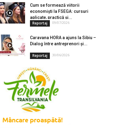
Cum se formează viitorii
economiști la FSEGA: cursuri
aplicate, practică și...
09/07/2026
Reportaj
Caravana HORA a ajuns la Sibiu –
Dialog între antreprenori și...
30/06/2026
Reportaj