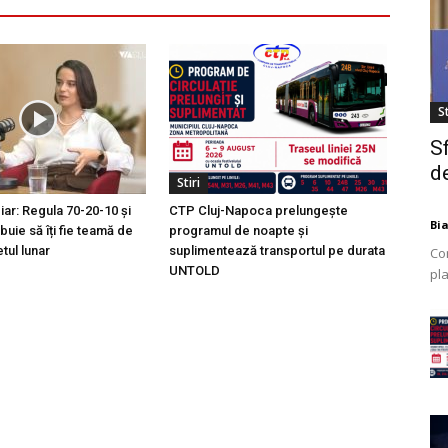
St
S
de
Stiri
ciar: Regula 70-20-10 și
CTP Cluj-Napoca prelungește
Bi
buie să îți fie teamă de
programul de noapte și
tul lunar
suplimentează transportul pe durata
Co
UNTOLD
pla
mod
ex