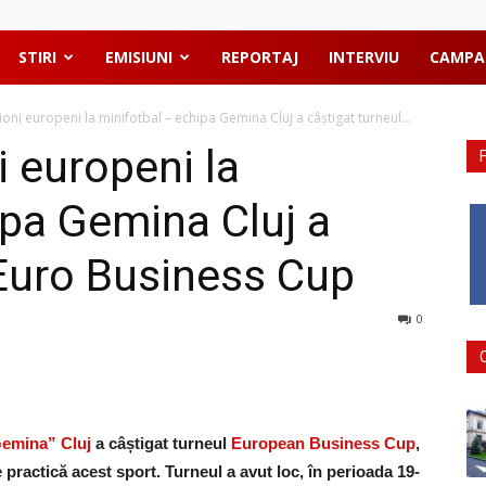
STIRI
EMISIUNI
REPORTAJ
INTERVIU
CAMPA
ioni europeni la minifotbal – echipa Gemina Cluj a câștigat turneul...
i europeni la
ipa Gemina Cluj a
 Euro Business Cup
0
emina” Cluj
a câștigat turneul
European Business Cup
,
 practică acest sport. Turneul a avut loc, în perioada 19-