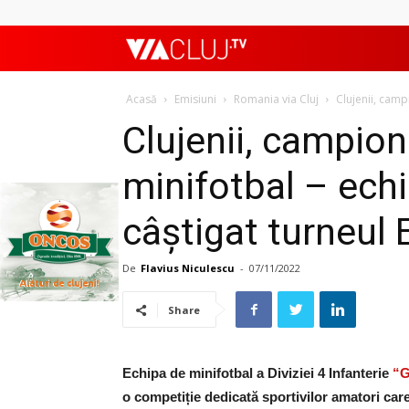
ViaClujTV
Acasă
Emisiuni
Romania via Cluj
Clujenii, camp
Clujenii, campion
minifotbal – ech
câștigat turneul
De
Flavius Niculescu
-
07/11/2022
Share
Echipa de minifotbal a Diviziei 4 Infanterie
“G
o competiție dedicată sportivilor amatori care