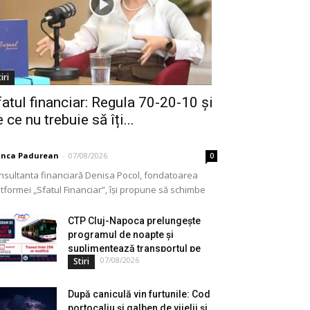
iri
fatul financiar: Regula 70-20-10 și
 ce nu trebuie să îți...
anca Padurean
-
07/08/2026
0
nsultanta financiară Denisa Pocol, fondatoarea
tformei „Sfatul Financiar”, își propune să schimbe
ul în care populația își gestionează veniturile. Cu o
periență de peste...
CTP Cluj-Napoca prelungește
programul de noapte și
suplimentează transportul pe
07/08/2026
Stiri
durata...
După caniculă vin furtunile: Cod
portocaliu și galben de vijelii și...