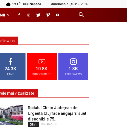
C
19.1
duminică, august 9, 2026
Cluj-Napoca
NII
Follow us
24.3K
10.8K
1.8K
FANS
SUBSCRIBERS
FOLLOWERS
Cele mai vizualizate
Spitalul Clinic Județean de
Urgență Cluj face angajări: sunt
disponibile 75...
06/08/2026
Stiri