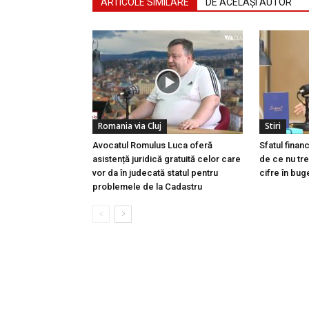
ARTICOLE SIMILARE
DE ACELAȘI AUTOR
Romania via Cluj
Stiri
Avocatul Romulus Luca oferă
Sfatul finan
asistență juridică gratuită celor care
de ce nu tre
vor da în judecată statul pentru
cifre în buge
problemele de la Cadastru