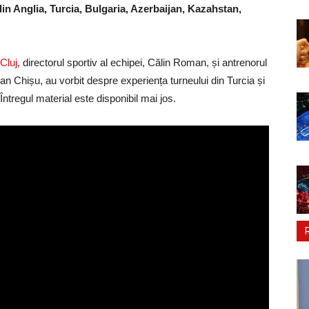
din Anglia, Turcia, Bulgaria, Azerbaijan, Kazahstan,
Cluj
, directorul sportiv al echipei, Călin Roman, și antrenorul
an Chișu, au vorbit despre experiența turneului din Turcia și
Întregul material este disponibil mai jos.