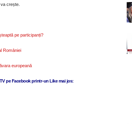
i va crește.
șteaptă pe participanți?
 al României
imăvara europeană
j TV pe Facebook printr-un Like mai jos: