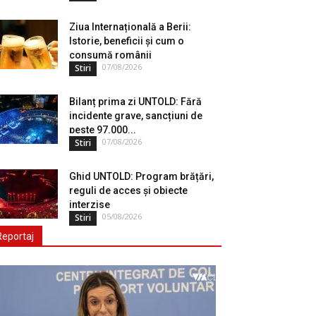
Ziua Internațională a Berii:
Istorie, beneficii și cum o
consumă românii
07/08/2026
Stiri
Bilanț prima zi UNTOLD: Fără
incidente grave, sancțiuni de
peste 97.000...
07/08/2026
Stiri
Ghid UNTOLD: Program brățări,
reguli de acces și obiecte
interzise
05/08/2026
Stiri
Reportaj