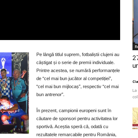
R
Pe lângă titlul suprem, fotbaliștii clujeni au
2
câștigat și o serie de premii individuale.
un
Printre acestea, se numără performanțele
de “cel mai bun jucător al competiției”,
Cl
“cel mai bun mijlocaș”, respectiv “cel mai
La
bun antrenor”.
co
Est
În prezent, campionii europeni sunt în
căutare de sponsori pentru activitatea lor
sportivă. Aceștia speră că, odată cu
rezultatele remarcabile pentru România,