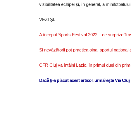
vizibilitatea echipei și, în general, a minifotbalulu
VEZI ȘI:
A început Sports Festival 2022 – ce surprize îi a
Și nevăzătorii pot practica oina, sportul național
CFR Cluj va întâlni Lazio, în primul duel din pr
Dacă ţi-a plăcut acest articol, urmăreşte Via Clu