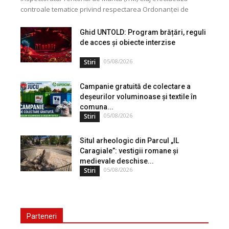
controale tematice privind respectarea Ordonanței de
Urgență nr. 99/2000. Acțiunea vizează modul în care
angajatorii aplică măsurile...
Ghid UNTOLD: Program brățări, reguli
de acces și obiecte interzise
05/08/2026
Stiri
Campanie gratuită de colectare a
deșeurilor voluminoase și textile în
comuna...
05/08/2026
Stiri
Situl arheologic din Parcul „IL
Caragiale”: vestigii romane și
medievale deschise...
05/08/2026
Stiri
Parteneri