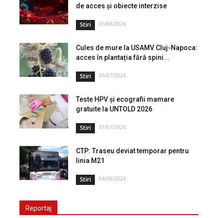
de acces și obiecte interzise
05/08/2026
Stiri
Cules de mure la USAMV Cluj-Napoca:
acces în plantația fără spini...
30/07/2026
Stiri
Teste HPV și ecografii mamare
gratuite la UNTOLD 2026
31/07/2026
Stiri
CTP: Traseu deviat temporar pentru
linia M21
04/08/2026
Stiri
Reportaj