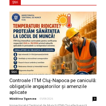
Știri
Stiri
Controale ITM Cluj-Napoca pe caniculă:
obligațiile angajatorilor și amenzile
aplicate
Mădălina Țigancea
-
05/08/2026
0
Inspectoratul Teritorial de Muncă (ITM) Cluj efectuează