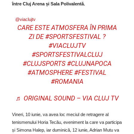
între Cluj Arena și Sala Polivalentă.
@viaclujtv
CARE ESTE ATMOSFERA ÎN PRIMA
ZI DE
#SPORTSFESTIVAL
?
#VIACLUJTV
#SPORTSFESTIVALCLUJ
#CLUJSPORTS
#CLUJNAPOCA
#ATMOSPHERE
#FESTIVAL
#ROMANIA
♬ ORIGINAL SOUND – VIA CLUJ TV
Vineri, 10 iunie, va avea loc meciul de retragere al
tenismenului Horia Tecău, eveniment la care va participa
și Simona Halep, iar duminică, 12 iunie, Adrian Mutu va