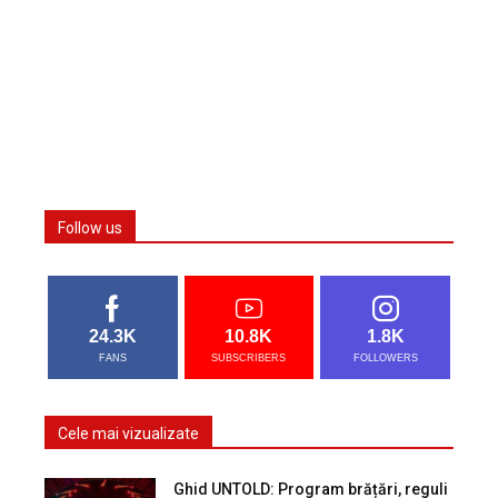
Follow us
24.3K
10.8K
1.8K
FANS
SUBSCRIBERS
FOLLOWERS
Cele mai vizualizate
Ghid UNTOLD: Program brățări, reguli