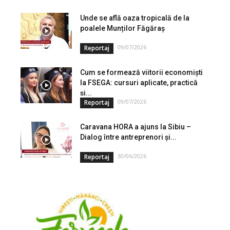
investiție cofinanțată de Uniunea...
Unde se află oaza tropicală de la
poalele Munților Făgăraș
09/07/2026
Reportaj
Cum se formează viitorii economiști
la FSEGA: cursuri aplicate, practică
și...
09/07/2026
Reportaj
Caravana HORA a ajuns la Sibiu –
Dialog între antreprenori și...
30/06/2026
Reportaj