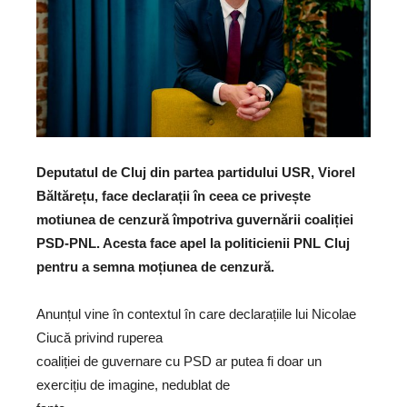
Deputatul de Cluj din partea partidului USR, Viorel
Băltărețu, face declarații în ceea ce privește
motiunea de cenzură împotriva guvernării coaliției
PSD-PNL. Acesta face apel la politicienii PNL Cluj
pentru a semna moțiunea de cenzură.
Anunțul vine în contextul în care declarațiile lui Nicolae
Ciucă privind ruperea
coaliției de guvernare cu PSD ar putea fi doar un
exercițiu de imagine, nedublat de