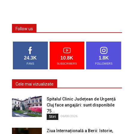
Follow us
24.3K
10.8K
1.8K
FANS
SUBSCRIBERS
FOLLOWERS
Cele mai vizualizate
Spitalul Clinic Județean de Urgență
Cluj face angajări: sunt disponibile
75...
06/08/2026
Stiri
Ziua Internațională a Berii: Istorie,