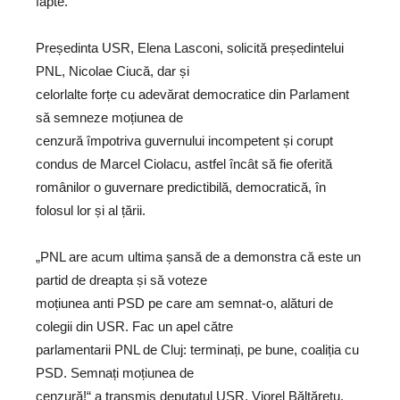
fapte.
Președinta USR, Elena Lasconi, solicită președintelui
PNL, Nicolae Ciucă, dar și
celorlalte forțe cu adevărat democratice din Parlament
să semneze moțiunea de
cenzură împotriva guvernului incompetent și corupt
condus de Marcel Ciolacu, astfel încât să fie oferită
românilor o guvernare predictibilă, democratică, în
folosul lor și al țării.
„PNL are acum ultima șansă de a demonstra că este un
partid de dreapta și să voteze
moțiunea anti PSD pe care am semnat-o, alături de
colegii din USR. Fac un apel către
parlamentarii PNL de Cluj: terminați, pe bune, coaliția cu
PSD. Semnați moțiunea de
cenzură!“ a transmis deputatul USR, Viorel Băltărețu.