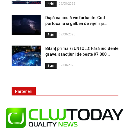
07/08/2026
Stiri
După caniculă vin furtunile: Cod
portocaliu și galben de vijelii și...
07/08/2026
Stiri
Bilanț prima zi UNTOLD: Fără incidente
grave, sancțiuni de peste 97.000...
07/08/2026
Stiri
Parteneri