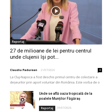
Reportaj
27 de milioane de lei pentru centrul
unde clujenii își pot...
Claudiu Padurean
-
21/07/2026
0
La Cluj-Napoca a fost deschis primul centru de colectare a
deșeurilor prin aport voluntar din România. Este vorba de o
investiție cofinanțată de Uniunea...
Unde se află oaza tropicală de la
poalele Munților Făgăraș
09/07/2026
Reportaj