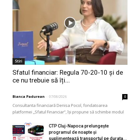
Stiri
Sfatul financiar: Regula 70-20-10 și de
ce nu trebuie să îți...
Bianca Padurean
-
07/08/2026
0
Consultanta financiară Denisa Pocol, fondatoarea
platformei „Sfatul Financiar”, își propune să schimbe modul
în care populația își gestionează veniturile. Cu o experiență
de peste...
CTP Cluj-Napoca prelungește
programul de noapte și
suplimentează transportul pe durata...