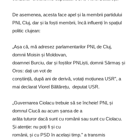
De asemenea, acesta face apel și la membrii partidului
PNL Cluj, dar și la foști membrii, încă influenți în spațiul
politic clujean:
„Așa că, mă adresez parlamentarilor PNL de Cluj,
domnii Moisin și Moldovan,
doamnei Burciu, dar și foștilor PNLiști, domnii Sărmaș și
Oros: dați un vot de
conștiință, după ani de derivă, votați moțiunea USR”, a
mai declarat Viorel Băltărețu, deputat USR.
„Guvernarea Ciolacu trebuie să se încheie! PNL și
domnul Ciucă au acum șansa de a
arăta tuturor dacă sunt cu românii sau sunt cu Ciolacu.
Și atenție: nu poți fi și cu
românii, și cu PSD în același timp.” a transmis