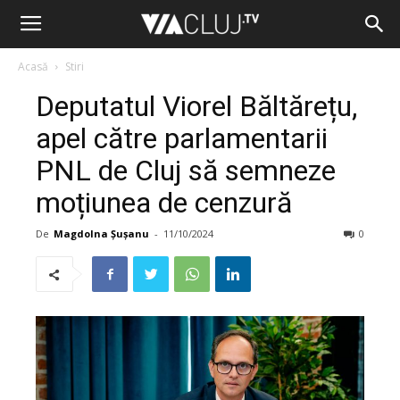
Acasă
Stiri
Deputatul Viorel Băltărețu,
apel către parlamentarii
PNL de Cluj să semneze
moțiunea de cenzură
De
Magdolna Șușanu
-
11/10/2024
0