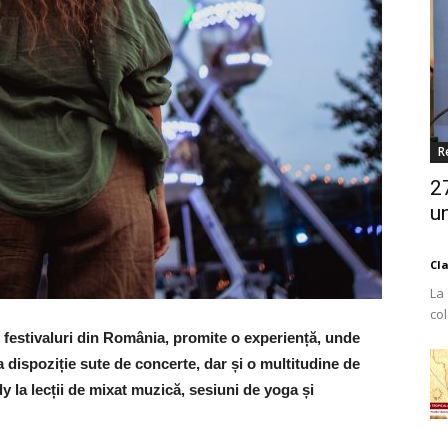
R
2
un
Cl
La
co
Est
e festivaluri din România, promite o experiență, unde
la dispoziție sute de concerte, dar și o multitudine de
y la lecții de mixat muzică, sesiuni de yoga și