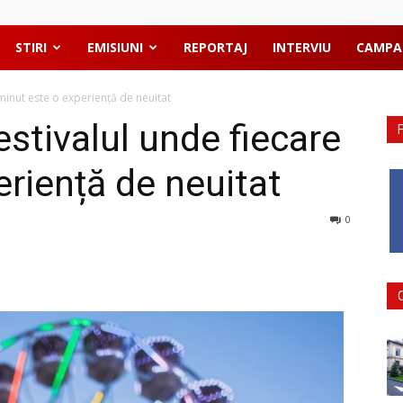
STIRI
EMISIUNI
REPORTAJ
INTERVIU
CAMPA
e minut este o experiență de neuitat
estivalul unde fiecare
riență de neuitat
0