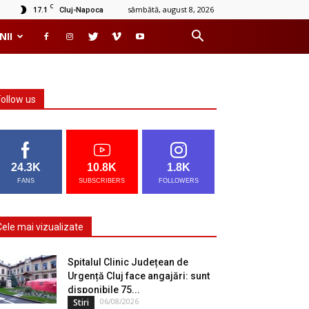
C
17.1
sâmbătă, august 8, 2026
Cluj-Napoca
NII
Follow us
24.3K
10.8K
1.8K
FANS
SUBSCRIBERS
FOLLOWERS
Cele mai vizualizate
Spitalul Clinic Județean de
Urgență Cluj face angajări: sunt
disponibile 75...
06/08/2026
Stiri