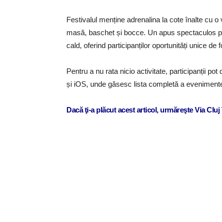
Festivalul menține adrenalina la cote înalte cu o va
masă, baschet și bocce. Un apus spectaculos po
cald, oferind participanților oportunități unice de f
Pentru a nu rata nicio activitate, participanții po
și iOS, unde găsesc lista completă a evenimentelo
Dacă ţi-a plăcut acest articol, urmăreşte Via Clu