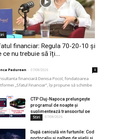
iri
fatul financiar: Regula 70-20-10 și
 ce nu trebuie să îți...
anca Padurean
-
07/08/2026
0
nsultanta financiară Denisa Pocol, fondatoarea
tformei „Sfatul Financiar”, își propune să schimbe
ul în care populația își gestionează veniturile. Cu o
periență de peste...
CTP Cluj-Napoca prelungește
programul de noapte și
suplimentează transportul pe
07/08/2026
Stiri
durata...
După caniculă vin furtunile: Cod
portocaliu și galben de vijelii și...