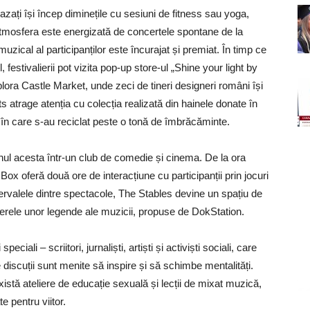
azați își încep diminețile cu sesiuni de fitness sau yoga,
Atmosfera este energizată de concertele spontane de la
zical al participanților este încurajat și premiat. În timp ce
 festivalierii pot vizita pop-up store-ul „Shine your light by
plora Castle Market, unde zeci de tineri designeri români își
ts atrage atenția cu colecția realizată din hainele donate în
, în care s-au reciclat peste o tonă de îmbrăcăminte.
anul acesta într-un club de comedie și cinema. De la ora
ox oferă două ore de interacțiune cu participanții prin jocuri
tervalele dintre spectacole, The Stables devine un spațiu de
erele unor legende ale muzicii, propuse de DokStation.
iali – scriitori, jurnaliști, artiști și activiști sociali, care
iscuții sunt menite să inspire și să schimbe mentalități.
istă ateliere de educație sexuală și lecții de mixat muzică,
te pentru viitor.