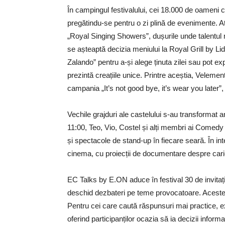
În campingul festivalului, cei 18.000 de oameni c
pregătindu-se pentru o zi plină de evenimente. 
„Royal Singing Showers”, dușurile unde talentul mu
se așteaptă decizia meniului la Royal Grill by Lidl,
Zalando” pentru a-și alege ținuta zilei sau pot ex
prezintă creațiile unice. Printre aceștia, Velemen
campania „It’s not good bye, it’s wear you later”
Vechile grajduri ale castelului s-au transformat 
11:00, Teo, Vio, Costel și alți membri ai Comedy B
și spectacole de stand-up în fiecare seară. În in
cinema, cu proiecții de documentare despre cari
EC Talks by E.ON aduce în festival 30 de invitați spec
deschid dezbateri pe teme provocatoare. Aceste d
Pentru cei care caută răspunsuri mai practice, ex
oferind participanților ocazia să ia decizii informa