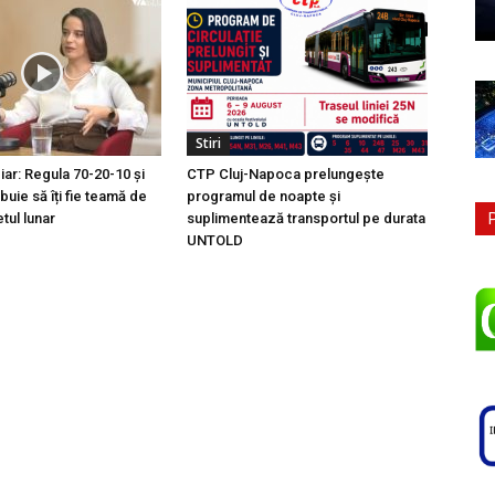
Stiri
ciar: Regula 70-20-10 și
CTP Cluj-Napoca prelungește
buie să îți fie teamă de
programul de noapte și
tul lunar
suplimentează transportul pe durata
UNTOLD