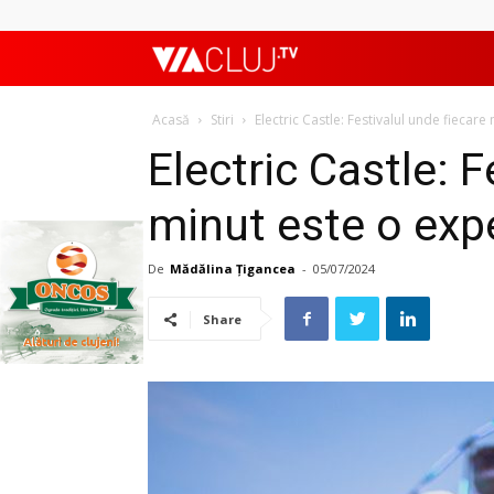
ViaClujTV
Acasă
Stiri
Electric Castle: Festivalul unde fiecar
Electric Castle: F
minut este o expe
De
Mădălina Țigancea
-
05/07/2024
Share