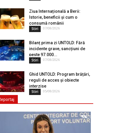
Ziua Internațională a Berii:
Istorie, beneficii și cum o
consumă românii
07/08/2026
Stiri
Bilanț prima zi UNTOLD: Fără
incidente grave, sancțiuni de
peste 97.000...
07/08/2026
Stiri
Ghid UNTOLD: Program brățări,
reguli de acces și obiecte
interzise
05/08/2026
Stiri
Reportaj