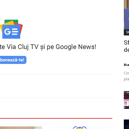
St
S
de
Bi
Co
pla
mod
ex