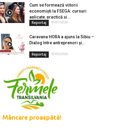
Cum se formează viitorii
economiști la FSEGA: cursuri
aplicate, practică și...
09/07/2026
Reportaj
Caravana HORA a ajuns la Sibiu –
Dialog între antreprenori și...
30/06/2026
Reportaj