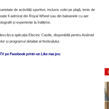
rietate de activități sportive, inclusiv volei pe plajă, tenis de
ate fi admirat din Royal Wheel sau din baloanele cu aer
otografii și experiențe la înălțime.
t descărca aplicația Electric Castle, disponibilă pentru Android
r și programul detaliat al festivalului.
j TV pe Facebook printr-un Like mai jos:
Ș