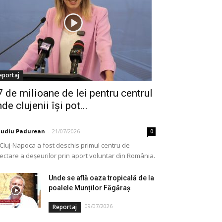
eportaj
7 de milioane de lei pentru centrul
de clujenii își pot...
audiu Padurean
-
21/07/2026
0
 Cluj-Napoca a fost deschis primul centru de
lectare a deșeurilor prin aport voluntar din România.
e vorba de o investiție cofinanțată de Uniunea...
Unde se află oaza tropicală de la
poalele Munților Făgăraș
09/07/2026
Reportaj