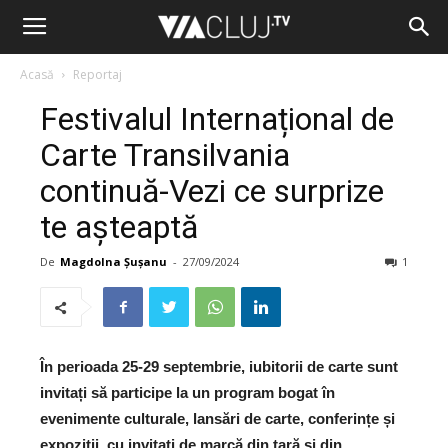
Acasă
Reportaj
Festivalul Internațional de
Carte Transilvania
continuă-Vezi ce surprize
te așteaptă
De
Magdolna Șușanu
-
27/09/2024
1
În perioada 25-29 septembrie, iubitorii de carte sunt
invitați să participe la un program bogat în
evenimente culturale, lansări de carte, conferințe și
expoziții, cu invitați de marcă din țară și din