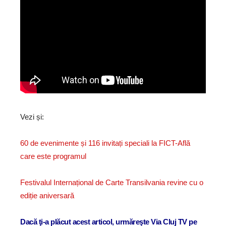
Vezi și:
60 de evenimente și 116 invitați speciali la FICT-Află
care este programul
Festivalul Internațional de Carte Transilvania revine cu o
ediție aniversară
Dacă ţi-a plăcut acest articol, urmăreşte Via Cluj TV pe