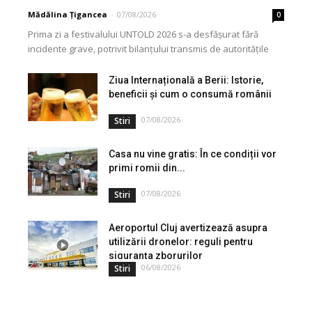
Mădălina Țigancea
-
07/08/2026
0
Prima zi a festivalului UNTOLD 2026 s-a desfășurat fără
incidente grave, potrivit bilanțului transmis de autoritățile
implicate în asigurarea ordinii și siguranței publice. Forțele...
Ziua Internațională a Berii: Istorie,
beneficii și cum o consumă românii
07/08/2026
Stiri
Casa nu vine gratis: În ce condiții vor
primi romii din...
07/08/2026
Stiri
Aeroportul Cluj avertizează asupra
utilizării dronelor: reguli pentru
siguranța zborurilor
06/08/2026
Stiri