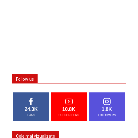
Follow us
24.3K
10.8K
1.8K
FANS
SUBSCRIBERS
FOLLOWERS
Cele mai vizualizate