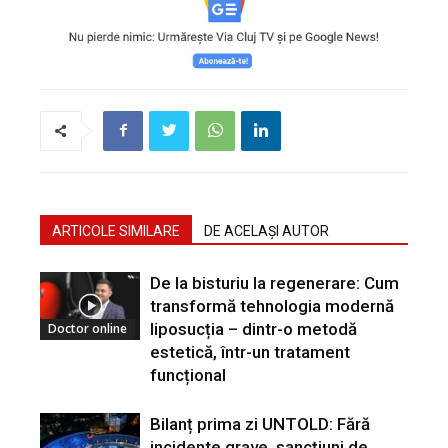
ARTICOLE SIMILARE
DE ACELAȘI AUTOR
De la bisturiu la regenerare: Cum
transformă tehnologia modernă
liposucția – dintr-o metodă
Doctor online
estetică, într-un tratament
funcțional
Bilanț prima zi UNTOLD: Fără
incidente grave, sancțiuni de