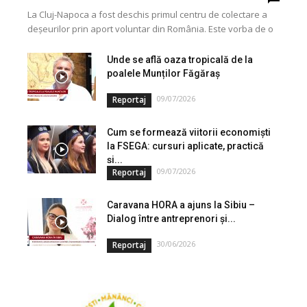
La Cluj-Napoca a fost deschis primul centru de colectare a
deșeurilor prin aport voluntar din România. Este vorba de o
investiție cofinanțată de Uniunea...
Unde se află oaza tropicală de la
poalele Munților Făgăraș
09/07/2026
Reportaj
Cum se formează viitorii economiști
la FSEGA: cursuri aplicate, practică
și...
09/07/2026
Reportaj
Caravana HORA a ajuns la Sibiu –
Dialog între antreprenori și...
30/06/2026
Reportaj