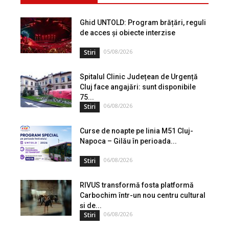
Ghid UNTOLD: Program brățări, reguli
de acces și obiecte interzise
05/08/2026
Stiri
Spitalul Clinic Județean de Urgență
Cluj face angajări: sunt disponibile
75...
06/08/2026
Stiri
Curse de noapte pe linia M51 Cluj-
Napoca – Gilău în perioada...
06/08/2026
Stiri
RIVUS transformă fosta platformă
Carbochim într-un nou centru cultural
și de...
06/08/2026
Stiri