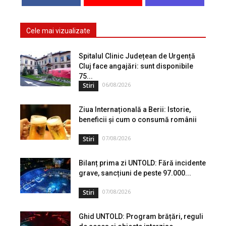
Cele mai vizualizate
Spitalul Clinic Județean de Urgență
Cluj face angajări: sunt disponibile
75...
06/08/2026
Stiri
Ziua Internațională a Berii: Istorie,
beneficii și cum o consumă românii
07/08/2026
Stiri
Bilanț prima zi UNTOLD: Fără incidente
grave, sancțiuni de peste 97.000...
07/08/2026
Stiri
Ghid UNTOLD: Program brățări, reguli