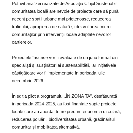
Potrivit analizei realizate de Asociația Clujul Sustenabil,
comunitatea locală are nevoie de proiecte care să pună
accent pe spații urbane mai prietenoase, reducerea
traficului, apropierea de natură și dezvoltarea micro-
comunităților prin intervenții locale adaptate nevoilor
cartierelor.
Proiectele înscrise vor fi evaluate de un juriu format din
specialiști și susținători ai sustenabilității, iar inițiativele
câștigătoare vor fi implementate în perioada iulie –
decembrie 2026.
În ediția pilot a programului „ÎN ZONA TA”, desfășurată
în perioada 2024-2025, au fost finanțate șapte proiecte
locale care au abordat teme precum economia circulară,
reducerea poluării, biodiversitatea urbană, grădinăritul
comunitar și mobilitatea alternativă.