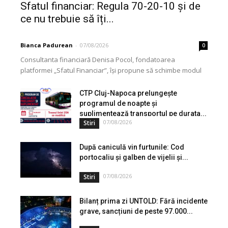
Sfatul financiar: Regula 70-20-10 și de
ce nu trebuie să îți...
Bianca Padurean
-
07/08/2026
0
Consultanta financiară Denisa Pocol, fondatoarea
platformei „Sfatul Financiar”, își propune să schimbe modul
în care populația își gestionează veniturile. Cu o experiență
de peste...
CTP Cluj-Napoca prelungește
programul de noapte și
suplimentează transportul pe durata...
07/08/2026
Stiri
După caniculă vin furtunile: Cod
portocaliu și galben de vijelii și...
07/08/2026
Stiri
Bilanț prima zi UNTOLD: Fără incidente
grave, sancțiuni de peste 97.000...