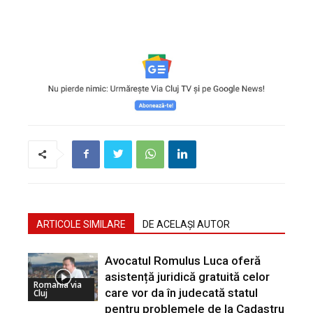
ARTICOLE SIMILARE
DE ACELAȘI AUTOR
Avocatul Romulus Luca oferă
asistență juridică gratuită celor
Romania via
care vor da în judecată statul
Cluj
pentru problemele de la Cadastru