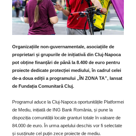
Organizațiile non-guvernamentale, asociațiile de
proprietari și grupurile de inițiativă din Cluj-Napoca
pot obține finanțări de până la 8.400 de euro pentru
proiecte dedicate protecției mediului, în cadrul celei
de-a doua ediții a programului „ÎN ZONA TA”, lansat
de Fundația Comunitară Cluj.
Programul aduce la Cluj-Napoca oportunitățile Platformei
de Mediu, inițiată de ING Bank România, și pune la
dispoziția comunității locale granturi totale în valoare de
84.000 de euro. În urma apelului deschis vor fi selectate
și susținute cel puțin zece proiecte de mediu.