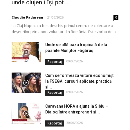
unde clujenii își pot...
Claudiu Padurean
-
21/07/2026
0
La Cluj-Napoca a fost deschis primul centru de colectare a
deșeurilor prin aport voluntar din România. Este vorba de o
investiție cofinanțată de Uniunea...
Unde se află oaza tropicală de la
poalele Munților Făgăraș
09/07/2026
Reportaj
Cum se formează viitorii economiști
la FSEGA: cursuri aplicate, practică
și...
09/07/2026
Reportaj
Caravana HORA a ajuns la Sibiu –
Dialog între antreprenori și...
30/06/2026
Reportaj