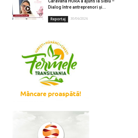
Caravana HORA a ajuns la Sibiu –
Dialog între antreprenori și...
30/06/2026
Reportaj