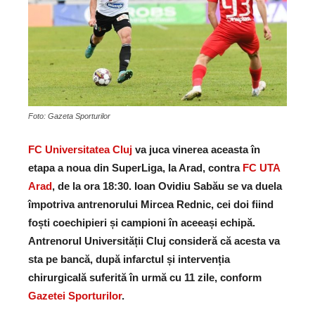
Foto: Gazeta Sporturilor
FC Universitatea Cluj
va juca vinerea aceasta în
etapa a noua din SuperLiga, la Arad, contra
FC UTA
Arad
, de la ora 18:30. Ioan Ovidiu Sabău se va duela
împotriva antrenorului Mircea Rednic, cei doi fiind
foști coechipieri și campioni în aceeași echipă.
Antrenorul Universității Cluj consideră că acesta va
sta pe bancă, după infarctul și intervenția
chirurgicală suferită în urmă cu 11 zile, conform
Gazetei Sporturilor
.