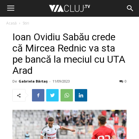
Acasă
Stiri
Ioan Ovidiu Sabău crede
că Mircea Rednic va sta
pe bancă la meciul cu UTA
Arad
De
Gabriela Bârtaș
-
11/09/2023
0