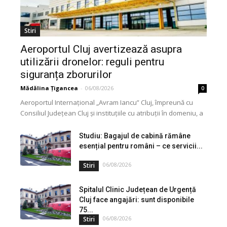
Stiri
Aeroportul Cluj avertizează asupra
utilizării dronelor: reguli pentru
siguranța zborurilor
Mădălina Țigancea
-
06/08/2026
0
Aeroportul Internațional „Avram Iancu” Cluj, împreună cu
Consiliul Județean Cluj și instituțiile cu atribuții în domeniu, a
lansat o campanie de informare privind utilizarea...
Studiu: Bagajul de cabină rămâne
esențial pentru români – ce servicii...
06/08/2026
Stiri
Spitalul Clinic Județean de Urgență
Cluj face angajări: sunt disponibile
75...
06/08/2026
Stiri