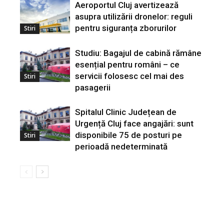
Aeroportul Cluj avertizează
asupra utilizării dronelor: reguli
pentru siguranța zborurilor
Stiri
Studiu: Bagajul de cabină rămâne
esențial pentru români – ce
servicii folosesc cel mai des
Stiri
pasagerii
Spitalul Clinic Județean de
Urgență Cluj face angajări: sunt
disponibile 75 de posturi pe
Stiri
perioadă nedeterminată