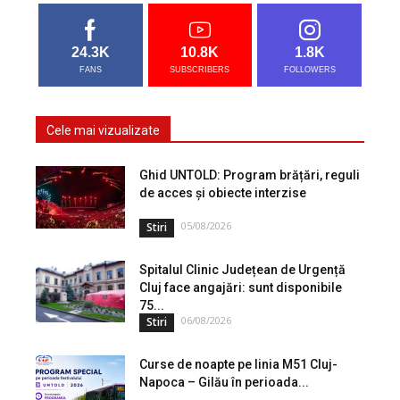
24.3K
10.8K
1.8K
FANS
SUBSCRIBERS
FOLLOWERS
Cele mai vizualizate
Ghid UNTOLD: Program brățări, reguli
de acces și obiecte interzise
05/08/2026
Stiri
Spitalul Clinic Județean de Urgență
Cluj face angajări: sunt disponibile
75...
06/08/2026
Stiri
Curse de noapte pe linia M51 Cluj-
Napoca – Gilău în perioada...