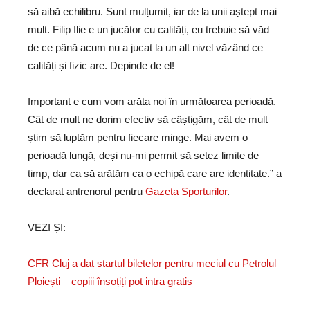
să aibă echilibru. Sunt mulțumit, iar de la unii aștept mai
mult. Filip Ilie e un jucător cu calități, eu trebuie să văd
de ce până acum nu a jucat la un alt nivel văzând ce
calități și fizic are. Depinde de el!
Important e cum vom arăta noi în următoarea perioadă.
Cât de mult ne dorim efectiv să câștigăm, cât de mult
știm să luptăm pentru fiecare minge. Mai avem o
perioadă lungă, deși nu-mi permit să setez limite de
timp, dar ca să arătăm ca o echipă care are identitate.” a
declarat antrenorul pentru
Gazeta Sporturilor
.
VEZI ȘI:
CFR Cluj a dat startul biletelor pentru meciul cu Petrolul
Ploiești – copiii însoțiți pot intra gratis