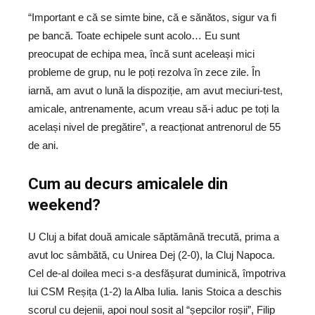
“Important e că se simte bine, că e sănătos, sigur va fi
pe bancă. Toate echipele sunt acolo… Eu sunt
preocupat de echipa mea, încă sunt aceleași mici
probleme de grup, nu le poți rezolva în zece zile. În
iarnă, am avut o lună la dispoziție, am avut meciuri-test,
amicale, antrenamente, acum vreau să-i aduc pe toți la
același nivel de pregătire”, a reacționat antrenorul de 55
de ani.
Cum au decurs amicalele din
weekend?
U Cluj a bifat două amicale săptămână trecută, prima a
avut loc sâmbătă, cu Unirea Dej (2-0), la Cluj Napoca.
Cel de-al doilea meci s-a desfășurat duminică, împotriva
lui CSM Reșița (1-2) la Alba Iulia. Ianis Stoica a deschis
scorul cu dejenii, apoi noul sosit al “șepcilor roșii”, Filip