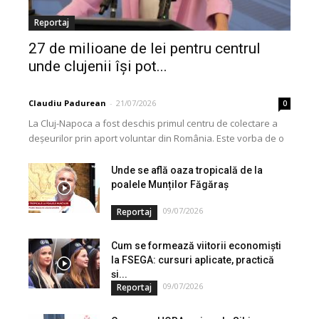
Reportaj
27 de milioane de lei pentru centrul
unde clujenii își pot...
Claudiu Padurean
-
21/07/2026
0
La Cluj-Napoca a fost deschis primul centru de colectare a
deșeurilor prin aport voluntar din România. Este vorba de o
investiție cofinanțată de Uniunea...
Unde se află oaza tropicală de la
poalele Munților Făgăraș
09/07/2026
Reportaj
Cum se formează viitorii economiști
la FSEGA: cursuri aplicate, practică
și...
09/07/2026
Reportaj