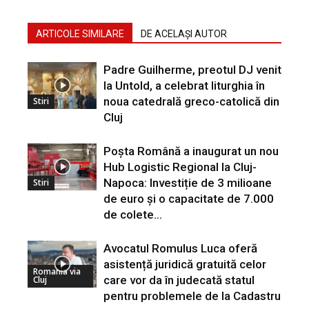
ARTICOLE SIMILARE
DE ACELAȘI AUTOR
Padre Guilherme, preotul DJ venit
la Untold, a celebrat liturghia în
noua catedrală greco-catolică din
Stiri
Cluj
Poșta Română a inaugurat un nou
Hub Logistic Regional la Cluj-
Napoca: Investiție de 3 milioane
Stiri
de euro și o capacitate de 7.000
de colete...
Avocatul Romulus Luca oferă
asistență juridică gratuită celor
Romania via
care vor da în judecată statul
Cluj
pentru problemele de la Cadastru