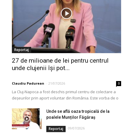
Reportaj
27 de milioane de lei pentru centrul
unde clujenii își pot...
Claudiu Padurean
-
21/07/2026
0
La Cluj-Napoca a fost deschis primul centru de colectare a
deșeurilor prin aport voluntar din România. Este vorba de o
investiție cofinanțată de Uniunea...
Unde se află oaza tropicală de la
poalele Munților Făgăraș
09/07/2026
Reportaj