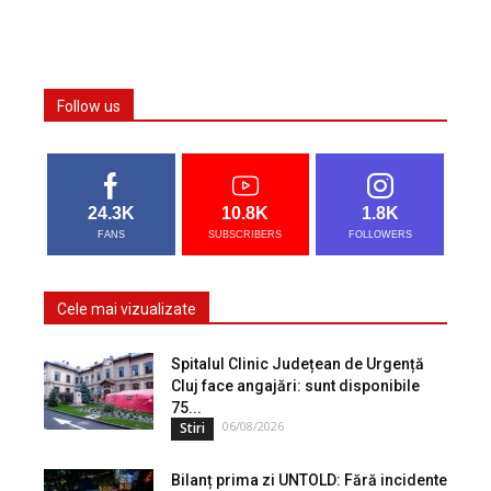
Follow us
24.3K
10.8K
1.8K
FANS
SUBSCRIBERS
FOLLOWERS
Cele mai vizualizate
Spitalul Clinic Județean de Urgență
Cluj face angajări: sunt disponibile
75...
06/08/2026
Stiri
Bilanț prima zi UNTOLD: Fără incidente