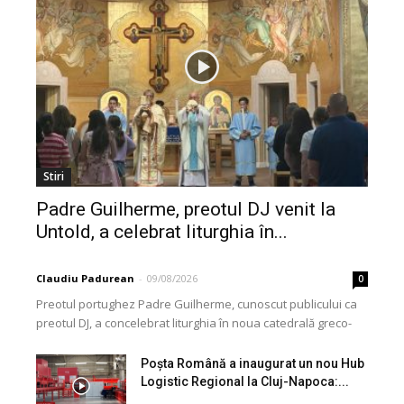
Stiri
Padre Guilherme, preotul DJ venit la
Untold, a celebrat liturghia în...
Claudiu Padurean
-
09/08/2026
0
Preotul portughez Padre Guilherme, cunoscut publicului ca
preotul DJ, a concelebrat liturghia în noua catedrală greco-
catolică din Cluj, dedicată Martirilor și Mărturisitorilor
Credinței din...
Poșta Română a inaugurat un nou Hub
Logistic Regional la Cluj-Napoca:...