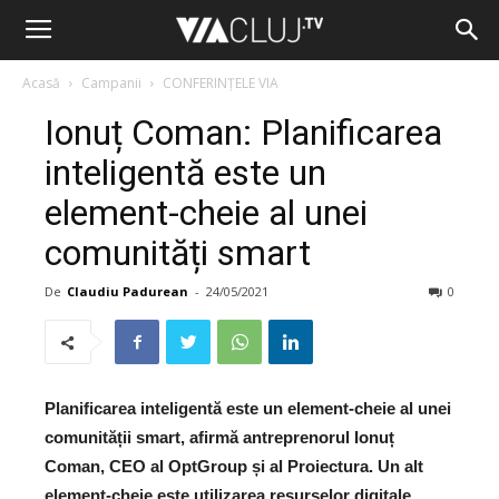
Acasă
Campanii
CONFERINȚELE VIA
Ionuț Coman: Planificarea
inteligentă este un
element-cheie al unei
comunități smart
De
Claudiu Padurean
-
24/05/2021
0
Planificarea inteligentă este un element-cheie al unei
comunității smart, afirmă antreprenorul Ionuț
Coman, CEO al OptGroup și al Proiectura. Un alt
element-cheie este utilizarea resurselor digitale.