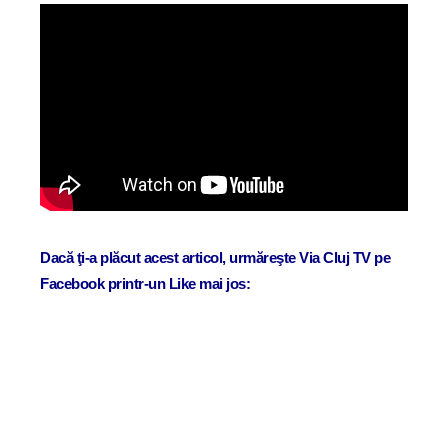
Dacă ţi-a plăcut acest articol, urmăreşte Via Cluj TV pe
Facebook printr-un Like mai jos: