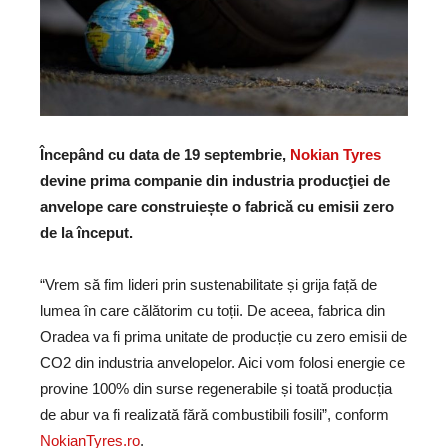
Începând cu data de 19 septembrie,
Nokian Tyres
devine prima companie din industria producţiei de
anvelope care construiește o fabrică cu emisii zero
de la început.
“Vrem să fim lideri prin sustenabilitate și grija față de
lumea în care călătorim cu toții. De aceea, fabrica din
Oradea va fi prima unitate de producție cu zero emisii de
CO2 din industria anvelopelor. Aici vom folosi energie ce
provine 100% din surse regenerabile și toată producția
de abur va fi realizată fără combustibili fosili”, conform
NokianTyres.ro
.