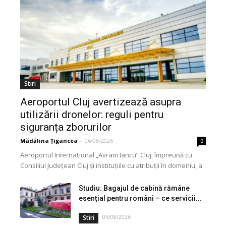
Stiri
Aeroportul Cluj avertizează asupra
utilizării dronelor: reguli pentru
siguranța zborurilor
Mădălina Țigancea
-
06/08/2026
0
Aeroportul Internațional „Avram Iancu” Cluj, împreună cu
Consiliul Județean Cluj și instituțiile cu atribuții în domeniu, a
lansat o campanie de informare privind utilizarea...
Studiu: Bagajul de cabină rămâne
esențial pentru români – ce servicii...
06/08/2026
Stiri