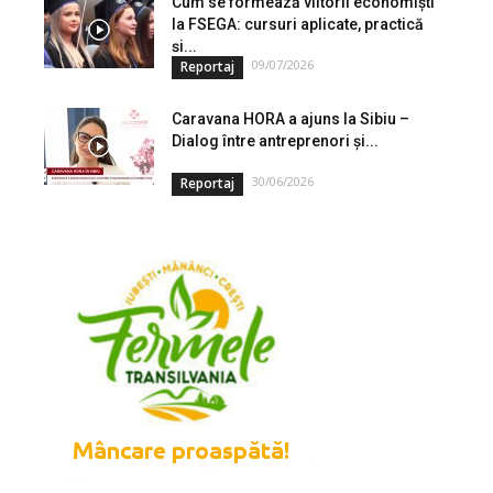
Cum se formează viitorii economiști
la FSEGA: cursuri aplicate, practică
și...
09/07/2026
Reportaj
Caravana HORA a ajuns la Sibiu –
Dialog între antreprenori și...
30/06/2026
Reportaj