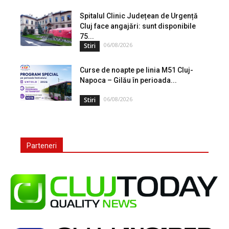
Spitalul Clinic Județean de Urgență
Cluj face angajări: sunt disponibile
75...
06/08/2026
Stiri
Curse de noapte pe linia M51 Cluj-
Napoca – Gilău în perioada...
06/08/2026
Stiri
Parteneri