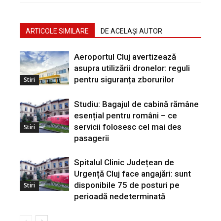
ARTICOLE SIMILARE
DE ACELAȘI AUTOR
Aeroportul Cluj avertizează
asupra utilizării dronelor: reguli
pentru siguranța zborurilor
Stiri
Studiu: Bagajul de cabină rămâne
esențial pentru români – ce
servicii folosesc cel mai des
Stiri
pasagerii
Spitalul Clinic Județean de
Urgență Cluj face angajări: sunt
disponibile 75 de posturi pe
Stiri
perioadă nedeterminată