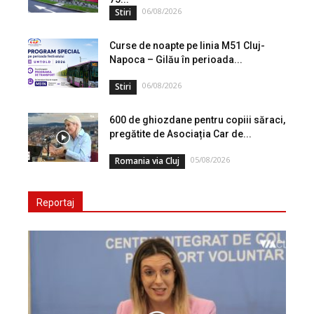
06/08/2026
Stiri
Curse de noapte pe linia M51 Cluj-
Napoca – Gilău în perioada...
06/08/2026
Stiri
600 de ghiozdane pentru copiii săraci,
pregătite de Asociația Car de...
05/08/2026
Romania via Cluj
Reportaj