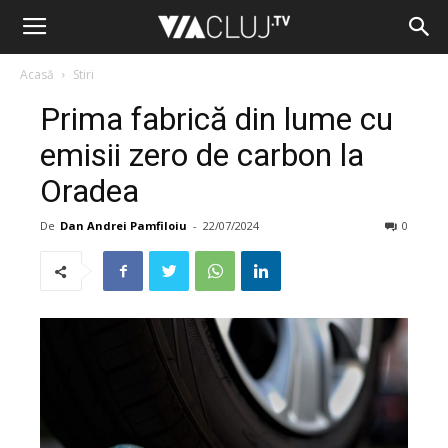
Acasă
Stiri
Prima fabrică din lume cu
emisii zero de carbon la
Oradea
De
Dan Andrei Pamfiloiu
-
22/07/2024
0