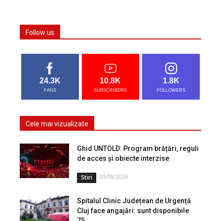
Follow us
24.3K
10.8K
1.8K
FANS
SUBSCRIBERS
FOLLOWERS
Cele mai vizualizate
Ghid UNTOLD: Program brățări, reguli
de acces și obiecte interzise
05/08/2026
Stiri
Spitalul Clinic Județean de Urgență
Cluj face angajări: sunt disponibile
75...