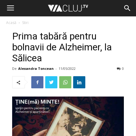
Acasă
Stiri
Prima tabără pentru
bolnavii de Alzheimer, la
Sălicea
De
Alexandra Toncean
-
11/05/2022
0