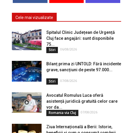
Cele mai vizualizate
Spitalul Clinic Județean de Urgență
Cluj face angajări: sunt disponibile
75...
06/08/2026
Stiri
Bilanț prima zi UNTOLD: Fără incidente
grave, sancțiuni de peste 97.000...
07/08/2026
Stiri
Avocatul Romulus Luca oferă
asistență juridică gratuită celor care
vor da...
07/08/2026
Romania via Cluj
Ziua Internațională a Berii: Istorie,
beneficii și cum o consumă românii