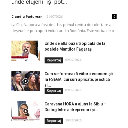
unde clujenii își pot...
Claudiu Padurean
-
21/07/2026
0
La Cluj-Napoca a fost deschis primul centru de colectare a
deșeurilor prin aport voluntar din România. Este vorba de o
investiție cofinanțată de Uniunea...
Unde se află oaza tropicală de la
poalele Munților Făgăraș
09/07/2026
Reportaj
Cum se formează viitorii economiști
la FSEGA: cursuri aplicate, practică
și...
09/07/2026
Reportaj
Caravana HORA a ajuns la Sibiu –
Dialog între antreprenori și...
30/06/2026
Reportaj