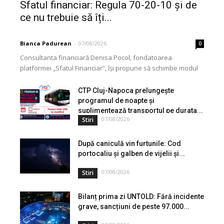
Sfatul financiar: Regula 70-20-10 și de
ce nu trebuie să îți...
Bianca Padurean
-
07/08/2026
0
Consultanta financiară Denisa Pocol, fondatoarea
platformei „Sfatul Financiar”, își propune să schimbe modul
în care populația își gestionează veniturile. Cu o experiență
de peste...
CTP Cluj-Napoca prelungește
programul de noapte și
suplimentează transportul pe durata...
07/08/2026
Stiri
După caniculă vin furtunile: Cod
portocaliu și galben de vijelii și...
07/08/2026
Stiri
Bilanț prima zi UNTOLD: Fără incidente
grave, sancțiuni de peste 97.000...