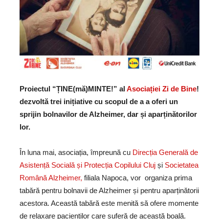
Proiectul “ȚINE(mă)MINTE!” al
Asociației Zi de Bine
!
dezvoltă trei inițiative cu scopul de a a oferi un
sprijin bolnavilor de Alzheimer, dar și aparținătorilor
lor.
În luna mai, asociația, împreună cu
Direcția Generală de
Asistență Socială și Protecția Copilului Cluj
și
Societatea
Română Alzheimer,
filiala Napoca, vor organiza prima
tabără pentru bolnavii de Alzheimer și pentru aparținătorii
acestora. Această tabără este menită să ofere momente
de relaxare pacienților care suferă de această boală.