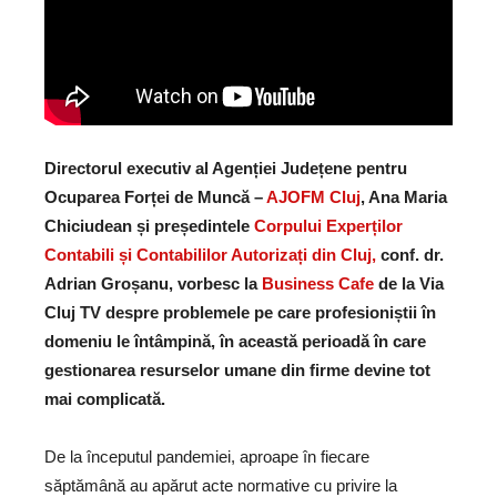
Directorul executiv al Agenției Județene pentru
Ocuparea Forței de Muncă –
AJOFM Cluj
, Ana Maria
Chiciudean și președintele
Corpului Experților
Contabili și Contabililor Autorizați din Cluj,
conf. dr.
Adrian Groșanu, vorbesc la
Business Cafe
de la Via
Cluj TV despre problemele pe care profesioniștii în
domeniu le întâmpină, în această perioadă în care
gestionarea resurselor umane din firme devine tot
mai complicată.
De la începutul pandemiei, aproape în fiecare
săptămână au apărut acte normative cu privire la