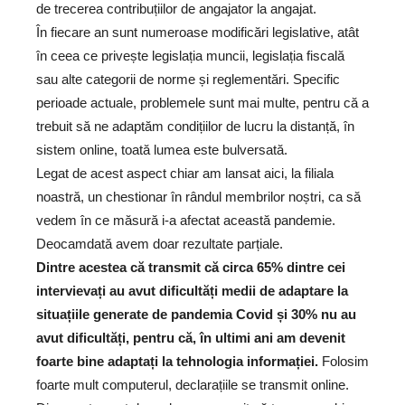
de trecerea contribuțiilor de angajator la angajat.
În fiecare an sunt numeroase modificări legislative, atât
în ceea ce privește legislația muncii, legislația fiscală
sau alte categorii de norme și reglementări. Specific
perioade actuale, problemele sunt mai multe, pentru că a
trebuit să ne adaptăm condițiilor de lucru la distanță, în
sistem online, toată lumea este bulversată.
Legat de acest aspect chiar am lansat aici, la filiala
noastră, un chestionar în rândul membrilor noștri, ca să
vedem în ce măsură i-a afectat această pandemie.
Deocamdată avem doar rezultate parțiale.
Dintre acestea că transmit că circa 65% dintre cei
intervievați au avut dificultăți medii de adaptare la
situațiile generate de pandemia Covid și 30% nu au
avut dificultăți, pentru că, în ultimi ani am devenit
foarte bine adaptați la tehnologia informației.
Folosim
foarte mult computerul, declarațiile se transmit online.