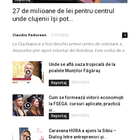
27 de milioane de lei pentru centrul
unde clujenii își pot...
Claudiu Padurean
-
21/07/2026
0
La Cluj-Napoca a fost deschis primul centru de colectare a
deșeurilor prin aport voluntar din România. Este vorba de o
investiție cofinanțată de Uniunea...
Unde se află oaza tropicală de la
poalele Munților Făgăraș
09/07/2026
Reportaj
Cum se formează viitorii economiști
la FSEGA: cursuri aplicate, practică
și...
09/07/2026
Reportaj
Caravana HORA a ajuns la Sibiu –
Dialog între antreprenori și...