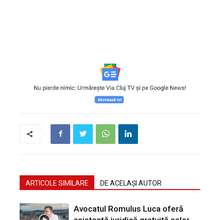
ARTICOLE SIMILARE
DE ACELAȘI AUTOR
Avocatul Romulus Luca oferă
asistență juridică gratuită celor