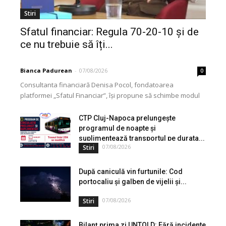
Stiri
Sfatul financiar: Regula 70-20-10 și de
ce nu trebuie să îți...
Bianca Padurean
-
07/08/2026
0
Consultanta financiară Denisa Pocol, fondatoarea
platformei „Sfatul Financiar”, își propune să schimbe modul
în care populația își gestionează veniturile. Cu o experiență
de peste...
CTP Cluj-Napoca prelungește
programul de noapte și
suplimentează transportul pe durata...
07/08/2026
Stiri
După caniculă vin furtunile: Cod
portocaliu și galben de vijelii și...
07/08/2026
Stiri
Bilanț prima zi UNTOLD: Fără incidente