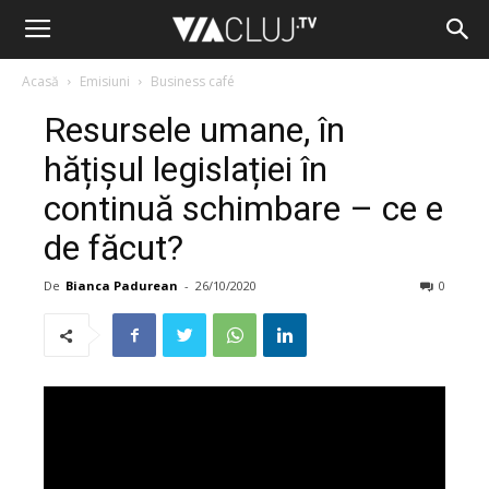
Acasă
Emisiuni
Business café
Resursele umane, în
hățișul legislației în
continuă schimbare – ce e
de făcut?
De
Bianca Padurean
-
26/10/2020
0