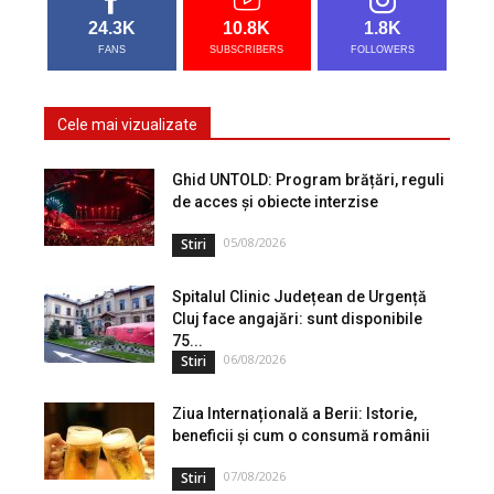
24.3K
10.8K
1.8K
FANS
SUBSCRIBERS
FOLLOWERS
Cele mai vizualizate
Ghid UNTOLD: Program brățări, reguli
de acces și obiecte interzise
05/08/2026
Stiri
Spitalul Clinic Județean de Urgență
Cluj face angajări: sunt disponibile
75...
06/08/2026
Stiri
Ziua Internațională a Berii: Istorie,
beneficii și cum o consumă românii
07/08/2026
Stiri