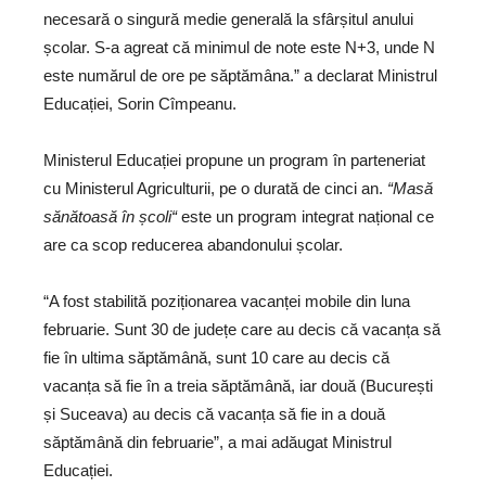
necesară o singură medie generală la sfârșitul anului
școlar. S-a agreat că minimul de note este N+3, unde N
este numărul de ore pe săptămâna.” a declarat Ministrul
Educației, Sorin Cîmpeanu.
Ministerul Educației propune un program în parteneriat
cu Ministerul Agriculturii, pe o durată de cinci an.
“Masă
sănătoasă în școli“
este un program integrat național ce
are ca scop reducerea abandonului școlar.
“A fost stabilită poziționarea vacanței mobile din luna
februarie. Sunt 30 de județe care au decis că vacanța să
fie în ultima săptămână, sunt 10 care au decis că
vacanța să fie în a treia săptămână, iar două (București
și Suceava) au decis că vacanța să fie in a două
săptămână din februarie”, a mai adăugat Ministrul
Educației.