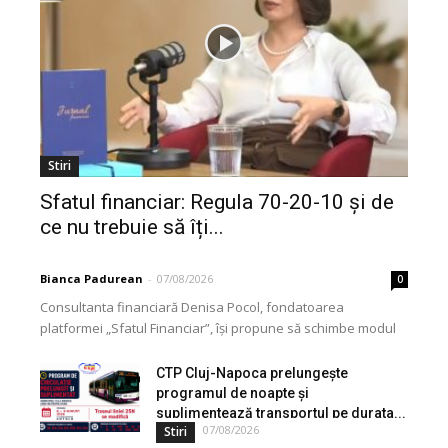
Stiri
Sfatul financiar: Regula 70-20-10 și de
ce nu trebuie să îți...
Bianca Padurean
-
07/08/2026
0
Consultanta financiară Denisa Pocol, fondatoarea
platformei „Sfatul Financiar”, își propune să schimbe modul
în care populația își gestionează veniturile. Cu o experiență
de peste...
CTP Cluj-Napoca prelungește
programul de noapte și
suplimentează transportul pe durata...
07/08/2026
Stiri