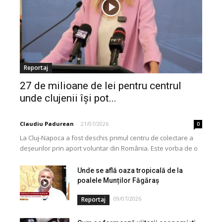
Reportaj
27 de milioane de lei pentru centrul
unde clujenii își pot...
Claudiu Padurean
-
21/07/2026
0
La Cluj-Napoca a fost deschis primul centru de colectare a
deșeurilor prin aport voluntar din România. Este vorba de o
investiție cofinanțată de Uniunea...
Unde se află oaza tropicală de la
poalele Munților Făgăraș
09/07/2026
Reportaj