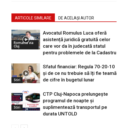
ARTICOLE SIMILARE
DE ACELAȘI AUTOR
Avocatul Romulus Luca oferă
asistență juridică gratuită celor
Romania via
care vor da în judecată statul
Cluj
pentru problemele de la Cadastru
Sfatul financiar: Regula 70-20-10
și de ce nu trebuie să îți fie teamă
de cifre în bugetul lunar
Stiri
CTP Cluj-Napoca prelungește
programul de noapte și
suplimentează transportul pe
Stiri
durata UNTOLD