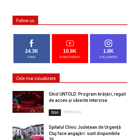
Follow us
24.3K
10.8K
1.8K
FANS
SUBSCRIBERS
FOLLOWERS
Cele mai vizualizate
Ghid UNTOLD: Program brățări, reguli
de acces și obiecte interzise
05/08/2026
Stiri
Spitalul Clinic Județean de Urgență
Cluj face angajări: sunt disponibile
75...