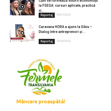
Cum se formează viitorii economiști
la FSEGA: cursuri aplicate, practică
și...
09/07/2026
Reportaj
Caravana HORA a ajuns la Sibiu –
Dialog între antreprenori și...
30/06/2026
Reportaj