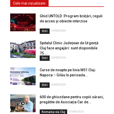
Cele mai vizualizate
Ghid UNTOLD: Program brățări, reguli
de acces și obiecte interzise
05/08/2026
Stiri
Spitalul Clinic Județean de Urgență
Cluj face angajări: sunt disponibile
75...
06/08/2026
Stiri
Curse de noapte pe linia M51 Cluj-
Napoca – Gilău în perioada...
06/08/2026
Stiri
600 de ghiozdane pentru copiii săraci,
pregătite de Asociația Car de...
05/08/2026
Romania via Cluj