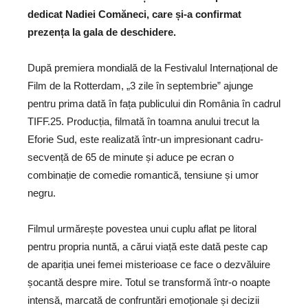
dedicat Nadiei Comăneci, care și-a confirmat
prezența la gala de deschidere.
După premiera mondială de la Festivalul Internațional de
Film de la Rotterdam, „3 zile în septembrie” ajunge
pentru prima dată în fața publicului din România în cadrul
TIFF.25. Producția, filmată în toamna anului trecut la
Eforie Sud, este realizată într-un impresionant cadru-
secvență de 65 de minute și aduce pe ecran o
combinație de comedie romantică, tensiune și umor
negru.
Filmul urmărește povestea unui cuplu aflat pe litoral
pentru propria nuntă, a cărui viață este dată peste cap
de apariția unei femei misterioase ce face o dezvăluire
șocantă despre mire. Totul se transformă într-o noapte
intensă, marcată de confruntări emoționale și decizii