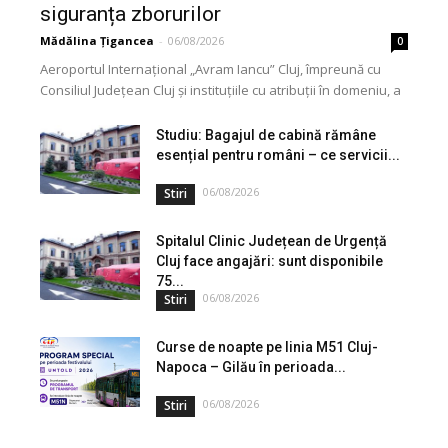
siguranța zborurilor
Mădălina Țigancea
-
06/08/2026
0
Aeroportul Internațional „Avram Iancu” Cluj, împreună cu
Consiliul Județean Cluj și instituțiile cu atribuții în domeniu, a
lansat o campanie de informare privind utilizarea...
Studiu: Bagajul de cabină rămâne
esențial pentru români – ce servicii...
06/08/2026
Stiri
Spitalul Clinic Județean de Urgență
Cluj face angajări: sunt disponibile
75...
06/08/2026
Stiri
Curse de noapte pe linia M51 Cluj-
Napoca – Gilău în perioada...
06/08/2026
Stiri