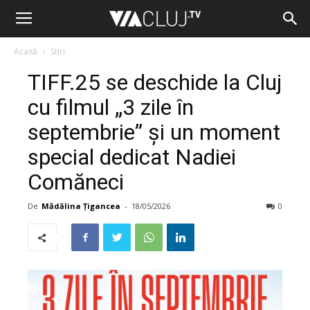
Acasă
Stiri
TIFF.25 se deschide la Cluj
cu filmul „3 zile în
septembrie” și un moment
special dedicat Nadiei
Comăneci
De
Mădălina Țigancea
-
18/05/2026
0