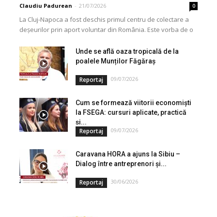
Claudiu Padurean
-
21/07/2026
0
La Cluj-Napoca a fost deschis primul centru de colectare a
deșeurilor prin aport voluntar din România. Este vorba de o
investiție cofinanțată de Uniunea...
Unde se află oaza tropicală de la
poalele Munților Făgăraș
09/07/2026
Reportaj
Cum se formează viitorii economiști
la FSEGA: cursuri aplicate, practică
și...
09/07/2026
Reportaj
Caravana HORA a ajuns la Sibiu –
Dialog între antreprenori și...
30/06/2026
Reportaj